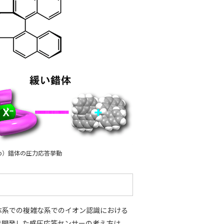
b）錯体の圧力応答挙動
体系での複雑な系でのイオン認識における
で開発した感圧応答センサーの考え方は、