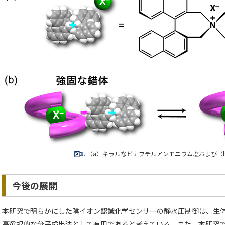
図3.
（a）キラルなビナフチルアンモニウム塩および（
今後の展開
本研究で明らかにした陰イオン認識化学センサーの静水圧制御は、生
高選択的な分子検出法として有用であると考えている。また、本研究