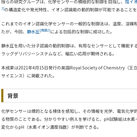
授らの研究グループは、化学センサーの積極的な制御を目指し、
陰イ
1]
の構造変化や発光特性、イオン認識能の動的制御が可能であることを
これまでのイオン認識化学センサーの一般的な制御法は、温度、溶媒
[用語2]
たが、今回、
静水圧
による包括的な制御に成功した。
静水圧を用いた分子認識の動的制御は、有用なセンサーとして機能す
ラッグデリバリーシステムなど、幅広い応用が期待される。
本成果は2021年4月15日発行の英国Royal Society of Chemistry
サイエンス）に掲載された。
背景
化学センサーは標的となる検体を感知し、その情報を光学、電気化学
る物質のことである。分かりやすい例えを挙げると、pH試験紙は水素
変化からpH（水素イオン濃度指数）が判断できる。