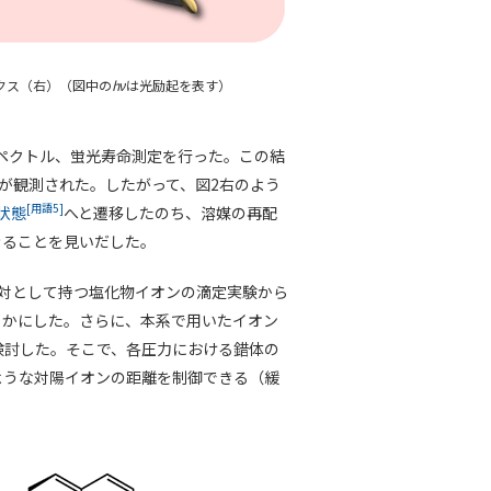
クス（右）（図中の
hν
は光励起を表す）
ペクトル、蛍光寿命測定を行った。この結
が観測された。したがって、図2右のよう
[用語5]
n状態
へと遷移したのち、溶媒の再配
きることを見いだした。
対として持つ塩化物イオンの滴定実験から
らかにした。さらに、本系で用いたイオン
検討した。そこで、各圧力における錯体の
ような対陽イオンの距離を制御できる（緩