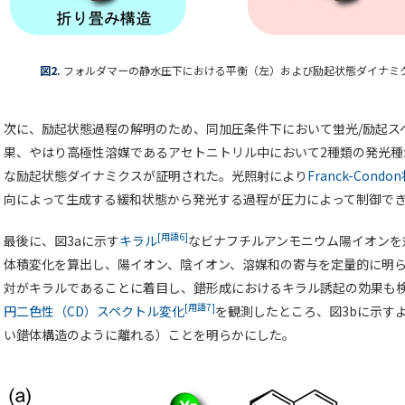
図2.
フォルダマーの静水圧下における平衡（左）および励起状態ダイナミ
次に、励起状態過程の解明のため、同加圧条件下において蛍光/励起ス
果、やはり高極性溶媒であるアセトニトリル中において2種類の発光種
な励起状態ダイナミクスが証明された。光照射により
Franck-Condo
向によって生成する緩和状態から発光する過程が圧力によって制御で
[用語6]
最後に、図3aに示す
キラル
なビナフチルアンモニウム陽イオンを
体積変化を算出し、陽イオン、陰イオン、溶媒和の寄与を定量的に明
対がキラルであることに着目し、錯形成におけるキラル誘起の効果も
[用語7]
円二色性（CD）スペクトル変化
を観測したところ、図3bに示す
い錯体構造のように離れる）ことを明らかにした。