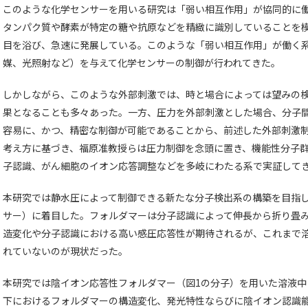
このような化学センサーを用いる研究は「弱い相互作用」が協同的に
タンパク質や酵素が特定の糖や抗原などを精緻に識別していることを
目を浴び、急速に発展している。このような「弱い相互作用」が働く
媒、光照射など）を与えて化学センサーの制御が行われてきた。
しかしながら、このような外部刺激では、時と場合によっては望みの
果となることも多々あった。一方、圧力を外部刺激とした場合、分子
容易に、かつ、精密な制御が可能であることから、前述した外部刺激
考え方に基づき、福原准教授らは圧力制御を念頭に置き、機能性分子
子認識、がん細胞のイオン応答調整などを多岐にわたる系で実証して
本研究では静水圧によって制御できる新たな分子検出系の構築を目指
サー）に着目した。フォルダマーは分子認識によって伸長から折り畳み
造変化や分子認識における高い感圧応答性が期待されるが、これまで
れていないのが現状だった。
本研究では陰イオン応答性フォルダマー（図1の分子）を用いた溶液中
下におけるフォルダマーの構造変化、発光特性ならびに陰イオン認識