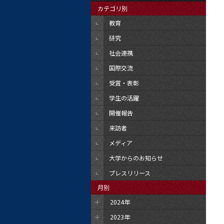
カテゴリ別
教育
研究
社会連携
国際交流
受賞・表彰
学生の活躍
開催報告
来訪者
メディア
大学からのお知らせ
プレスリリース
月別
2024年
2023年