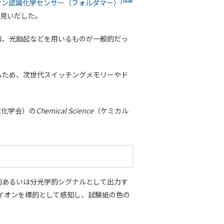
[用語
オン認識化学センサー（フォルダマー）
見いだした。
和、光励起などを用いるものが一般的だっ
るため、次世代スイッチングメモリーやド
（王立化学会）の
Chemical Science
（ケミカル
的あるいは分光学的シグナルとして出力す
イオンを標的として感知し、試験紙の色の