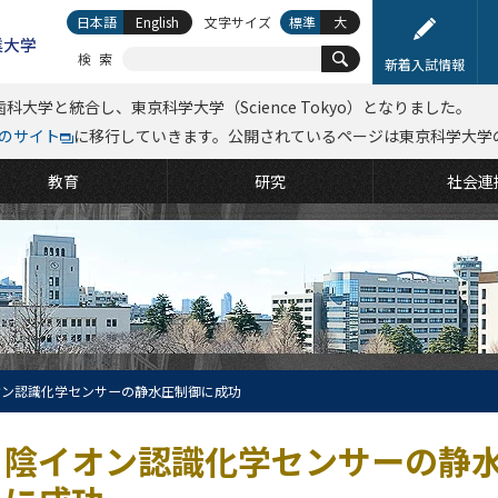
日本語
English
文字サイズ
標準
大
検索
新着入試情報
科大学と統合し、東京科学大学（Science Tokyo）となりました。
kyoのサイト
に移行していきます。公開されているページは東京科学大学
教育
研究
社会連
オン認識化学センサーの静水圧制御に成功
陰イオン認識化学センサーの静