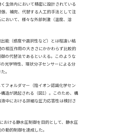
働く生体内において精密に設計されている
模倣、補完、代替する人工的手法として注
系において、様々な外部刺激（温度、溶
検出能（感度や選択性など）とは程遠い結
間の相互作用の大きさにかかわらず比較的
制御の代替法であるといえる。このような
群の光学特性、環状分子センサーによる分
きた。
してフォルダマー（陰イオン認識化学セン
構造が誘起される（図1）。このため、構
溶液中における詳細な圧力応答性は検討さ
における静水圧制御を目的として、静水圧
能の動的制御を達成した。