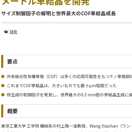
メートル単結晶を開発
サイズ制御因子の解明と世界最大のCOF単結晶成長
研究
要点
共有結合性有機骨格（COF）は多くの応用可能性をもつナノ骨格固
これまでCOF単結晶は、大きいものでも数十µm程度だった
核生成の制御因子を発見し、世界最大の0.2 mm超の単結晶生成に
概要
東京工業大学 工学院 機械系の村上陽一准教授、Wang Xiaohan（