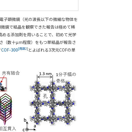
試料は電子顕微鏡（光の波長以下の微細な物体を
顕微鏡で結晶を観察できた報告は極めて稀
を高める添加剤を用いることで、初めて光学
さ（数十µm程度）をもつ単結晶が報告さ
[用語2]
す
COF-300
とよばれる3次元COFの単