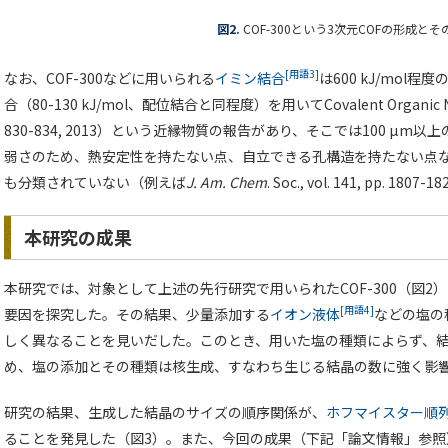
図2.
COF-300という3次元COFの形成と
[用語3]
なお、COF-300などに用いられる
イミン結合
は600 kJ/mo
合（80-130 kJ/mol、配位結合と同程度）を用いてCovalent Organic 
830-834, 2013）という近縁物質の報告があり、そこでは100 µ
弱さのため、熱安定性を持たない点、自立できる孔構造を持たない点な
も分類されていない（例えば
J. Am. Chem
. Soc., vol. 141, pp. 1
本研究の成果
本研究では、対象として上述の先行研究で用いられたCOF-300（図
[用語4]
要因を探究した。その結果、少量添加する
イオン液体
などの塩の
しく異なることを見いだした。このとき、用いた塩の種類によらず、
め、塩の添加とその種類は核生成、すなわち生じる結晶の数に強く影
研究の結果、生成した結晶のサイズの順序関係が、
ホフマイスター順
ることを発見した（図3）。また、今回の成果（下記「論文情報」参