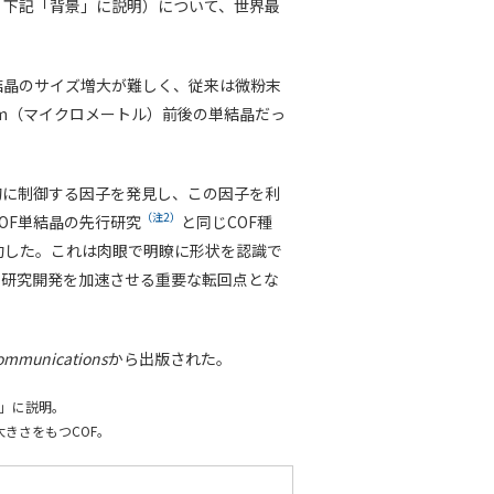
、下記「背景」に説明）について、世界最
結晶のサイズ増大が難しく、従来は微粉末
µm（マイクロメートル）前後の単結晶だっ
的に制御する因子を発見し、この因子を利
（注2）
OF単結晶の先行研究
と同じCOF種
成功した。これは肉眼で明瞭に形状を認識で
の研究開発を加速させる重要な転回点とな
ommunications
から出版された。
」に説明。
行えた大きさをもつCOF。