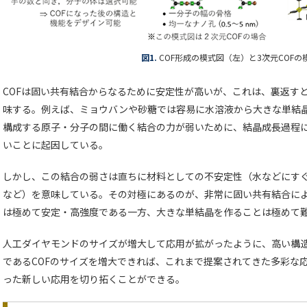
図1.
COF形成の模式図（左）と3次元COFの
COFは固い共有結合からなるために安定性が高いが、これは、裏返す
味する。例えば、ミョウバンや砂糖では容易に水溶液から大きな単結
構成する原子・分子の間に働く結合の力が弱いために、結晶成長過程
いことに起因している。
しかし、この結合の弱さは直ちに材料としての不安定性（水などにす
など）を意味している。その対極にあるのが、非常に固い共有結合に
は極めて安定・高強度である一方、大きな単結晶を作ることは極めて
人工ダイヤモンドのサイズが増大して応用が拡がったように、高い構
であるCOFのサイズを増大できれば、これまで提案されてきた多彩な
った新しい応用を切り拓くことができる。