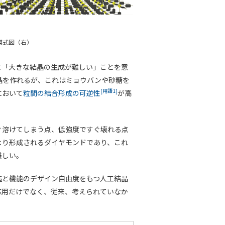
模式図（右）
と「大きな結晶の生成が難しい」ことを意
晶を作れるが、これはミョウバンや砂糖を
[用語1]
において
粒間の結合形成の可逆性
が高
ぐ溶けてしまう点、低強度ですぐ壊れる点
より形成されるダイヤモンドであり、これ
難しい。
造と機能のデザイン自由度をもつ人工結晶
応用だけでなく、従来、考えられていなか