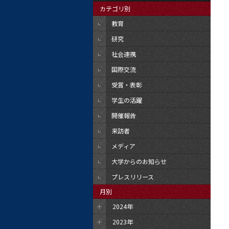
カテゴリ別
教育
研究
社会連携
国際交流
受賞・表彰
学生の活躍
開催報告
来訪者
メディア
大学からのお知らせ
プレスリリース
月別
2024年
2023年