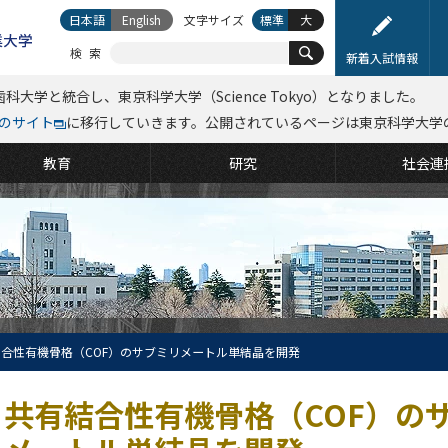
日本語
English
文字サイズ
標準
大
検索
新着入試情報
科大学と統合し、東京科学大学（Science Tokyo）となりました。
kyoのサイト
に移行していきます。公開されているページは東京科学大学
教育
研究
社会連
合性有機骨格（COF）のサブミリメートル単結晶を開発
共有結合性有機骨格（COF）の