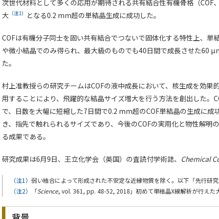
次世代材料として多くの応用が期待される共有結合性有機骨格（COF
（注1）
大
となる0.2 mm超の単結晶生成に成功した。
COFは有機分子同士を固い共有結合でつないで固体化する特性上、単
や微小結晶でのみ得られ、最大級のものでも40日間で成長させた60 
た。
村上准教授らの研究チームはCOFの液中成長において、核生成を効果
用することにより、飛躍的な結晶サイズ増大を行う方法を創出した。C
で、日数を大幅に短縮した7日間で0.2 mm超のCOF単結晶の生成に
き、指先で触れられるサイズであり、今後のCOFの実用化と物性解明
る成果である。
研究成果は6月9日、王立化学会（英国）の査読付学術誌、
Chemical C
（注1）
弱い結合によって形成された不安定な近縁物質を除く。以下「先行研究
（注2）
「
Science
, vol. 361, pp. 48-52, 2018」初めて単結晶X線解析が
背景