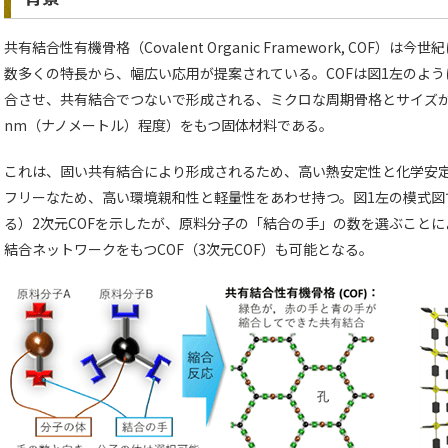
共有結合性有機骨格（Covalent Organic Framework, CO
数多くの特長から、幅広い応用が提案されている。COFは図1左のよ
合させ、共有結合でつないで形成される、ミクロな周期骨格とサイズが均
nm（ナノメートル）程度）をもつ固体材料である。
これは、固い共有結合により形成されるため、高い熱安定性と化学安定
フリーなため、高い環境親和性と軽量性をあわせ持つ。図1左の模式図
る）2次元COFを示したが、原料分子の「結合の手」の数を選ぶことに
結合ネットワークをもつCOF（3次元COF）も可能となる。