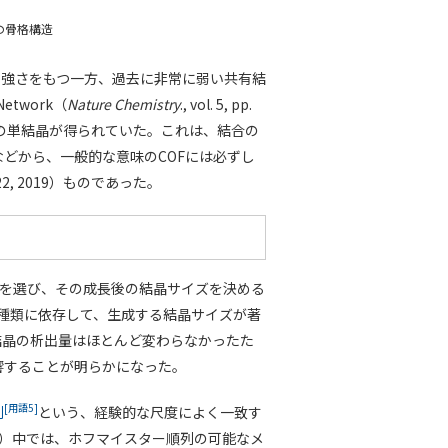
その骨格構造
l程度の強さをもつ一方、過去に非常に弱い共有結
Network（
Nature Chemistry
., vol. 5, pp.
m以上の単結晶が得られていた。これは、結合の
どから、一般的な意味のCOFには必ずし
807-1822, 2019）ものであった。
2）を選び、その成長後の結晶サイズを決める
種類に依存して、生成する結晶サイズが著
結晶の析出量はほとんど変わらなかったた
響することが明らかになった。
[用語5]
列
という、経験的な尺度によく一致す
照）中では、ホフマイスター順列の可能なメ