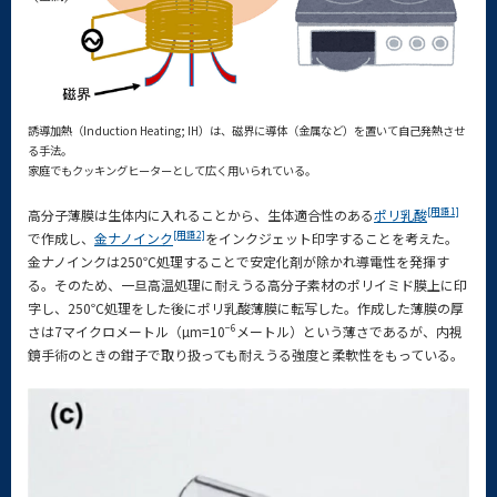
誘導加熱（Induction Heating; IH）は、磁界に導体（金属など）を置いて自己発熱させ
る手法。
家庭でもクッキングヒーターとして広く用いられている。
[用語1]
高分子薄膜は生体内に入れることから、生体適合性のある
ポリ乳酸
[用語2]
で作成し、
金ナノインク
をインクジェット印字することを考えた。
金ナノインクは250℃処理することで安定化剤が除かれ導電性を発揮す
る。そのため、一旦高温処理に耐えうる高分子素材のポリイミド膜上に印
字し、250℃処理をした後にポリ乳酸薄膜に転写した。作成した薄膜の厚
−6
さは7マイクロメートル（µm=10
メートル）という薄さであるが、内視
鏡手術のときの鉗子で取り扱っても耐えうる強度と柔軟性をもっている。