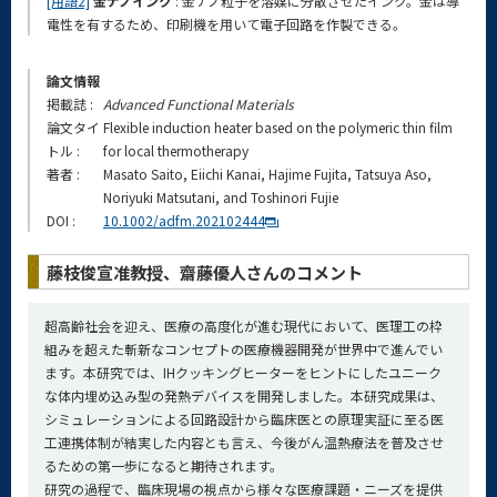
[用語2]
金ナノインク
: 金ナノ粒子を溶媒に分散させたインク。金は導
電性を有するため、印刷機を用いて電子回路を作製できる。
論文情報
掲載誌 :
Advanced Functional Materials
論文タイ
Flexible induction heater based on the polymeric thin film
トル :
for local thermotherapy
著者 :
Masato Saito, Eiichi Kanai, Hajime Fujita, Tatsuya Aso,
Noriyuki Matsutani, and Toshinori Fujie
DOI :
10.1002/adfm.202102444
藤枝俊宣准教授、齋藤優人さんのコメント
超高齢社会を迎え、医療の高度化が進む現代において、医理工の枠
組みを超えた斬新なコンセプトの医療機器開発が世界中で進んでい
ます。本研究では、IHクッキングヒーターをヒントにしたユニーク
な体内埋め込み型の発熱デバイスを開発しました。本研究成果は、
シミュレーションによる回路設計から臨床医との原理実証に至る医
工連携体制が結実した内容とも言え、今後がん温熱療法を普及させ
るための第一歩になると期待されます。
研究の過程で、臨床現場の視点から様々な医療課題・ニーズを提供