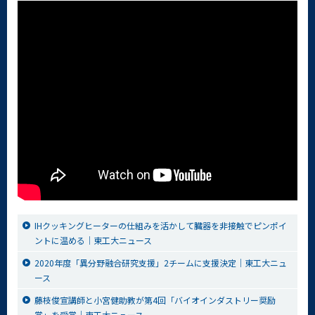
IHクッキングヒーターの仕組みを活かして臓器を非接触でピンポイ
ントに温める｜東工大ニュース
2020年度「異分野融合研究支援」2チームに支援決定｜東工大ニュ
ース
藤枝俊宣講師と小宮健助教が第4回「バイオインダストリー奨励
賞」を受賞｜東工大ニュース