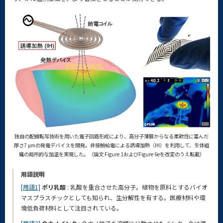
独自の配線転写技術を用いた電子回路形成により、高分子薄膜からなる柔軟性に富んだ
厚さ7 µmの発電デバイスを開発。非接触給電による誘導加熱（IH）を利用して、生体組
織の局所的な加温を実現した。（論文 Figure 1およびFigure 6eを改変のうえ転載）
用語説明
[用語1]
ポリ乳酸
: 乳酸を重合させた高分子。植物を原料とするバイオ
マスプラスチックとしても知られ、生分解性を有する。医療材料や環
境低負荷材料として注目されている。