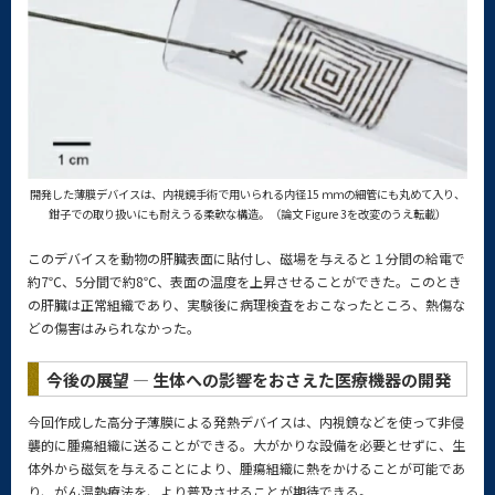
開発した薄膜デバイスは、内視鏡手術で用いられる内径15 ｍｍの細管にも丸めて入り、
鉗子での取り扱いにも耐えうる柔軟な構造。（論文 Figure 3を改変のうえ転載）
このデバイスを動物の肝臓表面に貼付し、磁場を与えると１分間の給電で
約7℃、5分間で約8℃、表面の温度を上昇させることができた。このとき
の肝臓は正常組織であり、実験後に病理検査をおこなったところ、熱傷な
どの傷害はみられなかった。
今後の展望 — 生体への影響をおさえた医療機器の開発
今回作成した高分子薄膜による発熱デバイスは、内視鏡などを使って非侵
襲的に腫瘍組織に送ることができる。大がかりな設備を必要とせずに、生
体外から磁気を与えることにより、腫瘍組織に熱をかけることが可能であ
り、がん温熱療法を、より普及させることが期待できる。