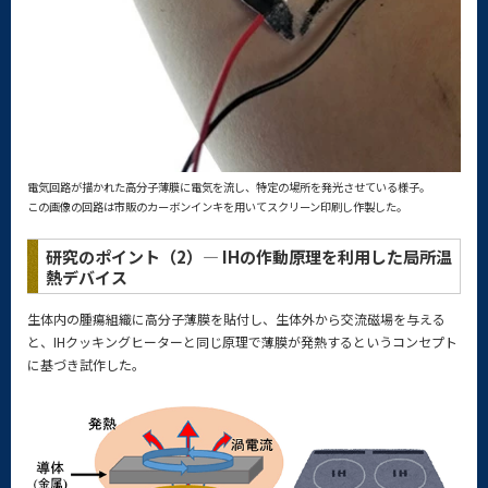
電気回路が描かれた高分子薄膜に電気を流し、特定の場所を発光させている様子。
この画像の回路は市販のカーボンインキを用いてスクリーン印刷し作製した。
研究のポイント（2）— IHの作動原理を利用した局所温
熱デバイス
生体内の腫瘍組織に高分子薄膜を貼付し、生体外から交流磁場を与える
と、IHクッキングヒーターと同じ原理で薄膜が発熱するというコンセプト
に基づき試作した。