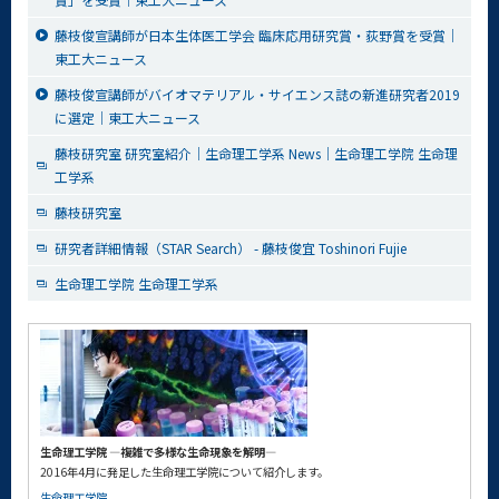
藤枝俊宣講師が日本生体医工学会 臨床応用研究賞・荻野賞を受賞｜
東工大ニュース
藤枝俊宣講師がバイオマテリアル・サイエンス誌の新進研究者2019
に選定｜東工大ニュース
藤枝研究室 研究室紹介｜生命理工学系 News｜生命理工学院 生命理
工学系
藤枝研究室
研究者詳細情報（STAR Search） - 藤枝俊宜 Toshinori Fujie
生命理工学院 生命理工学系
生命理工学院 ―複雑で多様な生命現象を解明―
2016年4月に発足した生命理工学院について紹介します。
生命理工学院