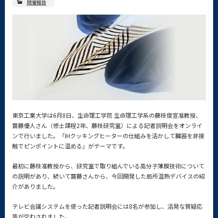
開催報告
東京工業大学は6月8日、生命理工学院 生命理工学系の藤枝俊宣准教授、
齋藤優人さん（修士課程2年、藤枝研究室）による記者説明会をオンライ
ンで行いました。「IHクッキングヒーターの仕組みを活かして臓器を非接
触でピンポイントに温める」がテーマです。
最初に藤枝准教授から、研究室で取り組んでいる高分子薄膜技術について
の説明があり、続いて齋藤さんから、今回開発した局所温熱デバイスの紹
介がありました。
テレビ会議システムを使った記者説明会には8名が参加し、活発な質疑応
答が交わされました。