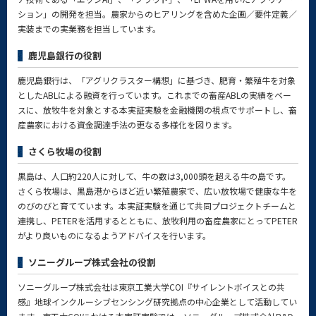
ション」の開発を担当。農家からのヒアリングを含めた企画／要件定義／
実装までの実業務を担当しています。
鹿児島銀行の役割
鹿児島銀行は、「アグリクラスター構想」に基づき、肥育・繁殖牛を対象
としたABLによる融資を行っています。これまでの畜産ABLの実績をベー
スに、放牧牛を対象とする本実証実験を金融機関の視点でサポートし、畜
産農家における資金調達手法の更なる多様化を図ります。
さくら牧場の役割
黒島は、人口約220人に対して、牛の数は3,000頭を超える牛の島です。
さくら牧場は、黒島港からほど近い繁殖農家で、広い放牧場で健康な牛を
のびのびと育てています。本実証実験を通じて共同プロジェクトチームと
連携し、PETERを活用するとともに、放牧利用の畜産農家にとってPETER
がより良いものになるようアドバイスを行います。
ソニーグループ株式会社の役割
ソニーグループ株式会社は東京工業大学COI『サイレントボイスとの共
感』地球インクルーシブセンシング研究拠点の中心企業として活動してい