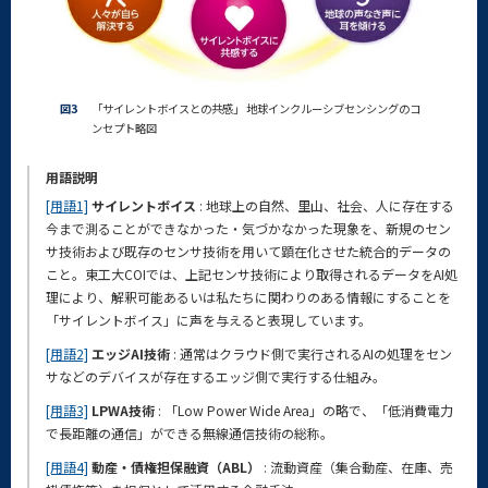
図3
「サイレントボイスとの共感」 地球インクルーシブセンシングのコ
ンセプト略図
用語説明
[用語1]
サイレントボイス
: 地球上の自然、里山、社会、人に存在する
今まで測ることができなかった・気づかなかった現象を、新規のセン
サ技術および既存のセンサ技術を用いて顕在化させた統合的データの
こと。東工大COIでは、上記センサ技術により取得されるデータをAI処
理により、解釈可能あるいは私たちに関わりのある情報にすることを
「サイレントボイス」に声を与えると表現しています。
[用語2]
エッジAI技術
: 通常はクラウド側で実行されるAIの処理をセン
サなどのデバイスが存在するエッジ側で実行する仕組み。
[用語3]
LPWA技術
: 「Low Power Wide Area」の略で、「低消費電力
で長距離の通信」ができる無線通信技術の総称。
[用語4]
動産・債権担保融資（ABL）
: 流動資産（集合動産、在庫、売