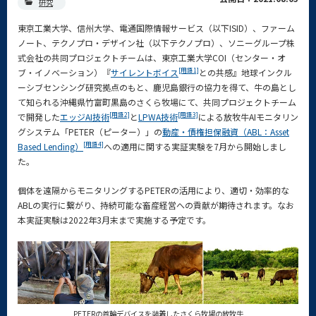
研究
東京工業大学、信州大学、電通国際情報サービス（以下ISID）、ファーム
ノート、テクノプロ・デザイン社（以下テクノプロ）、ソニーグループ株
式会社の共同プロジェクトチームは、東京工業大学COI（センター・オ
[用語1]
ブ・イノベーション）『
サイレントボイス
との共感』地球インクル
ーシブセンシング研究拠点のもと、鹿児島銀行の協力を得て、牛の島とし
て知られる沖縄県竹富町黒島のさくら牧場にて、共同プロジェクトチーム
[用語2]
[用語3]
で開発した
エッジAI技術
と
LPWA技術
による放牧牛AIモニタリン
グシステム「PETER（ピーター）」の
動産・債権担保融資（ABL：Asset
[用語4]
Based Lending）
への適用に関する実証実験を7月から開始しまし
た。
個体を遠隔からモニタリングするPETERの活用により、適切・効率的な
ABLの実行に繋がり、持続可能な畜産経営への貢献が期待されます。なお
本実証実験は2022年3月末まで実施する予定です。
PETERの首輪デバイスを装着したさくら牧場の放牧牛