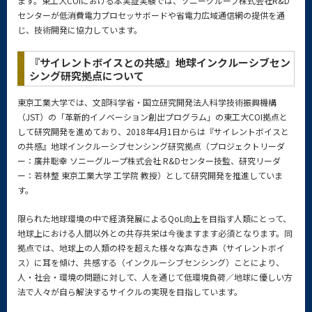
ます。東工大COIにおける本実証実験では、ソニーグループ株式会社R&D
センターが低消費電力プロセッサボードや省電力広域通信網の提供を通
じ、技術開発に協力しています。
『サイレントボイスとの共感』地球インクルーシブセン
シング研究拠点について
東京工業大学では、文部科学省・国立研究開発法人科学技術振興機構
（JST）の「革新的イノベーション創出プログラム」の東工大COI拠点と
して研究開発を進めており、2018年4月1日からは『サイレントボイスと
の共感』地球インクルーシブセンシング研究拠点（プロジェクトリーダ
ー：廣井聡幸 ソニーグループ株式会社 R&Dセンター技監、研究リーダ
ー：若林整 東京工業大学 工学院 教授）として研究開発を推進していま
す。
限られた地球環境の中で経済発展によるQoL向上を目指す人類にとって、
地球上における人間以外との共存共栄は今後ますます必須となります。同
拠点では、地球上の人類の枠を超えた様々な声なき声（サイレントボイ
ス）に耳を傾け、共感する（インクルーシブセンシング）ことにより、
人・社会・環境の問題に対して、人を通じて低環境負荷／地球に優しい方
法で人々が自ら解決するサイクルの実現を目指しています。