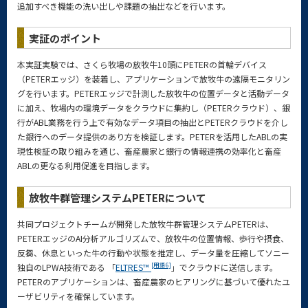
追加すべき機能の洗い出しや課題の抽出などを行います。
実証のポイント
本実証実験では、さくら牧場の放牧牛10頭にPETERの首輪デバイス
（PETERエッジ）を装着し、アプリケーションで放牧牛の遠隔モニタリン
グを行います。PETERエッジで計測した放牧牛の位置データと活動データ
に加え、牧場内の環境データをクラウドに集約し（PETERクラウド）、銀
行がABL業務を行う上で有効なデータ項目の抽出とPETERクラウドを介し
た銀行へのデータ提供のあり方を検証します。PETERを活用したABLの実
現性検証の取り組みを通じ、畜産農家と銀行の情報連携の効率化と畜産
ABLの更なる利用促進を目指します。
放牧牛群管理システムPETERについて
共同プロジェクトチームが開発した放牧牛群管理システムPETERは、
PETERエッジのAI分析アルゴリズムで、放牧牛の位置情報、歩行や摂食、
反芻、休息といった牛の行動や状態を推定し、データ量を圧縮してソニー
[用語6]
独自のLPWA技術である 「
ELTRES™
」でクラウドに送信します。
PETERのアプリケーションは、畜産農家のヒアリングに基づいて優れたユ
ーザビリティを確保しています。