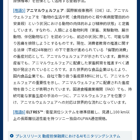
掛債権等）を担保として活用する金融手法。
[用語5]
アニマルウェルフェア
: 国際獣疫事務所（OIE）は、アニマル
ウェルフェアを「動物の生活や死（食用目的のと殺や疾病管理目的の
安楽殺）という状況における動物の肉体的および精神的状態」と定義
しています。すなわち、人類による動物利用（家畜、実験動物、展示
動物、伴侶動物など）を認めつつも、前述の状況に際して、可能な限
り苦痛を排除しようとするものです。現在、消費者教育の推進に関す
る法律（平成24年施行）の下で普及が進められている「倫理的消費」
の畜産対応として、アニマルウェルフェアが示されています。農林水
産省でも、アニマルウェルフェアに配慮した家畜飼育を推進すべく通
知が発出されているところです。また世界的な食品企業はもとより、
国内食品企業でも、自社で取り扱う畜産原材料に対して、アニマルウ
ェルフェアの重要性を示し、アニマルウェルフェアに配慮された畜産
物を扱うことが表明されています。国連食糧農業機関（FAO）でも、持
続可能な家畜生産の手法の一つに、アニマルウェルフェアを位置づ
け、アニマルウェルフェアへの対応は世界的な流れになっています。
[用語6]
ELTRES™
: 衛星測位システムを標準搭載し、見通し100 km以
上の長距離伝送性能を持つソニー独自のLPWA通信規格。
プレスリリース 動産担保融資におけるAIモニタリングシステム