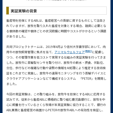
実証実験の背景
畜産物を担保とするABLは、畜産経営への貢献に資するものとして注目さ
れていますが、放牧を取り入れた畜産を対象とする場合、融資に必要とな
る個体数の確認や個体ごとの状況把握に時間やコストがかかるという課題
がありました。
共同プロジェクトチームは、2019年4月より信州大学農学部において、肉
[用語5]
用牛の放牧飼育管理に焦点を当て、
アニマルウェルフェア
に配慮し
つつ、その管理作業を低コストで実現する仕組みの実証実験を行ってきま
した。放牧牛に首輪型センサを取り付け、放牧牛の飲水・摂食、伏臥位、
立位、歩行などの複雑な行動や姿勢の情報をAI処理により推定する技術検
証をこれまでに実施し、放牧牛の遠隔モニタリングを行う首輪デバイスと
クラウドアプリケーションなどで構成するシステム 「PETER」を開発し
ました。
今回の実証実験は、この取り組みを、放牧牛を担保とするABLに応用する
試みです。従来から畜産ABLに積極的に取り組む鹿児島銀行と、放牧を中
心に飼養を行っているさくら牧場が本実証実験に協力することで、銀行の
ABL業務と畜産経営の両面からPETERの放牧牛ABLへの有効性を検証し、