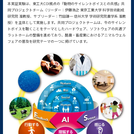
本実証実験は、東工大COI拠点の『動物のサイレントボイスとの共感』共
同プロジェクトチーム（リーダー：伊藤浩之 東京工業大学 科学技術創成
研究院 准教授、サブリーダー：竹田謙一 信州大学 学術研究院農学系 准教
授）を主体として実施します。共同プロジェクトチームは、牛のサイレン
トボイスを聴くことをテーマとしたハードウェア、ソフトウェアの共通プ
ラットホームの整備を進めており、酪農・畜産業におけるアニマルウェル
フェアの普及を研究テーマの一つに掲げています。