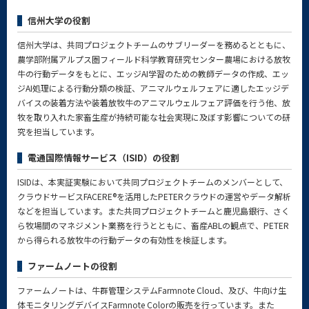
信州大学の役割
信州大学は、共同プロジェクトチームのサブリーダーを務めるとともに、
農学部附属アルプス圏フィールド科学教育研究センター農場における放牧
牛の行動データをもとに、エッジAI学習のための教師データの作成、エッ
ジAI処理による行動分類の検証、アニマルウェルフェアに適したエッジデ
バイスの装着方法や装着放牧牛のアニマルウェルフェア評価を行う他、放
牧を取り入れた家畜生産が持続可能な社会実現に及ぼす影響についての研
究を担当しています。
電通国際情報サービス（ISID）の役割
ISIDは、本実証実験において共同プロジェクトチームのメンバーとして、
クラウドサービスFACERE®を活用したPETERクラウドの運営やデータ解析
などを担当しています。また共同プロジェクトチームと鹿児島銀行、さく
ら牧場間のマネジメント業務を行うとともに、畜産ABLの観点で、PETER
から得られる放牧牛の行動データの有効性を検証します。
ファームノートの役割
ファームノートは、牛群管理システムFarmnote Cloud、及び、牛向け生
体モニタリングデバイスFarmnote Colorの販売を行っています。また