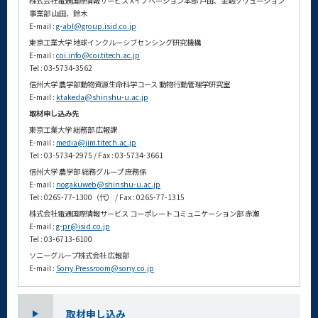
株式会社電通国際情報サービス Xイノベーション本部 戸田、金融ソリューション
事業部 山田、鈴木
E-mail :
g-abl@group.isid.co.jp
東京工業大学 地球インクルーシブセンシング研究機構
E-mail :
coi.info@coi.titech.ac.jp
Tel : 03-5734-3562
信州大学 農学部動物資源生命科学コース 動物行動管理学研究室
E-mail :
ktakeda@shinshu-u.ac.jp
取材申し込み先
東京工業大学 総務部 広報課
E-mail :
media@jim.titech.ac.jp
Tel : 03-5734-2975 / Fax : 03-5734-3661
信州大学 農学部 総務グループ 庶務係
E-mail :
nogakuweb@shinshu-u.ac.jp
Tel : 0265-77-1300（代） / Fax : 0265-77-1315
株式会社電通国際情報サービス コーポレートコミュニケーション部 赤瀬
E-mail :
g-pr@isid.co.jp
Tel : 03-6713-6100
ソニーグループ株式会社 広報部
E-mail :
Sony.Pressroom@sony.co.jp
取材申し込み