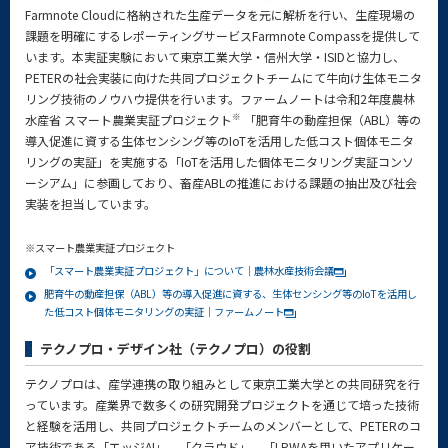
Farmnote Cloudに格納された生産データを元に解析を行い、生産現場の
課題を明確にするレポーティングサービスFarmnote Compassを提供して
います。本実証実験において東京工業大学・信州大学・ISIDと協力し、
PETERの社会実装に向けた共同プロジェクトチームにて牛向け生体モニタ
リング技術のノウハウ提供を行います。ファームノートは令和2年度農林
※
水産省 スマート農業実証プロジェクト
「肥育牛の動産担保（ABL）等の
導入促進に資する生体センシング等のIoTを活用した低コスト個体モニタ
リングの実証」を実施する「IoTを活用した個体モニタリング実証コンソ
ーシアム」に参画しており、畜産ABLの推進における課題の抽出及び社会
実装を担当しています。
※スマート農業実証プロジェクト
「スマート農業実証プロジェクト」について｜農林水産技術会議
肥育牛の動産担保（ABL）等の導入促進に資する、生体センシング等のIoTを活用し
た低コスト個体モニタリングの実証｜ファームノート
テクノプロ・デザイン社（テクノプロ）の役割
テクノプロは、産学連携の取り組みとして東京工業大学との共同研究を行
っています。産業界で数多くの研究開発プロジェクトを通じて培った技術
と経験を活用し、共同プロジェクトチームのメンバーとして、PETERのコ
ア技術である「エッジAI」、「クラウド」、「LPWAを用いたアプリケー