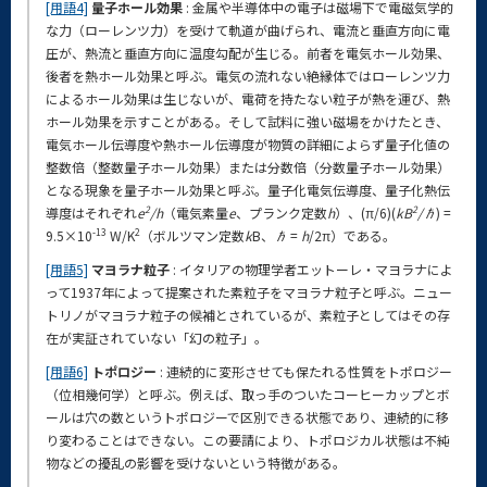
[用語4]
量子ホール効果
: 金属や半導体中の電子は磁場下で電磁気学的
な力（ローレンツ力）を受けて軌道が曲げられ、電流と垂直方向に電
圧が、熱流と垂直方向に温度勾配が生じる。前者を電気ホール効果、
後者を熱ホール効果と呼ぶ。電気の流れない絶縁体ではローレンツ力
によるホール効果は生じないが、電荷を持たない粒子が熱を運び、熱
ホール効果を示すことがある。そして試料に強い磁場をかけたとき、
電気ホール伝導度や熱ホール伝導度が物質の詳細によらず量子化値の
整数倍（整数量子ホール効果）または分数倍（分数量子ホール効果）
となる現象を量子ホール効果と呼ぶ。量子化電気伝導度、量子化熱伝
2
2
導度はそれぞれ
e
/h
（電気素量
e
、プランク定数
h
）、(π/6)(
kB
/ℏ
) =
-13
2
9.5×10
W/K
（ボルツマン定数
k
B、
ℏ
=
h
/2π）である。
[用語5]
マヨラナ粒子
: イタリアの物理学者エットーレ・マヨラナによ
って1937年によって提案された素粒子をマヨラナ粒子と呼ぶ。ニュー
トリノがマヨラナ粒子の候補とされているが、素粒子としてはその存
在が実証されていない「幻の粒子」。
[用語6]
トポロジー
: 連続的に変形させても保たれる性質をトポロジー
（位相幾何学）と呼ぶ。例えば、取っ手のついたコーヒーカップとボ
ールは穴の数というトポロジーで区別できる状態であり、連続的に移
り変わることはできない。この要請により、トポロジカル状態は不純
物などの擾乱の影響を受けないという特徴がある。