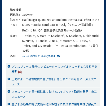
論文情報
掲載誌 :
Science
論文タイ
Half-integer quantized anomalous thermal Hall effect in the
トル :
Kitaev material candidate α-RuCl
（キタエフ候補物質α-
3
RuCl
における半整数量子化異常熱ホール効果）
3
著者 :
T. Yokoi†, S. Ma†, Y. Kasahara*, S. Kasahara, T. Shibauchi,
N. Kurita, H. Tanaka, J. Nasu, Y. Motome, C. Hickey, S.
Trebst, and Y. Matsuda*（†：equal contribution、*：責任
著者）
DOI :
10.1126/science.aay5551
プレスリリース 量子コンピューターのワイルドカードとなる粒子を
解明
圧力によって磁性物質の量子性を引き出すことが可能に｜東工大ニ
ュース
フラストレート量子磁性体におけるハイブリッド励起を発見｜東工
大ニュース
量子干渉効果と格子欠陥が磁気準粒子に及ぼす作用を中性子散乱で