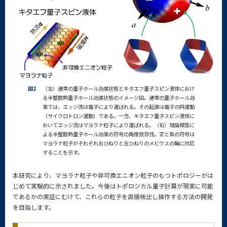
図2
（左）通常の量子ホール効果状態とキタエフ量子スピン液体におけ
る半整数熱量子ホール効果状態のイメージ図。通常の量子ホール効
果では、エッジ流は電子により運ばれる。その起源は電子の円運動
（サイクロトロン運動）である。一方、キタエフ量子スピン液体に
おいてエッジ流はマヨラナ粒子により運ばれる。（右）理論模型に
よる半整数熱量子ホール効果の符号の角度依存性。正と負の符号は
マヨラナ粒子がそれぞれ右ひねりと左ひねりのメビウスの輪に対応
することを示す。
本研究により、マヨラナ粒子や非可換エニオン粒子のもつトポロジーがは
じめて実験的に示されました。今後はトポロジカル量子計算が現実に可能
であるかの実証にむけて、これらの粒子を直接検出し操作する方法の開発
を目指します。