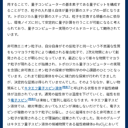
用することで、量子コンピューターの基本素子である量子ビットを構成す
ることができ、粒子の入れ替え自体が量子計算のステップの一部となりま
す。トポロジカル量子計算のステップは、粒子を交換する順番のみに依存
し、環境ノイズに対して安定的に量子計算を行うことが可能になると考え
られており、量子コンピューター実現のワイルドカードとして期待されて
います。
非可換エニオン粒子は、自分自身がその反粒子と同一という不思議な性質
をもつマヨラナ粒子により構成される複合粒子で、2次元物質において創
発されることが明らかになっています。最近になって様々な物質でマヨラ
ナ粒子が現れることが指摘され、トポロジカル量子コンピューターの実現
を念頭に非可換エニオン粒子の探索が物質科学の中心課題のひとつとなっ
ています。これまで超伝導体を中心に精力的な探索が行われてきました
が、決定的な証拠は得られていませんでした。そのようななか、新しい物
[用語7]
質系として
キタエフ量子スピン液体
と呼ばれる状態を示す磁性絶縁
体が注目されています。通常の磁性体では温度を下げていくと、磁性を担
[用語8]
う
電子スピン
は凍結して整列し磁石となります。キタエフ量子スピ
ン液体では、絶対零度においてもスピンが凍結しないだけでなく、電子ス
ピンが複数のマヨラナ粒子に分裂し、さらに磁場をかけると非可換エニオ
ン粒子が創発されることが理論的に提案されていました。我々のグループ
はキタエフ量子スピン液体の候補物質である磁性絶縁体α-RuCl
において
3