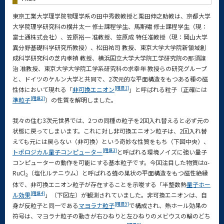
東京工業大学理学院物理学系の田中秀数教授と栗田伸之助教は、京都大学
大学院理学研究科の横井太一 修士課程学生、馬斯嘯 修士課程学生（現：
富士通株式会社）、笠原裕一 准教授、笠原成 特任准教授（現：岡山大学
異分野基礎科学研究所教授）、松田祐司 教授、東京大学大学院新領域創
成科学研究科の芝内孝禎 教授、横浜国立大学大学院工学研究院の那須譲
治 准教授、東京大学大学院工学系研究科の求幸年 教授らの研究グループ
と、ドイツのケルン大学と共同で、2次元的な平面構造をもつある種の磁
[用語1]
性体において現れる「
非可換エニオン
」と呼ばれる粒子（正確には
[用語2]
準粒子
）の性質を解明しました。
我々の住む3次元世界では、2つの同種の粒子を2回入れ替えると必ず元の
状態に戻ってしまいます。これに対し非可換エニオン粒子は、2回入れ替
えても元には戻らない（非可換）という奇妙な性質をもち（下図中央）、
[用語3]
トポロジカル量子コンピューター
と呼ばれる環境ノイズに強い量子
コンピューターの動作を可能にする基本粒子です。今回注目した物質はα-
RuCl
（塩化ルテニウム）と呼ばれる蜂の巣状の平面構造をもつ磁性絶縁
3
体で、非可換エニオン粒子が存在することを示唆する「半整数熱
量子ホー
[用語4]
ル効果
」（下図左）が観測されていました。非可換エニオンは、自
[用語5]
身が反粒子と同一である
マヨラナ粒子
で構成され、熱ホール効果の
符号は、マヨラナ粒子の動きが右ひねりと左ひねりのメビウスの輪のどち