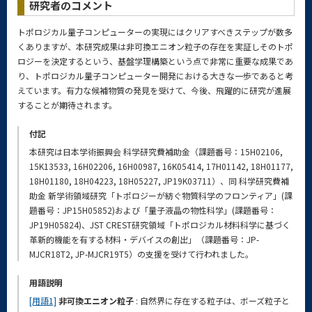
研究者のコメント
トポロジカル量子コンピューターの実現にはクリアすべきステップが数多
くありますが、本研究成果は非可換エニオン粒子の存在を実証しそのトポ
ロジーを決定するという、基盤学理構築という点で非常に重要な成果であ
り、トポロジカル量子コンピューター開発における大きな一歩であると考
えています。有力な候補物質の発見を受けて、今後、飛躍的に研究が進展
することが期待されます。
付記
本研究は日本学術振興会 科学研究費補助金（課題番号：15H02106,
15K13533, 16H02206, 16H00987, 16K05414, 17H01142, 18H01177,
18H01180, 18H04223, 18H05227, JP19K03711）、同 科学研究費補
助金 新学術領域研究「トポロジーが紡ぐ物質科学のフロンティア」(課
題番号：JP15H05852)および「量子液晶の物性科学」(課題番号：
JP19H05824)、JST CREST研究領域「トポロジカル材料科学に基づく
革新的機能を有する材料・デバイスの創出」（課題番号：JP-
MJCR18T2, JP-MJCR19T5）の支援を受けて行われました。
用語説明
[用語1]
非可換エニオン粒子
: 自然界に存在する粒子は、ボーズ粒子と