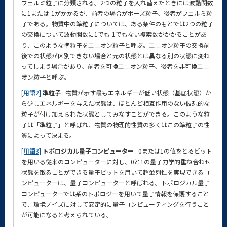
フェルミ粒子に分類される。2つの粒子を入れ替えたときには波動関数
に1または-1がかかるが、前者の場合がボーズ粒子、後者がフェルミ粒
子である。物質中の準粒子については、ある条件のもとでは2つの粒子
の交換について波動関数に1でも-1でもない複素数がかかることがあ
り、このような準粒子をエニオン粒子と呼ぶ。エニオン粒子の交換前
後での状態が区別できない場合と元の状態とは異なる別の状態に変わ
ってしまう場合があり、前者を可換エニオン粒子、後者を非可換エニ
オン粒子と呼ぶ。
[用語2]
準粒子
: 物質が示す最もエネルギーが低い状態（基底状態）か
ら少しエネルギーを与えた状態は、ほとんど相互作用のない仮想的な
粒子が付け加えられた状態としてみなすことができる。このような粒
子は「準粒子」と呼ばれ、物質の物理的性質の多くはこの準粒子の性
質によって決まる。
[用語3]
トポロジカル量子コンピューター
: 0または1の値をとるビット
を用いる従来のコンピューターに対し、0と1の量子力学的重ね合わせ
状態を取ることができる量子ビットを用いて超並列性を実現できるコ
ンピューターは、量子コンピューターと呼ばれる。トポロジカル量子
コンピューターでは系のトポロジーを用いて量子情報を保護すること
で、環境ノイズに対して安定的に量子コンピューティングを行うこと
が可能になると考えられている。