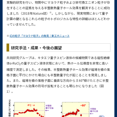
実験的研究を行い、物質中にマヨラナ粒子および非可換エニオン粒子が存
在することの証拠を与える半整数熱量子ホール効果を観測することに成功
※
しました（2018年
Nature
誌）
。しかしながら、現実物質において量子
計算の鍵となるこれらの粒子のトポロジカルな特性の詳細はほとんどわか
っていませんでした。
※
幻の粒子「マヨラナ粒子」の発見｜東工大ニュース
研究手法・成果・今後の展望
共同研究グループは、キタエフ量子スピン液体の候補物質である磁性絶縁
体α-RuCl
の量子スピン液体状態において、熱ホール伝導度を非常に高い
3
精度で測定しました。その結果、半整数熱量子ホール効果が磁場を蜂の巣
格子面に平行にかけた場合にも半整数量子化が起こることを発見しまし
た。また、磁場を蜂の巣格子面に垂直な方向から±60°傾けたときに半整
数熱量子ホール効果の符号が反転することも明らかになりました（図
1）。