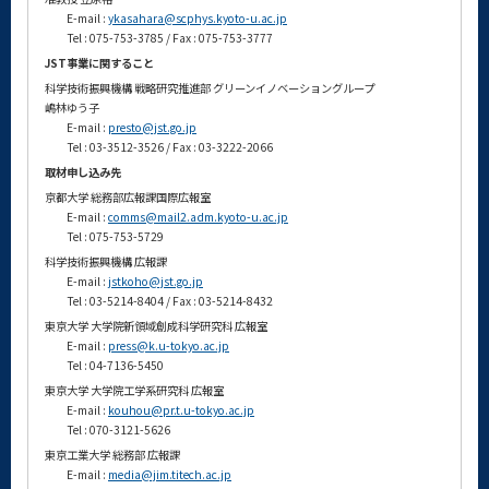
E-mail :
ykasahara@scphys.kyoto-u.ac.jp
Tel : 075-753-3785 / Fax : 075-753-3777
JST事業に関すること
科学技術振興機構 戦略研究推進部 グリーンイノベーショングループ
嶋林ゆう子
E-mail :
presto@jst.go.jp
Tel : 03-3512-3526 / Fax : 03-3222-2066
取材申し込み先
京都大学 総務部広報課国際広報室
E-mail :
comms@mail2.adm.kyoto-u.ac.jp
Tel : 075-753-5729
科学技術振興機構 広報課
E-mail :
jstkoho@jst.go.jp
Tel : 03-5214-8404 / Fax : 03-5214-8432
東京大学 大学院新領域創成科学研究科 広報室
E-mail :
press@k.u-tokyo.ac.jp
Tel : 04-7136-5450
東京大学 大学院工学系研究科 広報室
E-mail :
kouhou@pr.t.u-tokyo.ac.jp
Tel : 070-3121-5626
東京工業大学 総務部 広報課
E-mail :
media@jim.titech.ac.jp