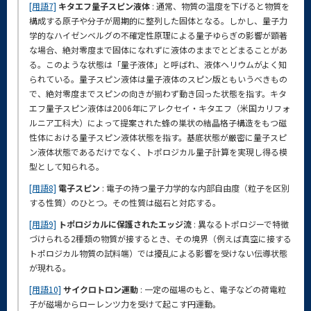
[用語7]
キタエフ量子スピン液体
: 通常、物質の温度を下げると物質を
構成する原子や分子が周期的に整列した固体となる。しかし、量子力
学的なハイゼンベルグの不確定性原理による量子ゆらぎの影響が顕著
な場合、絶対零度まで固体になれずに液体のままでとどまることがあ
る。このような状態は「量子液体」と呼ばれ、液体ヘリウムがよく知
られている。量子スピン液体は量子液体のスピン版ともいうべきもの
で、絶対零度までスピンの向きが揃わず動き回った状態を指す。キタ
エフ量子スピン液体は2006年にアレクセイ・キタエフ（米国カリフォ
ルニア工科大）によって提案された蜂の巣状の結晶格子構造をもつ磁
性体における量子スピン液体状態を指す。基底状態が厳密に量子スピ
ン液体状態であるだけでなく、トポロジカル量子計算を実現し得る模
型として知られる。
[用語8]
電子スピン
: 電子の持つ量子力学的な内部自由度（粒子を区別
する性質）のひとつ。その性質は磁石と対応する。
[用語9]
トポロジカルに保護されたエッジ流
: 異なるトポロジーで特徴
づけられる2種類の物質が接するとき、その境界（例えば真空に接する
トポロジカル物質の試料端）では擾乱による影響を受けない伝導状態
が現れる。
[用語10]
サイクロトロン運動
: 一定の磁場のもと、電子などの荷電粒
子が磁場からローレンツ力を受けて起こす円運動。