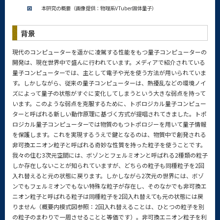
図
本研究の概要（画像提供：物理系VTuber固体量子）
背景
現代のコンピューターを遥かに凌駕する性能をもつ量子コンピューターの
開発は、現在世界中で盛んに行われています。メディアで紹介されている
量子コンピューターでは、主として電子や光を使う方法が用いられていま
す。しかしながら、従来の量子コンピューターは、熱擾乱などの環境ノイ
ズによって量子の状態がすぐに変化してしまうという大きな弱点を持って
います。このような弱点を克服するために、トポロジカル量子コンピュー
ターと呼ばれる新しい動作原理に基づく方式が提唱されてきました。トポ
ロジカル量子コンピューターでは物質のもつトポロジーを用いて量子情報
を保護します。これを実現するうえで鍵となるのは、物質中で創発される
非可換エニオン粒子と呼ばれる奇妙な性質を持った粒子を使うことです。
我々の住む3次元空間には、ボゾンとフェルミオンと呼ばれる2種類の粒子
しか存在しないことが知られていますが、どちらの粒子も同種粒子を2回
入れ替えると元の状態に戻ります。しかしながら2次元の世界には、ボゾ
ンでもフェルミオンでもない特殊な粒子が存在し、そのなかでも非可換エ
ニオン粒子と呼ばれる粒子は同種粒子を2回入れ替えても元の状態には戻
りません（概要内模式図参照：2回入れ替えることは、ひとつの粒子を別
の粒子のまわりで一周させることと等価です）。非可換エニオン粒子を利