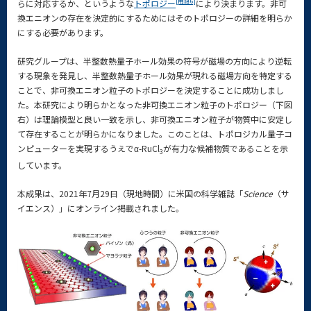
[用語6]
らに対応するか、というような
トポロジー
により決まります。非可
換エニオンの存在を決定的にするためにはそのトポロジーの詳細を明らか
にする必要があります。
研究グループは、半整数熱量子ホール効果の符号が磁場の方向により逆転
する現象を発見し、半整数熱量子ホール効果が現れる磁場方向を特定する
ことで、非可換エニオン粒子のトポロジーを決定することに成功しまし
た。本研究により明らかとなった非可換エニオン粒子のトポロジー（下図
右）は理論模型と良い一致を示し、非可換エニオン粒子が物質中に安定し
て存在することが明らかになりました。このことは、トポロジカル量子コ
ンピューターを実現するうえでα-RuCl
が有力な候補物質であることを示
3
しています。
本成果は、2021年7月29日（現地時間）に米国の科学雑誌「
Science
（サ
イエンス）」にオンライン掲載されました。