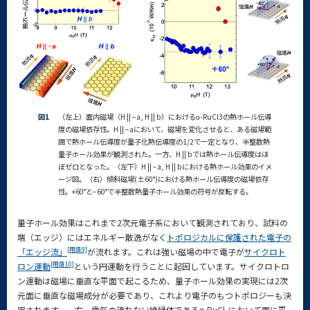
図1
（左上）面内磁場（H || −a, H || b）におけるα-RuCl3の熱ホール伝導
度の磁場依存性。H || −aにおいて、磁場を変化させると、ある磁場範
囲で熱ホール伝導度が量子化熱伝導度の1/2で一定となり、半整数熱
量子ホール効果が観測された。一方、H || bでは熱ホール伝導度はほ
ぼゼロとなった。（左下）H || −a, H || bにおける熱ホール効果のイメ
ージ図。（右）傾斜磁場(±60°)における熱ホール伝導度の磁場依存
性。+60°と−60°で半整数熱量子ホール効果の符号が反転する。
量子ホール効果はこれまで2次元電子系において観測されており、試料の
端（エッジ）にはエネルギー散逸がなく
トポロジカルに保護された電子の
[用語9]
「エッジ流」
が流れます。これは強い磁場の中で電子が
サイクロト
[用語10]
ロン運動
という円運動を行うことに起因しています。サイクロトロ
ン運動は磁場に垂直な平面で起こるため、量子ホール効果の実現には2次
元面に垂直な磁場成分が必要であり、これより電子のもつトポロジーも決
定されます。一方、電気の流れない絶縁体であるα-RuCl
において面に平