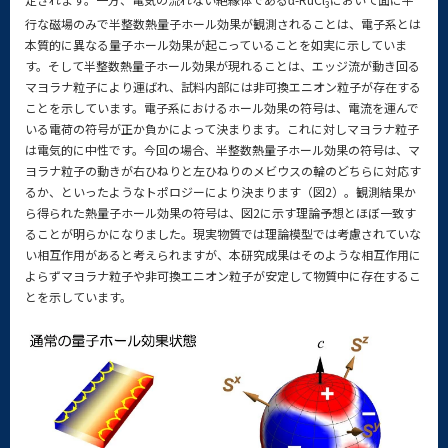
3
行な磁場のみで半整数熱量子ホール効果が観測されることは、電子系とは
本質的に異なる量子ホール効果が起こっていることを如実に示していま
す。そして半整数熱量子ホール効果が現れることは、エッジ流が動き回る
マヨラナ粒子により運ばれ、試料内部には非可換エニオン粒子が存在する
ことを示しています。電子系におけるホール効果の符号は、電流を運んで
いる電荷の符号が正か負かによって決まります。これに対しマヨラナ粒子
は電気的に中性です。今回の場合、半整数熱量子ホール効果の符号は、マ
ヨラナ粒子の動きが右ひねりと左ひねりのメビウスの輪のどちらに対応す
るか、といったようなトポロジーにより決まります（図2）。観測結果か
ら得られた熱量子ホール効果の符号は、図2に示す理論予想とほぼ一致す
ることが明らかになりました。現実物質では理論模型では考慮されていな
い相互作用があると考えられますが、本研究成果はそのような相互作用に
よらずマヨラナ粒子や非可換エニオン粒子が安定して物質中に存在するこ
とを示しています。