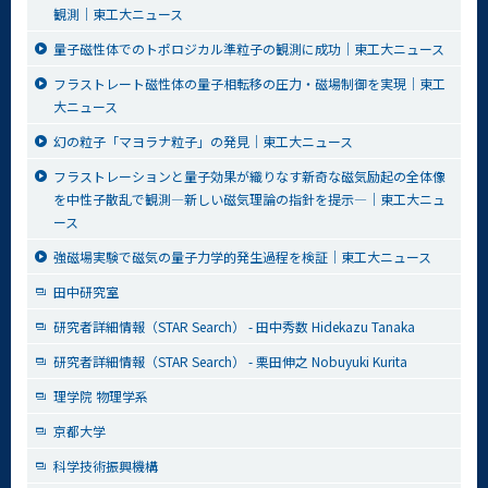
観測｜東工大ニュース
量子磁性体でのトポロジカル準粒子の観測に成功｜東工大ニュース
フラストレート磁性体の量子相転移の圧力・磁場制御を実現｜東工
大ニュース
幻の粒子「マヨラナ粒子」の発見｜東工大ニュース
フラストレーションと量子効果が織りなす新奇な磁気励起の全体像
を中性子散乱で観測—新しい磁気理論の指針を提示—｜東工大ニュ
ース
強磁場実験で磁気の量子力学的発生過程を検証｜東工大ニュース
田中研究室
研究者詳細情報（STAR Search） - 田中秀数 Hidekazu Tanaka
研究者詳細情報（STAR Search） - 栗田伸之 Nobuyuki Kurita
理学院 物理学系
京都大学
科学技術振興機構