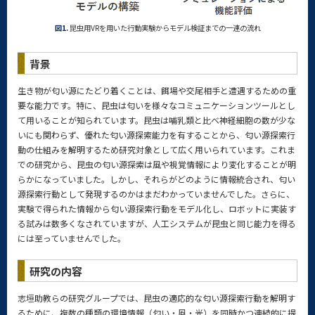
図1.
昆虫用VRを用いた行動実験からモデル検証までの一連の流れ
背景
生き物が匂い源にたどり着くことは、餌場や交尾相手と遭遇するための重
要な能力です。特に、昆虫は匂いを様々なコミュニケーションツールとし
て用いることが知られています。昆虫は哺乳類と比べ神経細胞の数が少な
いにも関わらず、優れた匂い源探索能力を有することから、匂い源探索行
動の仕組みを解明するため研究対象として広く用いられています。これま
での研究から、昆虫の匂い源探索は風や視覚情報により変化することが明
らかになっていました。しかし、それらがどのように情報統合され、匂い
源探索行動として発現するのかはまだわかっていませんでした。さらに、
実験で得られた情報から匂い源探索行動をモデル化し、ロボットに実装す
る試みは数多くなされていますが、人工システムが昆虫と同じ能力を得る
には至っていませんでした。
研究の内容
志垣助教らの研究グループでは、昆虫の適応的な匂い源探索行動を解明す
るために、複数の種類の環境情報（匂い・風・光）を同時かつ連続的に提