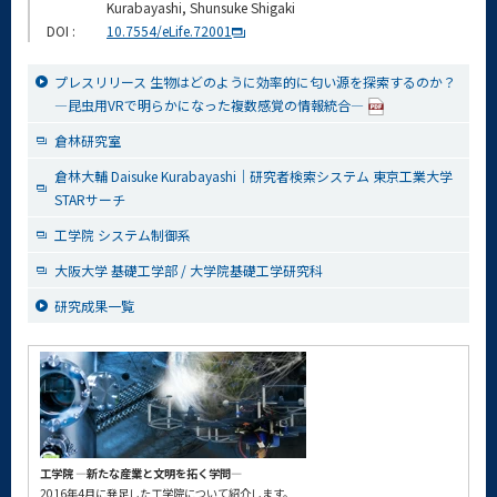
Kurabayashi, Shunsuke Shigaki
DOI :
10.7554/eLife.72001
プレスリリース 生物はどのように効率的に匂い源を探索するのか？
—昆虫用VRで明らかになった複数感覚の情報統合—
倉林研究室
倉林大輔 Daisuke Kurabayashi｜研究者検索システム 東京工業大学
STARサーチ
工学院 システム制御系
大阪大学 基礎工学部 / 大学院基礎工学研究科
研究成果一覧
工学院 ―新たな産業と文明を拓く学問―
2016年4月に発足した工学院について紹介します。