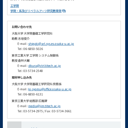
工学院
学院・系及びリベラルアーツ研究教育院
お問い合わせ先
大阪大学 大学院基礎工学研究科
助教 志垣俊介
E-mail :
shigaki@arl.sys.es.osaka-u.ac.jp
Tel : 06-6850-5026
東京工業大学 工学院 システム制御系
教授 倉林大輔
E-mail :
dkura@ctrl.titech.ac.jp
Tel : 03-5734-2548
取材申し込み先
大阪大学 大学院基礎工学研究科 庶務係
E-mail :
ki-syomu@office.osaka-u.ac.jp
Tel : 06-6850-6131
東京工業大学 総務部 広報課
E-mail :
media@jim.titech.ac.jp
Tel : 03-5734-2975 / Fax : 03-5734-3661