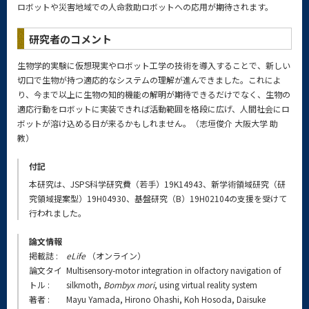
ロボットや災害地域での人命救助ロボットへの応用が期待されます。
研究者のコメント
生物学的実験に仮想現実やロボット工学の技術を導入することで、新しい
切口で生物が持つ適応的なシステムの理解が進んできました。これによ
り、今まで以上に生物の知的機能の解明が期待できるだけでなく、生物の
適応行動をロボットに実装できれば活動範囲を格段に広げ、人間社会にロ
ボットが溶け込める日が来るかもしれません。（志垣俊介 大阪大学 助
教）
付記
本研究は、JSPS科学研究費（若手）19K14943、新学術領域研究（研
究領域提案型）19H04930、基盤研究（B）19H02104の支援を受けて
行われました。
論文情報
掲載誌 :
eLife
（オンライン）
論文タイ
Multisensory-motor integration in olfactory navigation of
トル :
silkmoth,
Bombyx mori
, using virtual reality system
著者 :
Mayu Yamada, Hirono Ohashi, Koh Hosoda, Daisuke