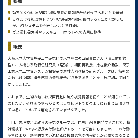
要点
効率的な匂い源探索に複数感覚の情報統合が必要であることを発見
これまで複雑環境下での匂い源探索行動を観察する方法がなかった
が、VRシステムを開発したことで可能に
ガス漏れ探索機やレスキューロボットへの応用に期待
概要
大阪大学大学院基礎工学研究科の大学院生の山田真由さん（博士前期課
程）、大橋ひろ乃特任研究員（常勤）、細田耕教授、志垣俊介助教、東京
工業大学工学院システム制御系の倉林大輔教授の研究グループは、効率的
な匂い源探索に複数感覚の情報統合が必要であることを世界で初めて明ら
かにしました。
これまで、生物の匂い源探索行動に風や視覚情報を使うことが知られてい
ましたが、それらの情報がどのような状況下でどのように行動に反映され
ているかについては解明されていませんでした。
今回、志垣俊介助教らの研究グループは、昆虫用VRを開発することで、複
雑環境下での匂い源探索行動を解析することを可能にしました。この行動
解析により、効率的な匂い源探索に複数感覚の情報統合が必要であること