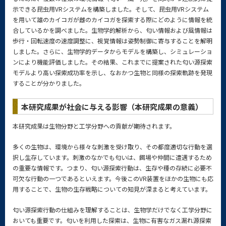
示できる昆虫用VRシステムを構築しました。そして、昆虫用VRシステム
を用いて雄のカイコガが雌のカイコガを探索する際にどのように情報を統
合しているかを調べました。生物学的解析から、匂い情報および風情報は
歩行・回転速度の速度調整に、視覚情報は姿勢制御に寄与することを解明
しました。さらに、生物学的データからモデルを構築し、シミュレーショ
ンにより機能評価しました。その結果、これまでに提案された匂い源探索
モデルより高い探索成功率を示し、なおかつ生物と同様の探索軌跡を発現
することが分かりました。
本研究成果が社会に与える影響（本研究成果の意義）
本研究成果は生物分野と工学分野への貢献が期待されます。
多くの生物は、環境から様々な刺激を受け取り、その都度適切な行動を選
択し生存しています。刺激のなかでも匂いは、餌場や仲間に遭遇するため
の重要な情報です。つまり、匂い源探索行動は、生存や種の存続に必要不
可欠な行動の一つであるといえます。今後このVR装置をほかの生物にも応
用することで、生物の生存戦略についての知見が深まると考えています。
匂い源探索行動の仕組みを理解することは、生物学だけでなく工学分野に
おいても重要です。匂いを利用した探索は、生物に有害なガス漏れ源探索