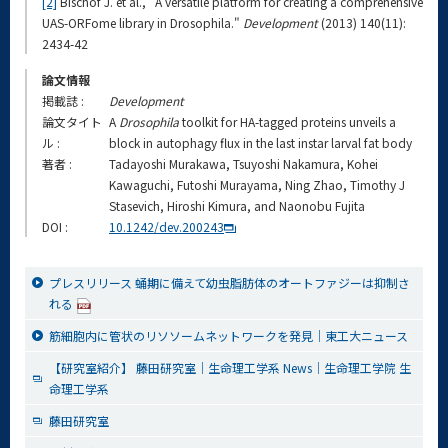
[2]
Bischof J. et al., "A versatile platform for creating a comprehensive
UAS-ORFome library in Drosophila."
Development
(2013) 140(11):
2434-42
論文情報
掲載誌 :
Development
論文タイト
A
Drosophila
toolkit for HA-tagged proteins unveils a
ル :
block in autophagy flux in the last instar larval fat body
著者 :
Tadayoshi Murakawa, Tsuyoshi Nakamura, Kohei
Kawaguchi, Futoshi Murayama, Ning Zhao, Timothy J
Stasevich, Hiroshi Kimura, and Naonobu Fujita
DOI :
10.1242/dev.200243
プレスリリース 蛹期に備えて幼虫脂肪体のオートファジーは抑制さ
れる
筋細胞内に管状のリソソームネットワークを発見｜東工大ニュース
【研究室紹介】 藤田研究室｜生命理工学系 News｜生命理工学院 生
命理工学系
藤田研究室