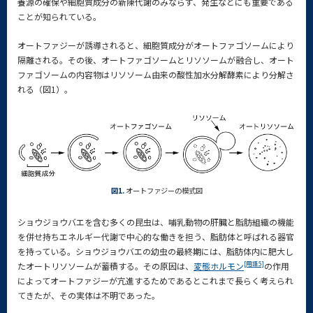
養源の確保や細胞質成分の新陳代謝のみならず、発生などにも重要である
ことが知られている。
オートファジーが誘導されると、細胞質成分がオートファゴソームにより
隔離される。その後、オートファゴソームとリソソームが融合し、オート
ファゴソームの内容物はリソソーム由来の酸性加水分解酵素により分解さ
れる（図1）。
図1.
オートファジーの模式図
ショウジョウバエを含む多くの昆虫は、哺乳動物の肝臓と脂肪組織の機能
を併せ持ちエネルギー代謝で中心的な働きを担う、脂肪体と呼ばれる器官
を持っている。ショウジョウバエの幼虫の最終期には、脂肪体内に肥大し
[用語5]
たオートリソソームが蓄積する。その原因は、
変態ホルモン
の作用
によってオートファジーが亢進するためであるとこれまで長らく考えられ
てきたが、その実体は不明であった。