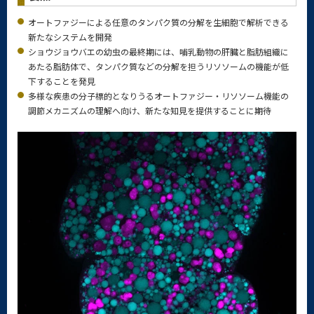
オートファジーによる任意のタンパク質の分解を生細胞で解析できる
新たなシステムを開発
ショウジョウバエの幼虫の最終期には、哺乳動物の肝臓と脂肪組織に
あたる脂肪体で、タンパク質などの分解を担うリソソームの機能が低
下することを発見
多様な疾患の分子標的となりうるオートファジー・リソソーム機能の
調節メカニズムの理解へ向け、新たな知見を提供することに期待