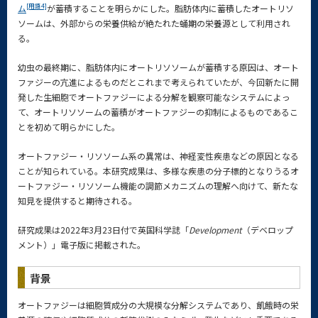
[用語4]
ム
が蓄積することを明らかにした。脂肪体内に蓄積したオートリソ
ソームは、外部からの栄養供給が絶たれた蛹期の栄養源として利用され
る。
幼虫の最終期に、脂肪体内にオートリソソームが蓄積する原因は、オート
ファジーの亢進によるものだとこれまで考えられていたが、今回新たに開
発した生細胞でオートファジーによる分解を観察可能なシステムによっ
て、オートリソソームの蓄積がオートファジーの抑制によるものであるこ
とを初めて明らかにした。
オートファジー・リソソーム系の異常は、神経変性疾患などの原因となる
ことが知られている。本研究成果は、多様な疾患の分子標的となりうるオ
ートファジー・リソソーム機能の調節メカニズムの理解へ向けて、新たな
知見を提供すると期待される。
研究成果は2022年3月23日付で英国科学誌「
Development
（デベロップ
メント）」電子版に掲載された。
背景
オートファジーは細胞質成分の大規模な分解システムであり、飢餓時の栄