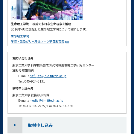
生命理工学院 ―複雑で多様な生命現象を解明―
2016年4月に発足した生命理工学院について紹介します。
生命理工学院
学院・系及びリベラルアーツ研究教育院
お問い合わせ先
東京工業大学 科学技術創成研究院 細胞制御工学研究センター
准教授 藤田尚信
E-mail :
nafujita@bio.titech.ac.jp
Tel : 045-924-5131
取材申し込み先
東京工業大学 総務部 広報課
E-mail :
media@jim.titech.ac.jp
Tel : 03-5734-2975 / Fax : 03-5734-3661
取材申し込み