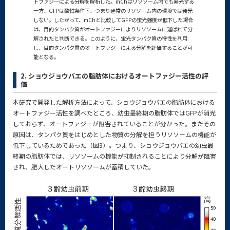
トファジーによる分解を解析した。mChはリソソーム内でも発光する
一方、GFPは酸性条件下、つまり通常のリソソーム内の環境では発光
しない。したがって、mChと比較してGFPの蛍光強度が低下した場合
は、目的タンパク質がオートファジーによりリソソームに運ばれて分
解されたと判断できる。このように、蛍光タンパク質の特性を利用
し、目的タンパク質のオートファジーによる分解を評価することが可
能となる。
2. ショウジョウバエの脂肪体におけるオートファジー活性の評
価
本研究で開発した解析方法によって、ショウジョウバエの脂肪体における
オートファジー活性を調べたところ、幼虫最終期の脂肪体ではGFPが消光
しておらず、オートファジーが阻害されていることが分かった。またその
原因は、タンパク質をはじめとした物質の分解を担うリソソームの機能が
低下しているためであった（図3）。つまり、ショウジョウバエの幼虫最
終期の脂肪体では、リソソームの機能が抑制されることにより分解が阻害
され、肥大したオートリソソームが蓄積していた。