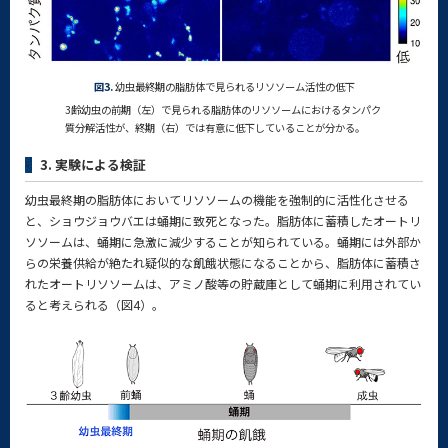
図3.
幼虫最終期の脂肪体で見られるリソソーム活性の低下
3齢幼虫の前期（左）で見られる脂肪体のリソソームにおけるタンパク
質分解活性が、終期（右）では有意に低下していることが分かる。
3. 実験による検証
幼虫最終期の脂肪体においてリソソームの機能を強制的に活性化させる
と、ショウジョウバエは蛹期に致死となった。脂肪体に蓄積したオートリ
ソソームは、蛹期に急激に減少することが知られている。蛹期には外部か
らの栄養供給が絶たれ疑似的な飢餓状態になることから、脂肪体に蓄積さ
れたオートリソソームは、アミノ酸等の貯蔵庫として蛹期に利用されてい
ると考えられる（図4）。