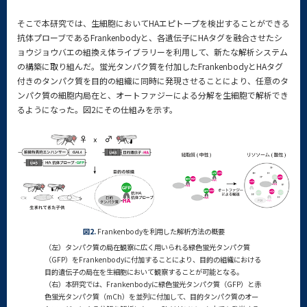
そこで本研究では、生細胞においてHAエピトープを検出することができる
抗体プローブであるFrankenbodyと、各遺伝子にHAタグを融合させたシ
ョウジョウバエの組換え体ライブラリーを利用して、新たな解析システム
の構築に取り組んだ。蛍光タンパク質を付加したFrankenbodyとHAタグ
付きのタンパク質を目的の組織に同時に発現させることにより、任意のタ
ンパク質の細胞内局在と、オートファジーによる分解を生細胞で解析でき
るようになった。図2にその仕組みを示す。
図2.
Frankenbodyを利用した解析方法の概要
（左）タンパク質の局在観察に広く用いられる緑色蛍光タンパク質
（GFP）をFrankenbodyに付加することにより、目的の組織における
目的遺伝子の局在を生細胞において観察することが可能となる。
（右）本研究では、Frankenbodyに緑色蛍光タンパク質（GFP）と赤
色蛍光タンパク質（mCh）を並列に付加して、目的タンパク質のオー