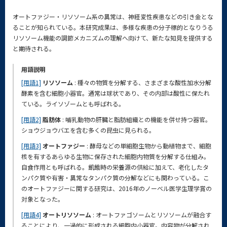
オートファジー・リソソーム系の異常は、神経変性疾患などの引き金とな
ることが知られている。本研究成果は、多様な疾患の分子標的となりうる
リソソーム機能の調節メカニズムの理解へ向けて、新たな知見を提供する
と期待される。
用語説明
[用語1]
リソソーム
: 種々の物質を分解する、さまざまな酸性加水分解
酵素を含む細胞小器官。通常は球状であり、その内部は酸性に保たれ
ている。ライソゾームとも呼ばれる。
[用語2]
脂肪体
: 哺乳動物の肝臓と脂肪組織との機能を併せ持つ器官。
ショウジョウバエを含む多くの昆虫に見られる。
[用語3]
オートファジー
: 酵母などの単細胞生物から動植物まで、細胞
核を有するあらゆる生物に保存された細胞内物質を分解する仕組み。
自食作用とも呼ばれる。飢餓時の栄養源の供給に加えて、老化したタ
ンパク質や有害・異常なタンパク質の分解などにも関わっている。こ
のオートファジーに関する研究は、2016年のノーベル医学生理学賞の
対象となった。
[用語4]
オートリソソーム
: オートファゴソームとリソソームが融合す
ることにより、一過的に形成される細胞内小器官。内容物が分解され