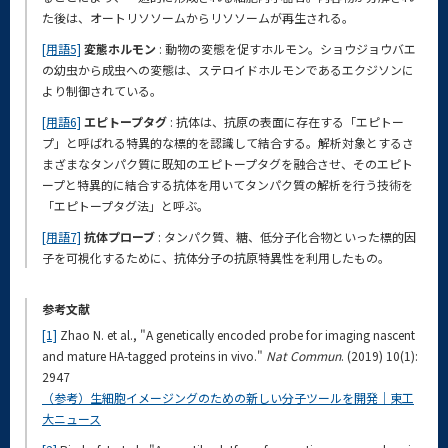
た後は、オートリソソームからリソソームが再生される。
[用語5]
変態ホルモン
: 動物の変態を促すホルモン。ショウジョウバエ
の幼虫から成虫への変態は、ステロイドホルモンであるエクジソンに
より制御されている。
[用語6]
エピトープタグ
: 抗体は、抗原の表面に存在する「エピトー
プ」と呼ばれる特異的な標的を認識して結合する。解析対象とするさ
まざまなタンパク質に既知のエピトープタグを融合させ、そのエピト
ープと特異的に結合する抗体を用いてタンパク質の解析を行う技術を
「エピトープタグ法」と呼ぶ。
[用語7]
抗体プローブ
: タンパク質、糖、低分子化合物といった標的因
子を可視化するために、抗体分子の抗原特異性を利用したもの。
参考文献
[1]
Zhao N. et al., "A genetically encoded probe for imaging nascent
and mature HA-tagged proteins in vivo."
Nat Commun
. (2019) 10(1):
2947
（参考）生細胞イメージングのための新しい分子ツールを開発｜東工
大ニュース