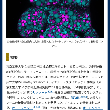
幼虫最終期の脂肪体内に見られる肥大したオートリソソーム（マゼンタ）と脂肪滴（シ
アン）
概要
東京工業大学 生命理工学院 生命理工学系の村川直柔大学院生（科学技術
創成研究院リサーチフェロー）、科学技術創成研究院 細胞制御工学研究
センターの藤田尚信准教授らは、同研究センターの木村宏教授、コロラド
州立大学のTimothy Stasevich（ティモシー・スタセビッチ）准教授（東
京工業大学 科学技術創成研究院WRHI特任准教授）との共同研究により、
[用語1]
任意のタンパク質の
リソソーム
分解を生細胞で観察する新システム
[用語2]
を開発し、ショウジョウバエの幼虫の最終期に、
脂肪体
にあるリソ
ソームの機能が抑制されることを発見した。さらに、この機能抑制の結
[用語3]
果、
オートファジー
（図1）が阻害され、脂肪体内に
オートリソソー