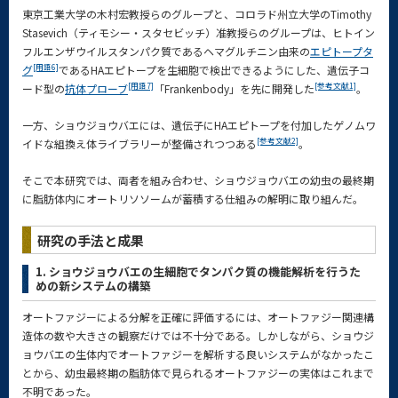
東京工業大学の木村宏教授らのグループと、コロラド州立大学のTimothy
Stasevich（ティモシー・スタセビッチ）准教授らのグループは、ヒトイン
フルエンザウイルスタンパク質であるヘマグルチニン由来の
エピトープタ
[用語6]
グ
であるHAエピトープを生細胞で検出できるようにした、遺伝子コ
[用語7]
[参考文献1]
ード型の
抗体プローブ
「Frankenbody」を先に開発した
。
一方、ショウジョウバエには、遺伝子にHAエピトープを付加したゲノムワ
[参考文献2]
イドな組換え体ライブラリーが整備されつつある
。
そこで本研究では、両者を組み合わせ、ショウジョウバエの幼虫の最終期
に脂肪体内にオートリソソームが蓄積する仕組みの解明に取り組んだ。
研究の手法と成果
1. ショウジョウバエの生細胞でタンパク質の機能解析を行うた
めの新システムの構築
オートファジーによる分解を正確に評価するには、オートファジー関連構
造体の数や大きさの観察だけでは不十分である。しかしながら、ショウジ
ョウバエの生体内でオートファジーを解析する良いシステムがなかったこ
とから、幼虫最終期の脂肪体で見られるオートファジーの実体はこれまで
不明であった。