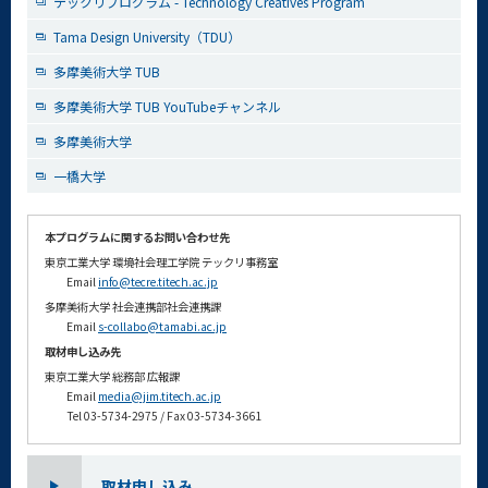
テックリプログラム - Technology Creatives Program
Tama Design University（TDU）
多摩美術⼤学 TUB
多摩美術大学 TUB YouTubeチャンネル
多摩美術⼤学
一橋大学
本プログラムに関するお問い合わせ先
東京工業大学 環境社会理工学院 テックリ事務室
Email
info@tecre.titech.ac.jp
多摩美術大学 社会連携部社会連携課
Email
s-collabo@tamabi.ac.jp
取材申し込み先
東京工業大学 総務部 広報課
Email
media@jim.titech.ac.jp
Tel 03-5734-2975 / Fax 03-5734-3661
取材申し込み