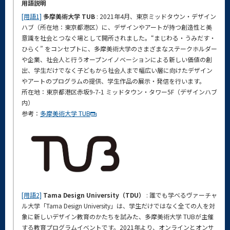
用語説明
[用語1]
多摩美術⼤学 TUB
: 2021年4⽉、東京ミッドタウン・デザイン
ハブ（所在地：東京都港区）に、デザインやアートが持つ創造性と美
意識を社会とつなぐ場として開所されました。“まじわる・うみだす・
ひらく” をコンセプトに、多摩美術⼤学のさまざまなステークホルダー
や企業、社会⼈と⾏うオープンイノベーションによる新しい価値の創
出、学⽣だけでなく⼦どもから社会⼈まで幅広い層に向けたデザイン
やアートのプログラムの提供、学⽣作品の展⽰・発信を⾏います。
所在地：東京都港区赤坂9-7-1 ミッドタウン・タワー5F（デザインハブ
内）
参考：
多摩美術大学 TUB
[用語2]
Tama Design University（TDU）
: 誰でも学べるヴァーチャ
ル大学「Tama Design University」は、学生だけではなく全ての人を対
象に新しいデザイン教育のかたちを試みた、多摩美術大学 TUBが主催
する教育プログラムイベントです。2021年より、オンラインとオンサ