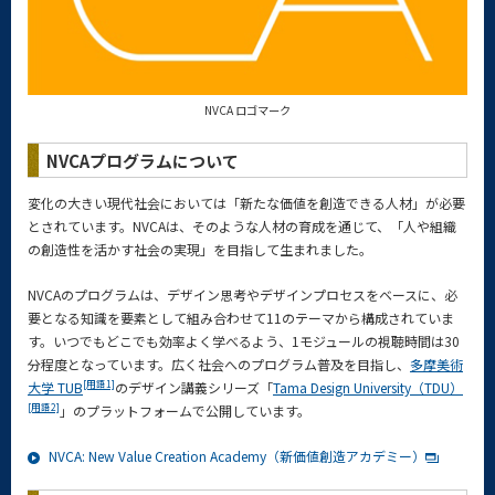
NVCA ロゴマーク
NVCAプログラムについて
変化の大きい現代社会においては「新たな価値を創造できる人材」が必要
とされています。NVCAは、そのような人材の育成を通じて、「人や組織
の創造性を活かす社会の実現」を目指して生まれました。
NVCAのプログラムは、デザイン思考やデザインプロセスをベースに、必
要となる知識を要素として組み合わせて11のテーマから構成されていま
す。いつでもどこでも効率よく学べるよう、1モジュールの視聴時間は30
分程度となっています。広く社会へのプログラム普及を目指し、
多摩美術
[用語1]
⼤学 TUB
のデザイン講義シリーズ「
Tama Design University（TDU）
[用語2]
」のプラットフォームで公開しています。
NVCA: New Value Creation Academy（新価値創造アカデミー）