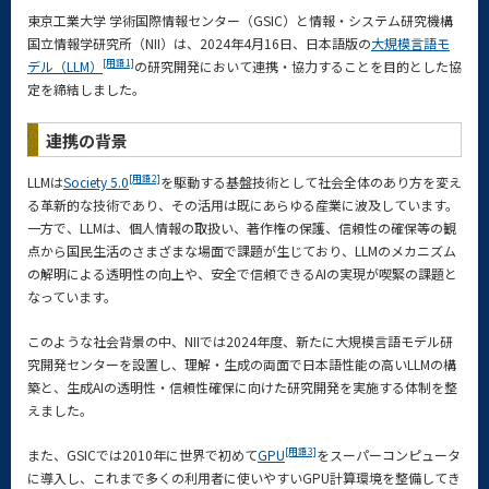
東京工業大学 学術国際情報センター（GSIC）と情報・システム研究機構
国立情報学研究所（NII）は、2024年4月16日、日本語版の
大規模言語モ
[用語1]
デル（LLM）
の研究開発において連携・協力することを目的とした協
定を締結しました。
連携の背景
[用語2]
LLMは
Society 5.0
を駆動する基盤技術として社会全体のあり方を変え
る革新的な技術であり、その活用は既にあらゆる産業に波及しています。
一方で、LLMは、個人情報の取扱い、著作権の保護、信頼性の確保等の観
点から国民生活のさまざまな場面で課題が生じており、LLMのメカニズム
の解明による透明性の向上や、安全で信頼できるAIの実現が喫緊の課題と
なっています。
このような社会背景の中、NIIでは2024年度、新たに大規模言語モデル研
究開発センターを設置し、理解・生成の両面で日本語性能の高いLLMの構
築と、生成AIの透明性・信頼性確保に向けた研究開発を実施する体制を整
えました。
[用語3]
また、GSICでは2010年に世界で初めて
GPU
をスーパーコンピュータ
に導入し、これまで多くの利用者に使いやすいGPU計算環境を整備してき