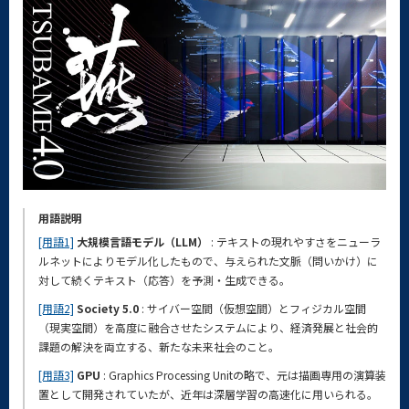
用語説明
[用語1]
大規模言語モデル（LLM）
: テキストの現れやすさをニューラ
ルネットによりモデル化したもので、与えられた文脈（問いかけ）に
対して続くテキスト（応答）を予測・生成できる。
[用語2]
Society 5.0
: サイバー空間（仮想空間）とフィジカル空間
（現実空間）を高度に融合させたシステムにより、経済発展と社会的
課題の解決を両立する、新たな未来社会のこと。
[用語3]
GPU
: Graphics Processing Unitの略で、元は描画専用の演算装
置として開発されていたが、近年は深層学習の高速化に用いられる。