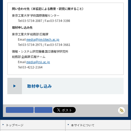
問い合わせ先（本協定による教育・研究に関すること）
東京工業大学 学術国際情報センター
Tel 03-5734-2087 / Fax 03-5734-3198
取材申し込み先
東京工業大学 総務部 広報課
Email
media@jim.titech.ac.jp
Tel 03-5734-2975 / Fax 03-5734-3661
情報・システム研究機構 国⽴情報学研究所
総務部 企画課 広報チーム
Email
media@nii.ac.jp
Tel 03-4212-2164
取材申し込み
トップページ
本サイトについて