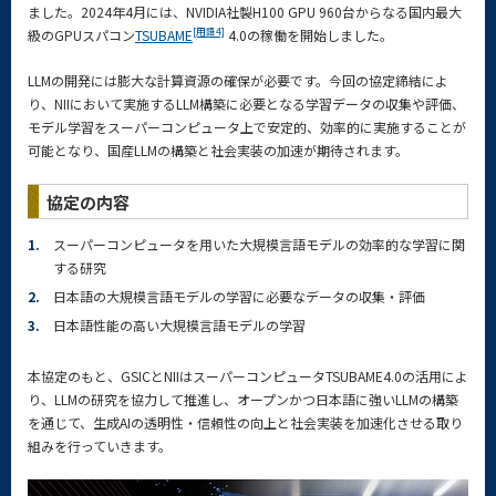
ました。2024年4月には、NVIDIA社製H100 GPU 960台からなる国内最大
[用語4]
級のGPUスパコン
TSUBAME
4.0の稼働を開始しました。
LLMの開発には膨大な計算資源の確保が必要です。今回の協定締結によ
り、NIIにおいて実施するLLM構築に必要となる学習データの収集や評価、
モデル学習をスーパーコンピュータ上で安定的、効率的に実施することが
可能となり、国産LLMの構築と社会実装の加速が期待されます。
協定の内容
1.
スーパーコンピュータを用いた大規模言語モデルの効率的な学習に関
する研究
2.
日本語の大規模言語モデルの学習に必要なデータの収集・評価
3.
日本語性能の高い大規模言語モデルの学習
本協定のもと、GSICとNIIはスーパーコンピュータTSUBAME4.0の活用によ
り、LLMの研究を協力して推進し、オープンかつ日本語に強いLLMの構築
を通じて、生成AIの透明性・信頼性の向上と社会実装を加速化させる取り
組みを行っていきます。