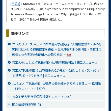
[用語4]
TSUBAME
: 東工大のスーパーコンピュータシリーズに代々つ
けられている名称。元はTokyo-tech Supercomputer and UBiquitously
Accessible Mass-storage Environmentの略。最新版はTSUBAME 4.0で
あり、2024年4月から稼働を開始した。
関連リンク
プレスリリース 東工大と国立情報学研究所が大規模言語モデルの研
究開発における連携協定を締結 —⽣成AIモデルの透明性・信頼性の
確保と社会実装の加速化への取り組み —
東工大のスパコンTSUBAME4.0が来春稼働開始｜東工大ニュース
東工大TSUBAME3.0と産総研AAICが省エネ性能スパコンランキング
で世界1位・3位を獲得 | 東工大ニュース
スパコン「TSUBAME」が世界の最前線を走り続ける理由 — 松岡聡
｜研究ストーリー｜研究
東京工業大学 学術国際情報センター（GSIC）
国立情報学研究所（NII）