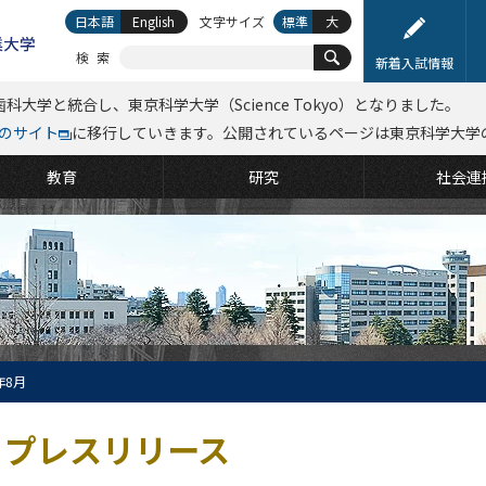
日本語
English
文字サイズ
標準
大
検索
新着入試情報
科大学と統合し、東京科学大学（Science Tokyo）となりました。
kyoのサイト
に移行していきます。公開されているページは東京科学大学
教育
研究
社会連
年8月
プレスリリース