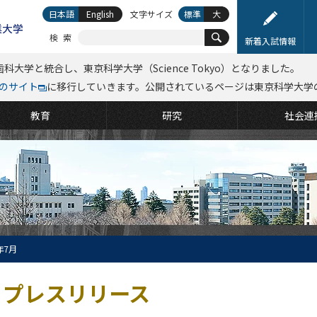
日本語
English
文字サイズ
標準
大
検索
新着入試情報
科大学と統合し、東京科学大学（Science Tokyo）となりました。
kyoのサイト
に移行していきます。公開されているページは東京科学大学
教育
研究
社会連
年7月
プレスリリース