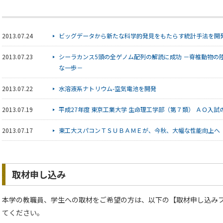
2013.07.24
ビッグデータから新たな科学的発見をもたらす統計手法を開
2013.07.23
シーラカンス5頭の全ゲノム配列の解読に成功 －脊椎動物の
な一歩－
2013.07.22
水溶液系ナトリウム-空気電池を開発
2013.07.19
平成27年度 東京工業大学 生命理工学部（第７類） ＡＯ入
2013.07.17
東工大スパコンＴＳＵＢＡＭＥが、今秋、大幅な性能向上へ
取材申し込み
本学の教職員、学生への取材をご希望の方は、以下の【取材申し込み
てください。