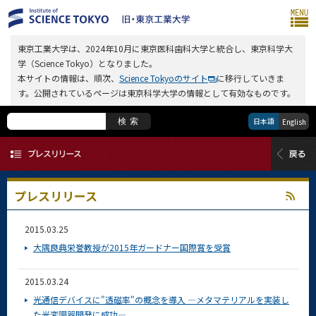
東京工業大学は、2024年10月に東京医科歯科大学と統合し、東京科学大
学（Science Tokyo）となりました。
本サイトの情報は、順次、
Science Tokyoのサイト
に移行していきま
す。公開されているページは東京科学大学の情報として有効なものです。
日本語
検索
English
プレスリリース
2015.03.25
大隅良典栄誉教授が2015年ガードナー国際賞を受賞
2015.03.24
光通信デバイスに"透磁率"の概念を導入 ―メタマテリアルを実装し
た光変調器開発に成功―