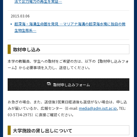
法で出力電力の再生を実証―
2015.03.06
超深海・海溝生命圏を発見 ―マリアナ海溝の超深海水塊に独自の微
生物生態系―
取材申し込み
本学の教職員、学生への取材をご希望の方は、以下の【取材申し込みフォ
ーム】から必要事項を入力し、送信してください。
取材申し込みフォーム
お急ぎの場合、また、送信後3営業日経過後も返信がない場合は、申し込
みが届いているか、広報センター（E-mail:
media@adm.isct.ac.jp
, TEL:
03-5734-2975）に直接ご確認ください。
大学施設の貸し出しについて