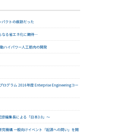
ンパクトの痕跡だった
らなる省エネ化に期待―
駆動ハイパワー人工筋肉の開発
16年度 Enterprise Engineeringコー
木紀彦編集長による「日本3.0」～
研究機構 一般向けイベント「起源への問い」を開