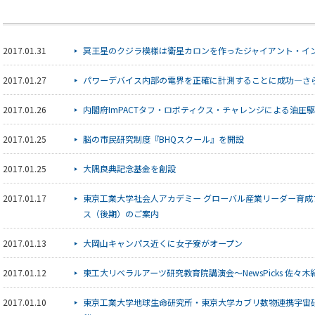
2017.01.31
冥王星のクジラ模様は衛星カロンを作ったジャイアント・イ
2017.01.27
パワーデバイス内部の電界を正確に計測することに成功―さ
2017.01.26
内閣府ImPACTタフ・ロボティクス・チャレンジによる油圧
2017.01.25
脳の市民研究制度『BHQスクール』を開設
2017.01.25
大隅良典記念基金を創設
2017.01.17
東京工業大学社会人アカデミー グローバル産業リーダー育成プログラム 20
ス（後期）のご案内
2017.01.13
大岡山キャンパス近くに女子寮がオープン
2017.01.12
東工大リベラルアーツ研究教育院講演会～NewsPicks 佐々
2017.01.10
東京工業大学地球生命研究所・東京大学カブリ数物連携宇宙