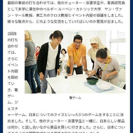
最初の事前の打ち合わせでは、他のチューター・派遣学生や、客員研究員
として本学に滞在中のベルギー ルーベン・カトリック大学 ヤン・ヴァ
ン・マール教授、東工大のクロス教授とイベント内容の協議をしました。
様々な視点から、どのような交流をしていけばいいのか意見が出ました。
2回目
の打ち
合わせ
では、
さらに
イベン
ト内容
を固め
てい
き、箸
ゲー
箸ゲーム
ム、ジ
ェスチ
ャーゲーム、日本についてのクイズといった3つのゲームをすることに決
めました。そして、他のチューター・派遣学生と一緒に、日本らしい景品
は何か、と話し合いながら景品を買いに行きました。さらに、日本につい