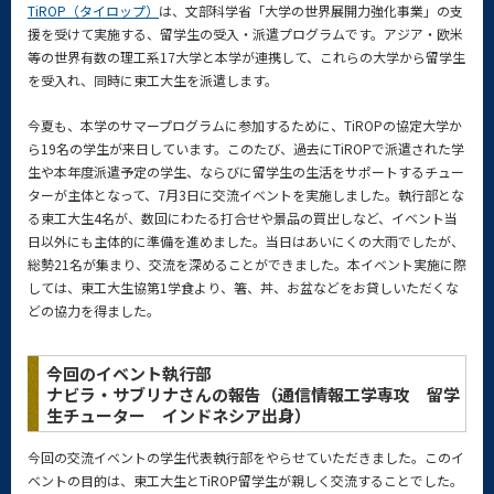
TiROP（タイロップ）
は、文部科学省「大学の世界展開力強化事業」の支
援を受けて実施する、留学生の受入・派遣プログラムです。アジア・欧米
等の世界有数の理工系17大学と本学が連携して、これらの大学から留学生
を受入れ、同時に東工大生を派遣します。
今夏も、本学のサマープログラムに参加するために、TiROPの協定大学か
ら19名の学生が来日しています。このたび、過去にTiROPで派遣された学
生や本年度派遣予定の学生、ならびに留学生の生活をサポートするチュー
ターが主体となって、7月3日に交流イベントを実施しました。執行部とな
る東工大生4名が、数回にわたる打合せや景品の買出しなど、イベント当
日以外にも主体的に準備を進めました。当日はあいにくの大雨でしたが、
総勢21名が集まり、交流を深めることができました。本イベント実施に際
しては、東工大生協第1学食より、箸、丼、お盆などをお貸しいただくな
どの協力を得ました。
今回のイベント執行部
ナビラ・サブリナさんの報告（通信情報工学専攻 留学
生チューター インドネシア出身）
今回の交流イベントの学生代表執行部をやらせていただきました。このイ
ベントの目的は、東工大生とTiROP留学生が親しく交流することでした。