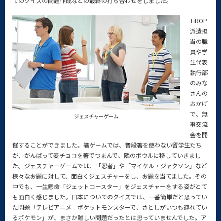
てのクイズの問題作成などの最終の打ち合わせをしました。
TiROP
派遣担
当の職
員や学
生代表
執行部
のみな
さんの
おかげ
で、無
ジェスチャーゲーム
事交流
会を開
催することができました。箸ゲームでは、普段箸を使わない留学生たち
が、がんばって麦チョコを箸でつまんで、隣のボウルに移していきまし
た。ジェスチャーゲームでは、「忍者」や「マイケル・ジャクソン」など
様々なお題に対して、面白くジェスチャーをし、お題を当てました。その
中でも、一生懸命「ジェットコースター」をジェスチャーをする姿がとて
も面白く感じました。日本についてのクイズでは、一番簡単だと思ってい
た問題「テレビアニメ ポケットモンスターで、さとしがいつも連れてい
るポケモン」が、まさか難しい問題だったとは思っていませんでした。ア