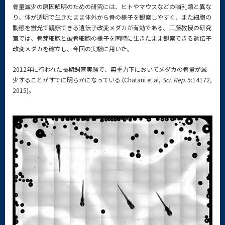
骨量減少の原因解明のための研究には、ヒトやマウスなどの哺乳類と異な
り、体が透明で生きたまま体外から骨の様子を観察しやすく、また細胞の
動態を蛍光で観察できる遺伝子改変メダカが有効である。工藤教授の研究
室では、骨芽細胞と破骨細胞の様子を同時に生きたまま観察できる遺伝子
改変メダカを確立し、今回の実験に用いた。
2012年に行われた長期飼育実験で、無重力下においてメダカの骨量が減
少することがすでに明らかになっている (Chatani et al,
Sci. Rep.
5:14172,
2015)。