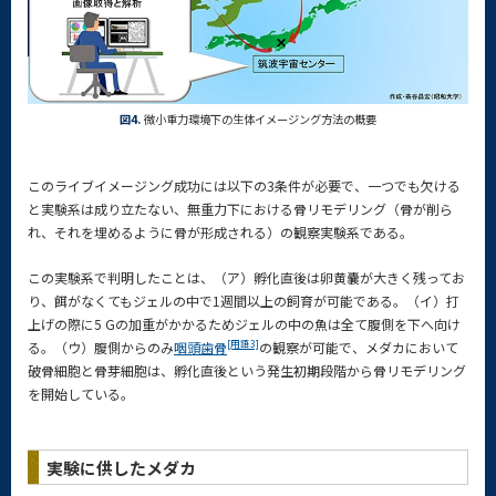
図4.
微小重力環境下の生体イメージング方法の概要
このライブイメージング成功には以下の3条件が必要で、一つでも欠ける
と実験系は成り立たない、無重力下における骨リモデリング（骨が削ら
れ、それを埋めるように骨が形成される）の観察実験系である。
この実験系で判明したことは、（ア）孵化直後は卵黄嚢が大きく残ってお
り、餌がなくてもジェルの中で1週間以上の飼育が可能である。（イ）打
上げの際に5 Gの加重がかかるためジェルの中の魚は全て腹側を下へ向け
[用語3]
る。（ウ）腹側からのみ
咽頭歯骨
の観察が可能で、メダカにおいて
破骨細胞と骨芽細胞は、孵化直後という発生初期段階から骨リモデリング
を開始している。
実験に供したメダカ