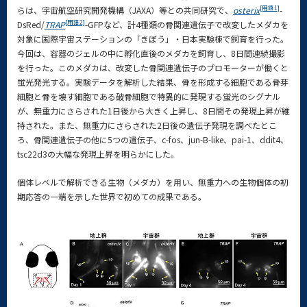
[用語1]
らは、宇宙航空研究開発機構（JAXA）等との共同研究で、
osterix
-
[用語2]
DsRed/
TRAP
-GFPなど、計4種類の骨関連遺伝子で改変したメダカを
対象に国際宇宙ステーションの「きぼう」・日本実験棟で飼育を行った。
今回は、容器のジェルの中に孵化直後のメダカを飼育し、8日間連続撮影
を行った。このメダカは、改変した骨関連遺伝子のプロモーターが働くと
蛍光発光する。実験データを解析した結果、骨を形成する細胞である骨芽
細胞と骨を壊す細胞である破骨細胞で特異的に発現する蛍光のシグナル
が、無重力にさらされた1日後から大きく上昇し、8日間その発現上昇が維
持された。また、無重力にさらされた2日後の遺伝子発現を調べたとこ
ろ、骨関連遺伝子の他に5つの遺伝子、c-fos、jun-B-like、pai-1、ddit4、
tsc22d3の大幅な発現上昇を明らかにした。
個体レベルで解析できる生物（メダカ）を用い、無重力への生物個体の初
期応答の一端を示した世界で初めての成果である。