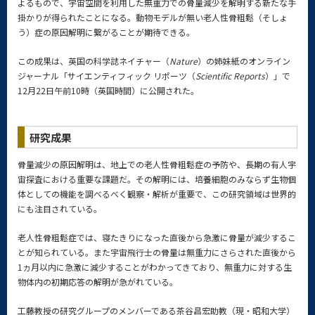
よるもので、宇宙空間を利用した無重力での骨量減少を解明する新たな手
掛かりが得られたことになる。動物モデルが無い老人性骨粗鬆（そしょ
う）症の原因解明に繋がることが期待できる。
この成果は、英国の科学誌ネイチャー（
Nature
）の姉妹紙のオンライン
ジャーナル「サイエンティフィック リポーツ（
Scientific Reports
）」で
12月22日午前10時（英国時間）に公開された。
研究成果
骨量減少の原因解明は、地上での老人性骨粗鬆症の予防や、長期の有人宇
宙探査における重要な課題だ。その解明には、培養細胞のみならず生物個
体としての機能を調べるべく観察・解析が重要で、この研究領域は世界的
にも注目されている。
老人性骨粗鬆症では、寝たきりになった直後から急激に骨量が減少するこ
とが知られている。また宇宙飛行士の骨量は無重力にさらされた直後から
1ヵ月以内に急激に減少することがわかってきており、無重力に対する生
物体内の初期応答の解明が急がれている。
工藤教授の研究グループのメンバーである茶谷昌宏助教（現・昭和大学）