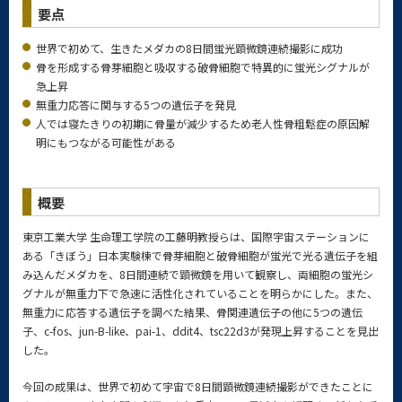
要点
世界で初めて、生きたメダカの8日間蛍光顕微鏡連続撮影に成功
骨を形成する骨芽細胞と吸収する破骨細胞で特異的に蛍光シグナルが
急上昇
無重力応答に関与する5つの遺伝子を発見
人では寝たきりの初期に骨量が減少するため老人性骨粗鬆症の原因解
明にもつながる可能性がある
概要
東京工業大学 生命理工学院の工藤明教授らは、国際宇宙ステーションに
ある「きぼう」日本実験棟で骨芽細胞と破骨細胞が蛍光で光る遺伝子を組
み込んだメダカを、8日間連続で顕微鏡を用いて観察し、両細胞の蛍光シ
グナルが無重力下で急速に活性化されていることを明らかにした。また、
無重力に応答する遺伝子を調べた結果、骨関連遺伝子の他に5つの遺伝
子、c-fos、jun-B-like、pai-1、ddit4、tsc22d3が発現上昇することを見出
した。
今回の成果は、世界で初めて宇宙で8日間顕微鏡連続撮影ができたことに