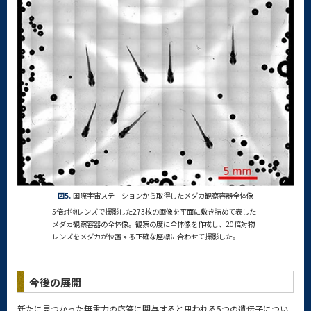
図5.
国際宇宙ステーションから取得したメダカ観察容器全体像
5倍対物レンズで撮影した273枚の画像を平面に敷き詰めて表した
メダカ観察容器の全体像。観察の度に全体像を作成し、20倍対物
レンズをメダカが位置する正確な座標に合わせて撮影した。
今後の展開
新たに見つかった無重力の応答に関与すると思われる5つの遺伝子につい