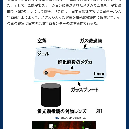
た。そして、国際宇宙ステーションに輸送されたメダカの画像を、宇宙空
間で下図3のようにして取得。「きぼう」日本実験棟内では若田光一JAXA
宇宙飛行士によって、メダカが入った容器が蛍光顕微鏡内に設置され、そ
の後の観察は日本の筑波宇宙センターの遠隔操作で行った。
図2.
宇宙短期の観察方法