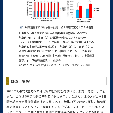
図1.
咽頭歯骨部における骨芽細胞と破骨細胞の蛍光シグナル増加
A. 腹側から見た頭部における咽頭歯骨部（破線枠）の模式図 B-C.
地上群（B）と宇宙群（C）の咽頭歯骨部位における
osterix
-
DsRed（骨芽細胞マーカー）の発現 D. 観察1日目から8日目までの
地上群と宇宙群の蛍光強度比較 E-F. 地上群（E）と宇宙群（F）の
咽頭歯骨部位における
TRAP
-GFP（破骨細胞マーカー）の発現 G.
観察4日目と6日目の地上群と宇宙群の蛍光強度比較 up：上顎咽頭
歯部、lp：下顎咽頭歯部、c：擬鎖骨
Chatani et al,
Sci. Rep.
6:39545, 2016より一部変更して掲載
軌道上実験
2014年2月に無重力への骨代謝の初期応答を調べる実験を「きぼう」で行
った。これは4種類の遺伝子改変メダカを用い、生きたままのメダカを8日
間連続で蛍光顕微鏡観察する実験である。無重力下での骨芽細胞、破骨細
胞の動態をリアルタイムで観察した。研究グループは、地上で下図2のよ
うにしてジェルの中に生きた状態で孵化直後の遺伝子改変メダカを飼育し