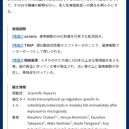
て、その分子機構の解明を行い、老人性骨粗鬆症への関与を明らかにす
る。
用語説明
[用語1]
osterix
: 骨芽細胞の分化制御を代表する転写因子。
[用語2]
TRAP
: 酒石酸抵抗性酸ホスファターゼのことで、破骨細胞マ
ーカーの一つとして用いられる。
[用語3]
咽頭歯骨
: メダカののどの奥に500本以上ある咽頭歯を支える
骨。歯の再生に伴ってこの骨が再生され、古い骨の上に破骨細胞が存
在し、骨吸収を行っている。
論文情報
掲載誌 :
Scientific Reports
論文タイ
Acute transcriptional up-regulation specific to
トル :
osteoblasts/osteoclasts in medaka fish immediately after
exposure to microgravity
1,+
1
著者 :
Masahiro Chatani
, Hiroya Morimoto
, Kazuhiro
1
1
2
Takeyama
, Akiko Mantoku
, Naoki Tanigawa
, Koji
2
3
3