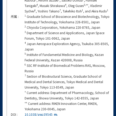
Kubota
, Hiromi Suzuki
, Satoko Uchida
, Fumiaki
4
4
5,++
Tanigaki
, Masaki Shirakawa
, Oleg Gusev
, Vladimir
6
7
1
1
Sychev
, Yoshiro Takano
, Takehiko Itoh
, and Akira Kudo
1
所属 :
Graduate School of Bioscience and Biotechnology, Tokyo
Institute of Technology, Yokohama 226-8501, Japan
2
Chiyoda Corporation, Yokohama 220-8765, Japan
3
Department of Science and Applications, Japan Space
Forum, Tokyo 101-0062, Japan
4
Japan Aerospace Exploration Agency, Tsukuba 305-8505,
Japan
5
Institute of Fundamental Medicine and Biology, Kazan
Federal University, Kazan 420008, Russia
6
SSC RF-Institute of Biomedical Problems RAS, Moscow,
Russia
7
Section of Biostructural Science, Graduate School of
Medical and Dental Sciences, Tokyo Medical and Dental
University, Tokyo 113-8549, Japan
+
Current address: Department of Pharmacology, School of
Dentistry, Showa University, Tokyo 142-8555, Japan
++
Current address: RIKEN Innovation Center, RIKEN,
Yokohama 230-0045, Japan
DOI :
10.1038/srep39545