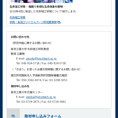
生命理工学院 ―複雑で多様な生命現象を解明―
2016年4月に発足した生命理工学院について紹介します。
生命理工学院
学院・系及びリベラルアーツ研究教育院
お問い合わせ先
（研究全般に関するお問い合わせ）
東京工業大学 生命理工学院 教授
教授 工藤明
E-mail :
akudo@bio.titech.ac.jp
Tel : 045-924-5718 / Fax : 045-924-5718
（「きぼう」を使った水棲生物実験に関するお問い合わせ）
国立研究開発法人 宇宙航空研究開発機構 広報部
Tel : 050-3362-4374 / Fax : 03-3258-5051
取材申し込み先
東京工業大学 広報センター
E-mail :
media@jim.titech.ac.jp
Tel : 03-5734-2975 / Fax : 03-5734-3661
取材申し込みフォーム