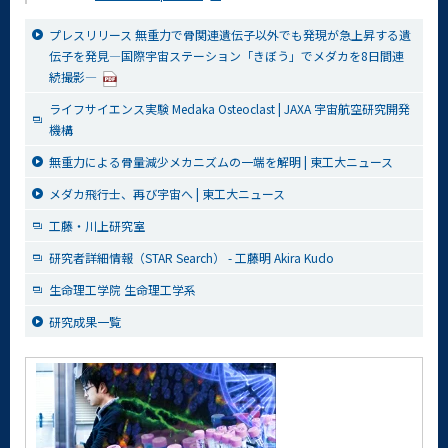
プレスリリース 無重力で骨関連遺伝子以外でも発現が急上昇する遺
伝子を発見―国際宇宙ステーション「きぼう」でメダカを8日間連
続撮影―
ライフサイエンス実験 Medaka Osteoclast | JAXA 宇宙航空研究開発
機構
無重力による骨量減少メカニズムの一端を解明 | 東工大ニュース
メダカ飛行士、再び宇宙へ | 東工大ニュース
工藤・川上研究室
研究者詳細情報（STAR Search） - 工藤明 Akira Kudo
生命理工学院 生命理工学系
研究成果一覧