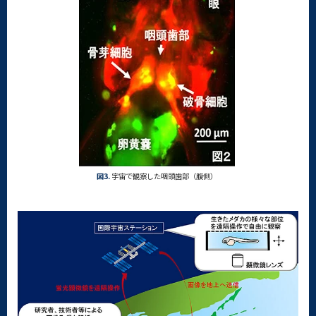
図3.
宇宙で観察した咽頭歯部（腹側）