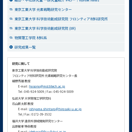
東京工業大学 元素戦略研究センター
東京工業大学 科学技術創成研究院 フロンティア材料研究所
東京工業大学 科学技術創成研究院 (IIR)
物質理工学院 材料系
研究成果一覧
研究に関して
東京工業大学 科学技術創成研究院
フロンティア材料研究所 元素戦略研究センター長
細野秀雄 教授
E-mail :
hosono@msl.titech.ac.jp
Tel : 045-924-5009 / Fax : 045-924-5009
弘前大学 大学院理工学研究科
石山新太郎 教授
E-mail :
ishiyama.shintaro@hirosaki-u.ac.jp
Tel / Fax : 0172-39-3532
福井大学 遠赤外領域開発研究センター
出原敏孝 特命教授
E-mail :
idehara@fir.u-fukui.ac.jp