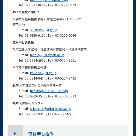
Tel : 0776-27-8657 / Fax : 0776-27-8770
JSTの事業に関して
科学技術振興機構 戦略研究推進部 ACCELグループ
寺下大地
E-mail :
suishinf@jst.go.jp
Tel : 03-6380-9130 / Fax : 03-3222-2066
取材申し込み先
東京工業大学 広報・社会連携本部 広報・地域連携部門
E-mail :
media@jim.titech.ac.jp
Tel : 03-5734-2975 / Fax : 03-5734-3661
科学技術振興機構 広報課
E-mail :
jstkoho@jst.go.jp
Tel : 03-5214-8404 / Fax : 03-5214-8432
弘前大学 理工学研究科総務グループ
E-mail :
jm3505@hirosaki-u.ac.jp
Tel : 0172-39-3503 / Fax : 0172-39-3513
福井大学 広報センター
E-mail :
sskoho-k@ad.u-fukui.ac.jp
Tel : 0776-27-9850 / Fax:0776-27-8518
取材申し込み