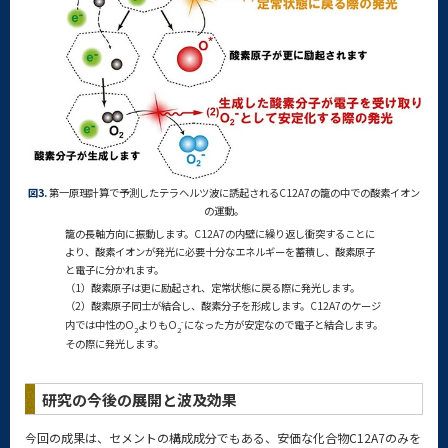
図3.
第一原理計算で予測したテラヘルツ波に誘起されるC12A7の籠の中での酸素イオン
の運動。
籠の長軸方向に振動します。C12A7の内壁に繰り返し衝突することに
より、酸素イオンが発光に必要十分なエネルギーを蓄積し、酸素原子
と電子に分かれます。
（1）酸素原子は更に励起され、定常状態に戻る際に発光します。
（2）酸素原子同士が結合し、酸素分子を形成します。C12A7のケージ
-
内では中性のO
よりもO
になった方が安定なので電子と結合します。
2
2
その際に発光します。
研究の今後の展開と波及効果
今回の成果は、セメントの構成成分でもある、安価な化合物C12A7のみを