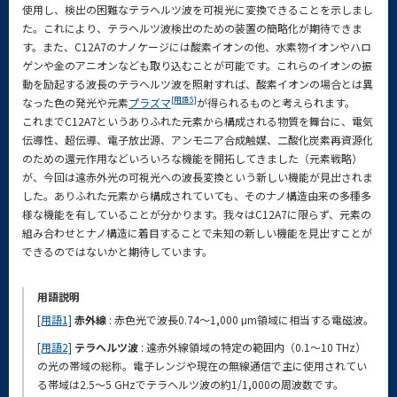
使用し、検出の困難なテラヘルツ波を可視光に変換できることを示しまし
た。これにより、テラヘルツ波検出のための装置の簡略化が期待できま
す。また、C12A7のナノケージには酸素イオンの他、水素物イオンやハロ
ゲンや金のアニオンなども取り込むことが可能です。これらのイオンの振
動を励起する波長のテラヘルツ波を照射すれば、酸素イオンの場合とは異
[用語5]
なった色の発光や元素
プラズマ
が得られるものと考えられます。
これまでC12A7というありふれた元素から構成される物質を舞台に、電気
伝導性、超伝導、電子放出源、アンモニア合成触媒、二酸化炭素再資源化
のための還元作用などいろいろな機能を開拓してきました（元素戦略）
が、今回は遠赤外光の可視光への波長変換という新しい機能が見出されま
した。ありふれた元素から構成されていても、そのナノ構造由来の多種多
様な機能を有していることが分かります。我々はC12A7に限らず、元素の
組み合わせとナノ構造に着目することで未知の新しい機能を見出すことが
できるのではないかと期待しています。
用語説明
[用語1]
赤外線
: 赤色光で波長0.74～1,000 μm領域に相当する電磁波。
[用語2]
テラヘルツ波
: 遠赤外線領域の特定の範囲内（0.1～10 THz）
の光の帯域の総称。電子レンジや現在の無線通信で主に使用されてい
る帯域は2.5～5 GHzでテラヘルツ波の約1/1,000の周波数です。