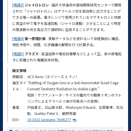
[用語3]
ジャイロトロン
: 福井大学遠赤外領域開発研究センターで開発
された「ジャイロトロン」はテラヘルツ光を高効率に出力することが
できる唯一の装置。電子レンジで使用されているマグネトロンと同様
に真空の中で電子を高速回転（ジャイロ運動）させることにより特定
の周波数の光を高出力で連続的に生成することができます。
[用語4]
第一原理計算
: 実験データなどを使わないで非経験的に構造、
物性予想や、物理、化学機構の解明を行う計算手法。
[用語5]
プラズマ
: 高温加熱や電気的衝撃などによって正、負の荷電粒
子に乖離された電離気体状態。
論文情報
掲載誌 :
ACS Nano
（エイシーエス ナノ）
論文タイ
"Rattling of Oxygen Ions in a Sub-Nanometer Sized Cage
トル :
Convert Terahertz Radiation to Visible Light."
和訳：サブナノメータ―サイズの籠内での酸素イオンのラト
リングによるテラヘルツ波の可視光への変換）
著者 :
戸田喜丈、石山新太郎、Khutoryan Eduard、出原敏孝、松石
聡、Sushko Peter V.、細野秀雄
DOI :
10.1021/acsnano.7b06277