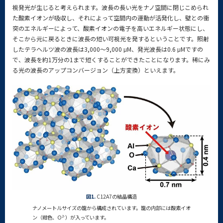
視発光が生じると考えられます。波長の長い光をナノ空間に閉じこめられ
た酸素イオンが吸収し、それによって空間内の運動が活発化し、壁との衝
突のエネルギーによって、酸素イオンの電子を高いエネルギー状態にし、
そこから元に戻るときに波長の短い可視光を発するということです。照射
したテラヘルツ波の波長は3,000～9,000 μM、発光波長は0.6 μMですの
で、波長を約1万分の1まで短くすることができたことになります。稀にみ
る光の波長のアップコンバージョン（上方変換）といえます。
図1.
C12A7の結晶構造
ナノメートルサイズの籠から構成されています。籠の内部には酸素イオ
2-
ン（紺色、O
）が入っています。