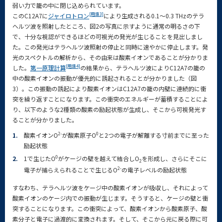
弱い力で籠の中に閉じ込められています。
[用語3]
このC12A7に
ジャイロトロン
により生成される0.1～0.3 THzのテラ
ヘルツ波を照射したところ、図2の写真に示すように通常の明るさの下
で、十分な視認ができるほどの可視光の発光が生じることを見出しまし
た。この発光はテラヘルツ波照射の停止と同時に速やかに停止します。発
光のスペクトルの解析から、その由来は酸素イオンであることが分かりま
[用語4]
した。
第一原理計算
の結果から、テラヘルツ波によりC12A7の籠の
中の酸素イオンの振動が優先的に誘起されることが分かりました（図
3）。この振動の誘起により酸素イオンはC12A7の籠の内壁に連続的に衝
突を繰り返すことになります。この衝突のエネルギーが蓄積することによ
り、以下のような2種類の酸素の励起状態が生成し、そこから可視発光す
ることが分かりました。
2-
0
1.
酸素イオンO
が酸素原子O
と2つの電子が解離する寸前までに至った
励起状態
0
2.
1で生じたO
がケージの壁を越えて結合しO
を形成し、さらにそこに
2
2-
電子が捕らえられることで生じるO
の電子レベルの励起状態
すなわち、テラヘルツ波をケージ中の酸素イオンが吸収し、それによって
酸素イオンのケージ内での振動が生じます。そうすると、ケージの壁と衝
突することになります。この衝突によって、酸素イオンから酸素原子、酸
素分子と電子に過渡的に変換されます。そして、そこから元に戻る際に可