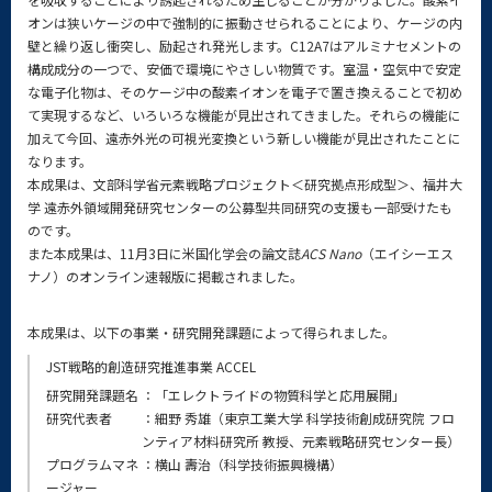
オンは狭いケージの中で強制的に振動させられることにより、ケージの内
壁と繰り返し衝突し、励起され発光します。C12A7はアルミナセメントの
構成成分の一つで、安価で環境にやさしい物質です。室温・空気中で安定
な電子化物は、そのケージ中の酸素イオンを電子で置き換えることで初め
て実現するなど、いろいろな機能が見出されてきました。それらの機能に
加えて今回、遠赤外光の可視光変換という新しい機能が見出されたことに
なります。
本成果は、文部科学省元素戦略プロジェクト＜研究拠点形成型＞、福井大
学 遠赤外領域開発研究センターの公募型共同研究の支援も一部受けたも
のです。
また本成果は、11月3日に米国化学会の論文誌
ACS Nano
（エイシーエス
ナノ）のオンライン速報版に掲載されました。
本成果は、以下の事業・研究開発課題によって得られました。
JST戦略的創造研究推進事業 ACCEL
研究開発課題名
：「エレクトライドの物質科学と応用展開」
研究代表者
：細野 秀雄（東京工業大学 科学技術創成研究院 フロ
ンティア材料研究所 教授、元素戦略研究センター長）
プログラムマネ
：横山 壽治（科学技術振興機構）
ージャー