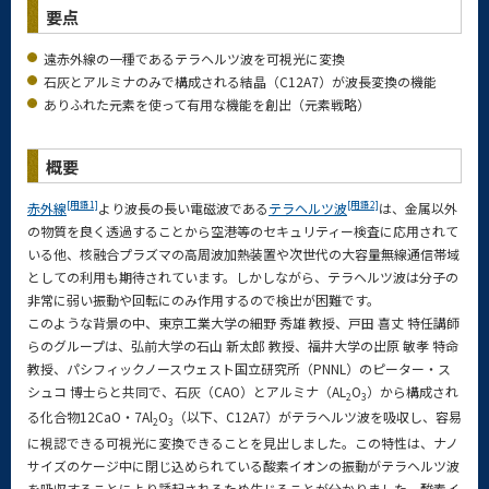
要点
遠赤外線の一種であるテラヘルツ波を可視光に変換
石灰とアルミナのみで構成される結晶（C12A7）が波長変換の機能
ありふれた元素を使って有用な機能を創出（元素戦略）
概要
[用語1]
[用語2]
赤外線
より波長の長い電磁波である
テラヘルツ波
は、金属以外
の物質を良く透過することから空港等のセキュリティー検査に応用されて
いる他、核融合プラズマの高周波加熱装置や次世代の大容量無線通信帯域
としての利用も期待されています。しかしながら、テラヘルツ波は分子の
非常に弱い振動や回転にのみ作用するので検出が困難です。
このような背景の中、東京工業大学の細野 秀雄 教授、戸田 喜丈 特任講師
らのグループは、弘前大学の石山 新太郎 教授、福井大学の出原 敏孝 特命
教授、パシフィックノースウェスト国立研究所（PNNL）のピーター・ス
シュコ 博士らと共同で、石灰（CAO）とアルミナ（AL
O
）から構成され
2
3
る化合物12CaO・7Al
O
（以下、C12A7）がテラヘルツ波を吸収し、容易
2
3
に視認できる可視光に変換できることを見出しました。この特性は、ナノ
サイズのケージ中に閉じ込められている酸素イオンの振動がテラヘルツ波
を吸収することにより誘起されるため生じることが分かりました。酸素イ