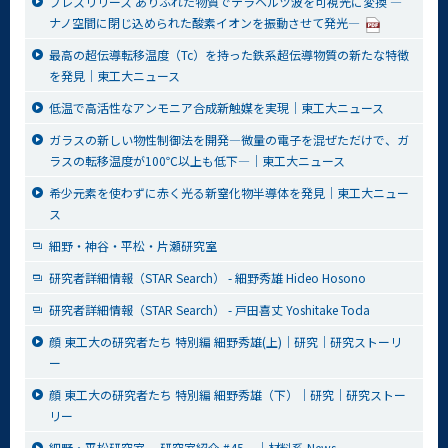
プレスリリース ありふれた物質でテラヘルツ波を可視光に変換 ―
ナノ空間に閉じ込められた酸素イオンを振動させて発光―
最高の超伝導転移温度（Tc）を持った鉄系超伝導物質の新たな特徴
を発見│東工大ニュース
低温で高活性なアンモニア合成新触媒を実現│東工大ニュース
ガラスの新しい物性制御法を開発―微量の電子を混ぜただけで、ガ
ラスの転移温度が100℃以上も低下―│東工大ニュース
希少元素を使わずに赤く光る新窒化物半導体を発見│東工大ニュー
ス
細野・神谷・平松・片瀬研究室
研究者詳細情報（STAR Search） - 細野秀雄 Hideo Hosono
研究者詳細情報（STAR Search） - 戸田喜丈 Yoshitake Toda
顔 東工大の研究者たち 特別編 細野秀雄(上)│研究｜研究ストーリ
ー
顔 東工大の研究者たち 特別編 細野秀雄（下）│研究｜研究ストー
リー
細野・平松研究室 ―研究室紹介 #45―│材料系 News