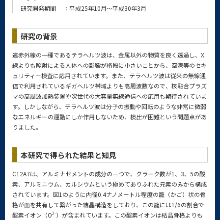
研究開発期間
：平成25年10月～平成30年3月
研究の背景
遠赤外線の一種であるテラヘルツ波は、金属以外の物質を良く透過し、X
線よりも照射による人体への影響が格段に小さいことから、空港等のセキ
ュリティー検査に応用されています。また、テラヘルツ波は従来の無線通
信で利用されているギガヘルツ帯域よりも高周波数なので、核融合プラズ
マの高周波加熱装置や次世代の大容量無線通信への応用も期待されていま
す。しかしながら、テラヘルツ波は分子の振動や回転のような非常に微弱
なエネルギーの運動にしか作用しないため、検出が困難という問題点があ
りました。
本研究で得られた結果と知見
C12A7は、アルミナセメントの成分の一つで、クラーク数が1、3、5の酸
素、アルミニウム、カルシウムという極めてありふれた元素のみから構成
されています。図1のように内径0.4ナノメートル程度の籠（かご）状の骨
格が面を共有して繋がった結晶構造をしており、この籠には1/6の割合で
2-
酸素イオン（O
）が含まれています。この酸素イオンは結晶骨格よりも