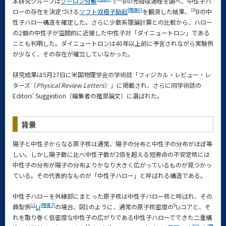
本研究グループは
クーロン分解
で
Bの光吸収過程を調べ、中性子ハ
[用語6]
19
ローの存在を決定づける
ソフト双極子励起
を観測した結果、
Bの中
性子ハロー構造を確定した。さらに少数系理論計算との比較から、ハロー
の2個の中性子が空間的に近接した中性子対「ダイニュートロン」である
ことも判明した。ダイニュートロンは40年以上前に予言されながら実験例
が少なく、その存在が確立していなかった。
研究成果は5月27日に米国物理学会の学術誌「フィジカル・レビュー・レ
ターズ（
Physical Review Letters
）」に掲載され、さらに同学術誌の
Editors' Suggestion（編集者の推奨論文）に選ばれた。
背景
陽子と中性子からなる原子核は通常、陽子の分布と中性子の分布がほぼ等
しい。しかし陽子数に比べ中性子数が2倍を超える短寿命の不安定核には
中性子の分布が陽子の分布よりかなり大きく広がっているものが見つかっ
ている。その代表的なものが「中性子ハロー」と呼ばれる構造である。
中性子ハローを外縁部にまとった原子核は中性子ハロー核と呼ばれ、その
11
[用語7]
9
典型例
Li
の場合、図1のように、通常の原子核密度の
Liコアと、そ
れを取り巻く低密度な中性子の広がりである中性子ハローでできた二重構