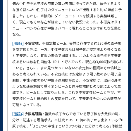
個の中性子を原子核の密度の薄い表面に持ってきた時、結合するよう
な強く絡んだ中性子対のダイニュートロンが出現すると約40年前に予
言した。しかし、直接的にダイニュートロンを観測する実験は難し
く、現在でもその存在が確立していない状況であった。本研究はダイ
ニュートロンの存在が中性子ハローに現れることを示す新たな証拠と
なる。
[用語3]
不安定核、不安定核ビーム
: 天然に存在する約270種の原子核
を安定核と呼ぶ。一方、中性子数または陽子数が安定核より多くなる
と不安定になり、有限の寿命で崩壊する。このような原子核を不安定
核あるいは放射性同位体（RI）と呼んでおり、現在約3,000種が知られ
ている。さらに、まだ見つかっていない不安定核の種類はその倍以上
あると考えられている。不安定核には安定核より陽子数の多い陽子過
剰核、中性子数の多い中性子過剰核がある。不安定核は、理研RIBFの
ような加速器施設で重イオンビームと原子核標的との反応によって生
成でき、ビームとして取り出せる。これを不安定核ビームと呼び、不
安定核ビームと標的核との反応を用いて、不安定核そのものの研究が
可能となっている。
[用語4]
少数系理論
: 複数の核子からできている原子核を少数個の塊に
19
分けて記述する理論手法。本研究では、19個の核子から出来ている
B
17
原子核を、
Bと2つの中性子という3つの粒子に分けて考える3体模型