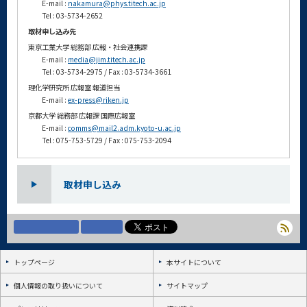
E-mail :
nakamura@phys.titech.ac.jp
Tel : 03-5734-2652
取材申し込み先
東京工業大学 総務部 広報・社会連携課
E-mail :
media@jim.titech.ac.jp
Tel : 03-5734-2975 / Fax : 03-5734-3661
理化学研究所 広報室 報道担当
E-mail :
ex-press@riken.jp
京都大学 総務部 広報課 国際広報室
E-mail :
comms@mail2.adm.kyoto-u.ac.jp
Tel : 075-753-5729 / Fax : 075-753-2094
取材申し込み
トップページ
本サイトについて
個人情報の取り扱いについて
サイトマップ