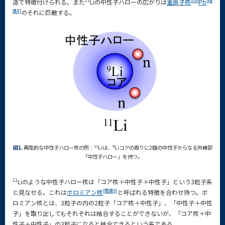
11
208
[用
造で特徴付けられる。また
Liの中性子ハローの広がりは
重原子核
Pb
語8]
のそれに匹敵する。
11
9
図1.
典型的な中性子ハロー核の例：
Liは、
Liコアの周りに2個の中性子からなる外縁部
「中性子ハロー」を持つ。
11
Liのような中性子ハロー核は「コア核＋中性子＋中性子」という3粒子系
[用語9]
と見なせる。これは
ボロミアン核
と呼ばれる特徴を合わせ持つ。ボ
ロミアン核とは、3粒子の内の2粒子「コア核＋中性子」、「中性子＋中性
子」を取り出してもそれぞれは結合することができないが、「コア核＋中
性子＋中性子」の3粒子になると結合できるという系である。