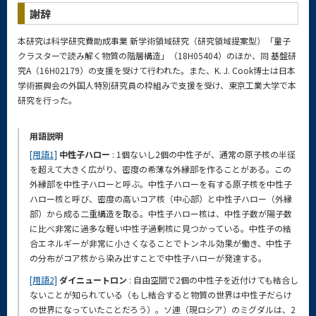
謝辞
本研究は科学研究費助成事業 新学術領域研究（研究領域提案型）「量子
クラスターで読み解く物質の階層構造」（18H05404）のほか、同 基盤研
究A（16H02179）の支援を受けて行われた。また、K. J. Cook博士は日本
学術振興会の外国人特別研究員の枠組みで支援を受け、東京工業大学で本
研究を行った。
用語説明
[用語1]
中性子ハロー
: 1個ないし2個の中性子が、通常の原子核の半径
を超えて大きく広がり、密度の希薄な外縁部を作ることがある。この
外縁部を中性子ハローと呼ぶ。中性子ハローを有する原子核を中性子
ハロー核と呼び、密度の高いコア核（中心部）と中性子ハロー（外縁
部）から成る二重構造を取る。中性子ハロー核は、中性子数が陽子数
に比べ非常に過多な軽い中性子過剰核に見つかっている。中性子の結
合エネルギーが非常に小さくなることでトンネル効果が働き、中性子
の分布がコア核から染み出すことで中性子ハローが発達する。
[用語2]
ダイニュートロン
: 自由空間で2個の中性子を近付けても結合し
ないことが知られている（もし結合すると物質の世界は中性子だらけ
の世界になっていたことだろう）。ソ連（現ロシア）のミグダルは、2