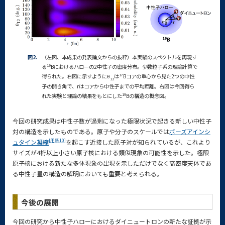
図2.
（左図、本成果の発表論文からの抜粋）本実験のスペクトルを再現す
19
る
Bにおけるハローの2中性子の密度分布。少数粒子系の理論計算で
17
得られた。右図に示すようにθ
は
Bコアの重心から見た2つの中性
12
子の開き角で、rはコアから中性子までの平均距離。右図は今回得ら
19
れた実験と理論の結果をもとにした
Bの構造の概念図。
今回の研究成果は中性子数が過剰になった極限状況で起きる新しい中性子
対の構造を示したものである。原子や分子のスケールでは
ボーズアインシ
[用語10]
ュタイン凝縮
を起こす近接した原子対が知られているが、これより
サイズが4桁以上小さい原子核における類似現象の可能性を示した。極限
原子核における新たな多体現象の出現を示しただけでなく高密度天体であ
る中性子星の構造の解明においても重要と考えられる。
今後の展開
今回の研究から中性子ハローにおけるダイニュートロンの新たな証拠が示