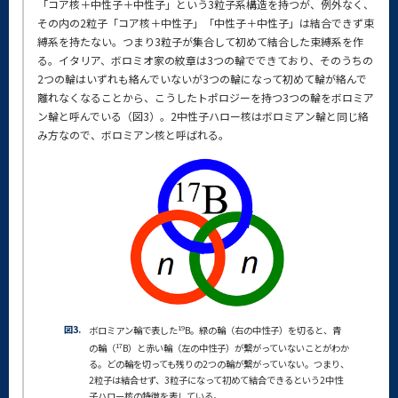
「コア核＋中性子＋中性子」という3粒子系構造を持つが、例外なく、
その内の2粒子「コア核＋中性子」「中性子＋中性子」は結合できず束
縛系を持たない。つまり3粒子が集合して初めて結合した束縛系を作
る。イタリア、ボロミオ家の紋章は3つの輪でできており、そのうちの
2つの輪はいずれも絡んでいないが3つの輪になって初めて輪が絡んで
離れなくなることから、こうしたトポロジーを持つ3つの輪をボロミア
ン輪と呼んでいる（図3）。2中性子ハロー核はボロミアン輪と同じ絡
み方なので、ボロミアン核と呼ばれる。
図3.
19
ボロミアン輪で表した
B。緑の輪（右の中性子）を切ると、青
17
の輪（
B）と赤い輪（左の中性子）が繋がっていないことがわか
る。どの輪を切っても残りの2つの輪が繋がっていない。つまり、
2粒子は結合せず、3粒子になって初めて結合できるという2中性
子ハロー核の特徴を表している。