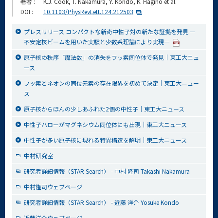
著者 :
K.J. Cook, T. Nakamura, Y. Kondo, K. Hagino et al.
DOI :
10.1103/PhysRevLett.124.212503
プレスリリース コンパクトな新奇中性子対の新たな証拠を発見 ―
不安定核ビームを用いた実験と少数系理論により実現―
原子核の秩序「魔法数」の消失をフッ素同位体で発見｜東工大ニュ
ース
フッ素とネオンの同位元素の存在限界を初めて決定｜東工大ニュー
ス
原子核からほんの少しあふれた2個の中性子｜東工大ニュース
中性子ハローがマグネシウム同位体にも出現｜東工大ニュース
中性子が多い原子核に現れる特異構造を解明｜東工大ニュース
中村研究室
研究者詳細情報（STAR Search） - 中村 隆司 Takashi Nakamura
中村隆司ウェブページ
研究者詳細情報（STAR Search） - 近藤 洋介 Yosuke Kondo
近藤洋介ウェブページ