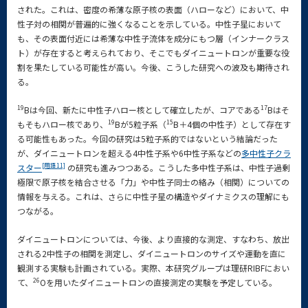
された。これは、密度の希薄な原子核の表面（ハローなど）において、中
性子対の相関が普遍的に強くなることを示している。中性子星において
も、その表面付近には希薄な中性子流体を成分にもつ層（インナークラス
ト）が存在すると考えられており、そこでもダイニュートロンが重要な役
割を果たしている可能性が高い。今後、こうした研究への波及も期待され
る。
19
17
Bは今回、新たに中性子ハロー核として確立したが、コアである
Bはそ
19
15
もそもハロー核であり、
Bが5粒子系（
B＋4個の中性子）として存在す
る可能性もあった。今回の研究は5粒子系的ではないという結論だった
が、ダイニュートロンを超える4中性子系や6中性子系などの
多中性子クラ
[用語11]
スター
の研究も進みつつある。こうした多中性子系は、中性子過剰
極限で原子核を結合させる「力」や中性子同士の絡み（相関）についての
情報を与える。これは、さらに中性子星の構造やダイナミクスの理解にも
つながる。
ダイニュートロンについては、今後、より直接的な測定、すなわち、放出
される2中性子の相関を測定し、ダイニュートロンのサイズや運動を直に
観測する実験も計画されている。実際、本研究グループは理研RIBFにおい
26
て、
Oを用いたダイニュートロンの直接測定の実験を予定している。