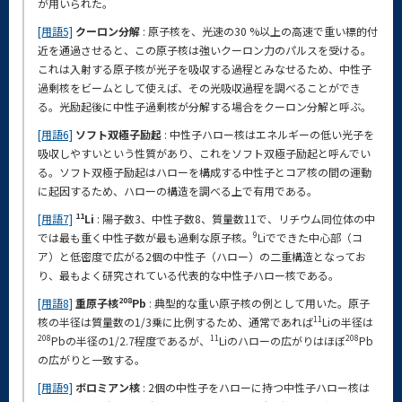
が用いられた。
[用語5]
クーロン分解
: 原子核を、光速の30 %以上の高速で重い標的付
近を通過させると、この原子核は強いクーロン力のパルスを受ける。
これは入射する原子核が光子を吸収する過程とみなせるため、中性子
過剰核をビームとして使えば、その光吸収過程を調べることができ
る。光励起後に中性子過剰核が分解する場合をクーロン分解と呼ぶ。
[用語6]
ソフト双極子励起
: 中性子ハロー核はエネルギーの低い光子を
吸収しやすいという性質があり、これをソフト双極子励起と呼んでい
る。ソフト双極子励起はハローを構成する中性子とコア核の間の運動
に起因するため、ハローの構造を調べる上で有用である。
11
[用語7]
Li
: 陽子数3、中性子数8、質量数11で、リチウム同位体の中
9
では最も重く中性子数が最も過剰な原子核。
Liでできた中心部（コ
ア）と低密度で広がる2個の中性子（ハロー）の二重構造となってお
り、最もよく研究されている代表的な中性子ハロー核である。
208
[用語8]
重原子核
Pb
: 典型的な重い原子核の例として用いた。原子
11
核の半径は質量数の1/3乗に比例するため、通常であれば
Liの半径は
208
11
208
Pbの半径の1/2.7程度であるが、
Liのハローの広がりはほぼ
Pb
の広がりと一致する。
[用語9]
ボロミアン核
: 2個の中性子をハローに持つ中性子ハロー核は