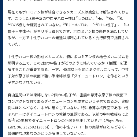
現在でもボロミアン核が結合できるメカニズムは完全には解決されておら
11
6
14
17
ず、こうした3粒子系の中性子ハロー核は
Liのほか、
He、
Be、
B、
22
19
17
Cの5例しか確認されていない。
Bについては、「
B＋中性子」、「中
性子＋中性子」がギリギリ結合できず、ボロミアン核の条件を満たしてい
るが、一方で中性子ハローの発達は抑制されていると先行研究で指摘され
ていた。
中性子ハロー核の形成メカニズム、特にボロミアン核の結合メカニズムを
解明する上で、この2個の中性子がどのように絡んでいるか（相関）を理
解することが重要である。一方、40年以上も前にミグダルによって、中性
子対が原子核の表面で強い準束縛状態「ダイニュートロン」を作るという
予言がなされている。
自由空間中では束縛しない2個の中性子が、密度の希薄な原子核の表面で
コンパクトな対であるダイニュートロンを成すという予言であるが、実験
例はほとんどなく、未だに確立していない。特に希薄な核表面である中性
子ハローはダイニュートロンの候補の筆頭である。以前の中村教授らによ
11
る
Liの実験でダイニュートロンの兆候を見出しているが（
Phys. Rev.
Lett.
96, 252502 (2006)）、他の中性子ハロー核の実験がほとんどなく、
普遍的な現象なのかどうか解決していなかった。