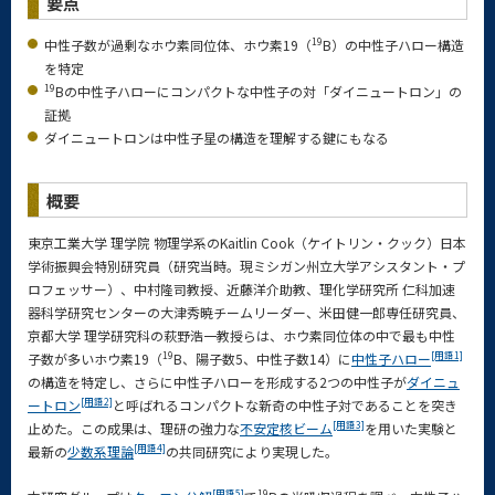
要点
19
中性子数が過剰なホウ素同位体、ホウ素19（
B）の中性子ハロー構造
を特定
19
Bの中性子ハローにコンパクトな中性子の対「ダイニュートロン」の
証拠
ダイニュートロンは中性子星の構造を理解する鍵にもなる
概要
東京工業大学 理学院 物理学系のKaitlin Cook（ケイトリン・クック）日本
学術振興会特別研究員（研究当時。現ミシガン州立大学アシスタント・プ
ロフェッサー）、中村隆司教授、近藤洋介助教、理化学研究所 仁科加速
器科学研究センターの大津秀暁チームリーダー、米田健一郎専任研究員、
京都大学 理学研究科の萩野浩一教授らは、ホウ素同位体の中で最も中性
19
[用語1]
子数が多いホウ素19（
B、陽子数5、中性子数14）に
中性子ハロー
の構造を特定し、さらに中性子ハローを形成する2つの中性子が
ダイニュ
[用語2]
ートロン
と呼ばれるコンパクトな新奇の中性子対であることを突き
[用語3]
止めた。この成果は、理研の強力な
不安定核ビーム
を用いた実験と
[用語4]
最新の
少数系理論
の共同研究により実現した。
[用語5]
19