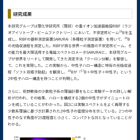
研究成果
本研究グループは理化学研究所（理研）の重イオン加速器施設RIBF（ラジ
19
オアイソトープ・ビームファクトリー）において、不安定核ビーム
Bを生
19
成し、RIBFの基幹測定装置SAMURAI（多種粒子測定装置）を用いて、
B
の光吸収過程を測定した。RIBFが誇る世界一の強度の不安定核ビーム、そ
の能力を最大限活用する電磁スペクトロメータSAMURAIと、本研究グルー
プが世界をリードして開発してきた測定手法「クーロン分解」を駆使し
て、これを実現した。この実験から、中性子ハロー構造に特有の光吸収過
19
17
程「ソフト双極子励起」を観測し、
Bが「
B＋中性子＋中性子」という
2中性子ハロー構造を持つことが判明した。
さらに、萩野教授の少数粒子系の理論計算をもとに実験データの詳しい解
析が行われ、その結果、ハローを構成する2個の中性子がダイニュートロ
ンを成していることがわかった。図2には実験スペクトルをよく再現する
少数系理論に基づき計算された2中性子の密度分布を示している。2つの中
性子のなす角度が25度程度と小さく、コンパクトな対となっていることが
わかる。