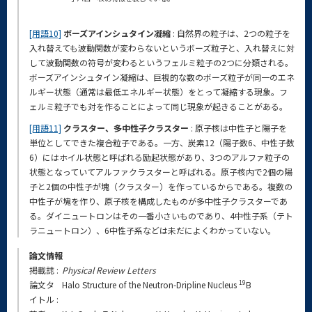
[用語10]
ボーズアインシュタイン凝縮
: 自然界の粒子は、2つの粒子を
入れ替えても波動関数が変わらないというボーズ粒子と、入れ替えに対
して波動関数の符号が変わるというフェルミ粒子の2つに分類される。
ボーズアインシュタイン凝縮は、巨視的な数のボーズ粒子が同一のエネ
ルギー状態（通常は最低エネルギー状態）をとって凝縮する現象。フ
ェルミ粒子でも対を作ることによって同じ現象が起きることがある。
[用語11]
クラスター、多中性子クラスター
: 原子核は中性子と陽子を
単位としてできた複合粒子である。一方、炭素12（陽子数6、中性子数
6）にはホイル状態と呼ばれる励起状態があり、3つのアルファ粒子の
状態となっていてアルファクラスターと呼ばれる。原子核内で2個の陽
子と2個の中性子が塊（クラスター）を作っているからである。複数の
中性子が塊を作り、原子核を構成したものが多中性子クラスターであ
る。ダイニュートロンはその一番小さいものであり、4中性子系（テト
ラニュートロン）、6中性子系などは未だによくわかっていない。
論文情報
掲載誌 :
Physical Review Letters
19
論文タ
Halo Structure of the Neutron-Dripline Nucleus
B
イトル :