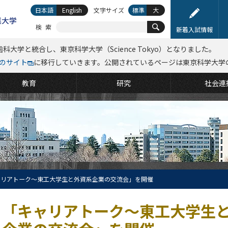
日本語
English
文字サイズ
標準
大
検索
新着入試情報
科大学と統合し、東京科学大学（Science Tokyo）となりました。
kyoのサイト
に移行していきます。公開されているページは東京科学大学
教育
研究
社会連
ャリアトーク～東工大学生と外資系企業の交流会」を開催
「キャリアトーク～東工大学生