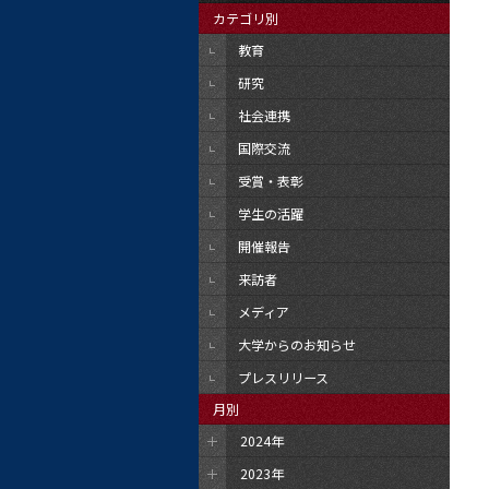
カテゴリ別
教育
研究
社会連携
国際交流
受賞・表彰
学生の活躍
開催報告
来訪者
メディア
大学からのお知らせ
プレスリリース
月別
2024年
2023年