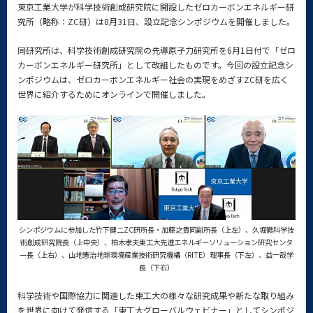
東京工業大学が科学技術創成研究院に開設したゼロカーボンエネルギー研
究所（略称：ZC研）は8月31日、設立記念シンポジウムを開催しました。
同研究所は、科学技術創成研究院の先導原子力研究所を6月1日付で「ゼロ
カーボンエネルギー研究所」として改組したものです。今回の設立記念シ
ンポジウムは、ゼロカーボンエネルギー社会の実現をめざすZC研を広く
世界に紹介するためにオンラインで開催しました。
シンポジウムに参加した竹下健二ZC研所長・加藤之貴同副所長（上左）、久堀徹科学技
術創成研究院長（上中央）、柏木孝夫東工大先進エネルギーソリューション研究センタ
ー長（上右）、山地憲治地球環境産業技術研究機構（RITE）理事長（下左）、益一哉学
長（下右）
科学技術や国際協力に関連した東工大の様々な研究成果や新たな取り組み
を世界に向けて発信する「東工大グローバルウェビナー」としてシンポジ