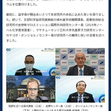
ウムを位置付けました。
最初に、益学長が開会あいさつで本研究所の命名に込めた思いを語りまし
た。続いて、文部科学省研究振興局の植木誠学術機関課長、産業技術総合
研究所の吉野彰ゼロエミッション国際共同研究センター長（2019年ノー
ベル化学賞受賞者）、マサチューセッツ工科大学先進原子力研究センター
のヤコポ・ボンジョルノセンター長が研究所への期待と祝いの言葉を述べ
ました。
祝辞を述べる植木課長（上左）、吉野センター長（上右）、ボンジョルノセンター長
（下左）と閉会のあいさつをする渡辺治理事･副学長（下右）