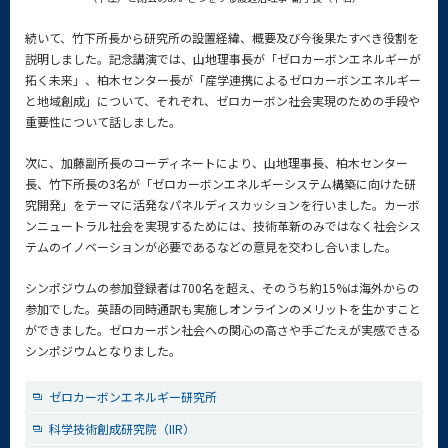
続いて、竹下所長から研究所の設置経緯、概要及び今後果たすべき役割を
説明しました。記念講演では、山地理事長が「ゼロカーボンエネルギーが
拓く未来」、柏木センター長が「産学連携によるゼロカーボンエネルギー
と地域創成」について、それぞれ、ゼロカーボン社会実現のための手段や
重要性について話しました。
次に、加藤副所長のコーディネートにより、山地理事長、柏木センター
長、竹下所長の3名が「ゼロカーボンエネルギーシステム構築に向けた研
究開発」をテーマに活発なパネルディスカッションを行いました。カーボ
ンニュートラル社会を実現するためには、技術革新のみではなく社会シス
テムのイノベーションが必要であるなどの意見を交わし合いました。
シンポジウムの参加登録者は700名を超え、そのうち約15%は海外からの
参加でした。英語の同時通訳も実施しオンラインのメリットを生かすこと
ができました。ゼロカーボン社会への関心の高さや手ごたえが実感できる
シンポジウムとなりました。
ゼロカーボンエネルギー研究所
科学技術創成研究院（IIR）