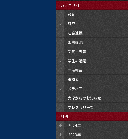
カテゴリ別
教育
研究
社会連携
国際交流
受賞・表彰
学生の活躍
開催報告
来訪者
メディア
大学からのお知らせ
プレスリリース
月別
2024年
2023年