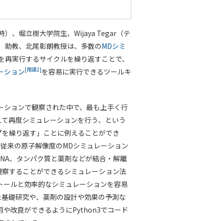
堀立樹大学院生、Wijaya Tegar（テ
ズイ）助教、北尾彰朗教授は、多数の
MDシミ
を再実行するサイクルを繰り返すことで、
[用語2]
レーション
を容易に実行できるツールキ
レーションで観察された中で、最も上手く行
えて再度シミュレーションを行う、という
プを繰り返す」ことに例えることができ
従来の原子解像度のMDシミュレーション
NA、タンパク質と薬剤などが結合・解離
観察することができるシミュレーション法
ンストールと効率的なシミュレーションを容易
た基礎研究や、薬剤の設計や効果の予測な
用や改良ができるようにPython3でコード