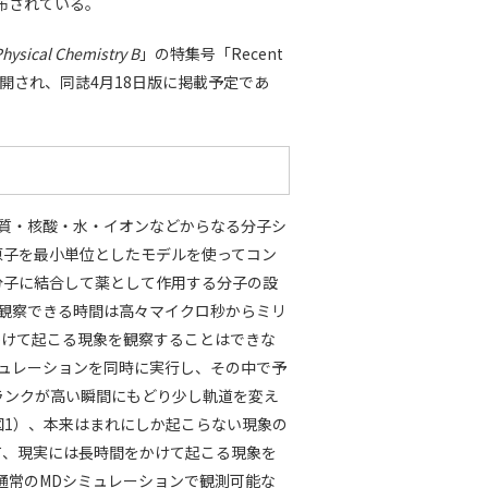
配布されている。
Physical Chemistry B
」の特集号「Recent
」にオンライン公開され、同誌4月18日版に掲載予定であ
質・核酸・水・イオンなどからなる分子シ
原子を最小単位としたモデルを使ってコン
分子に結合して薬として作用する分子の設
観察できる時間は高々マイクロ秒からミリ
かけて起こる現象を観察することはできな
シミュレーションを同時に実行し、その中で予
ランクが高い瞬間にもどり少し軌道を変え
図1）、本来はまれにしか起こらない現象の
て、現実には長時間をかけて起こる現象を
、通常のMDシミュレーションで観測可能な