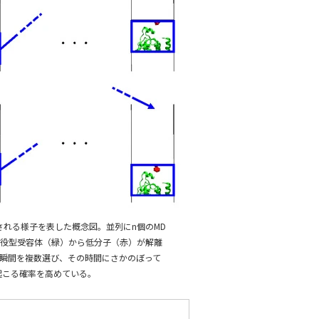
される様子を表した概念図。並列にn個のMD
共役型受容体（緑）から低分子（赤）が解離
瞬間を複数選び、その時間にさかのぼって
起こる確率を高めている。