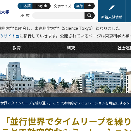
日本語
English
文字サイズ
標準
大
検索
新着入試情報
科大学と統合し、東京科学大学（Science Tokyo）となりました。
kyoのサイト
に移行していきます。公開されているページは東京科学大学
教育
研究
社会連
行世界でタイムリープを繰り返す」ことで効率的なシミュレーションを可能にするソ
「並行世界でタイムリープを繰