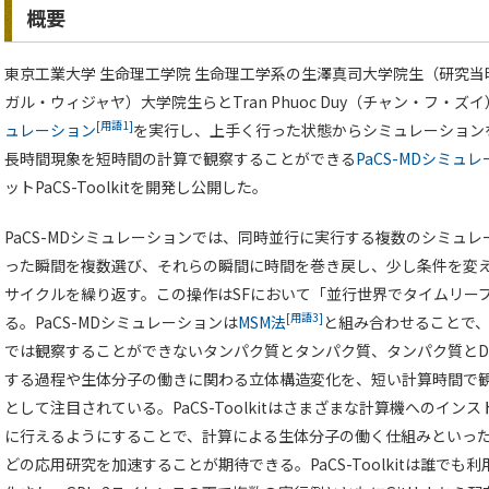
概要
東京工業大学 生命理工学院 生命理工学系の生澤真司大学院生（研究当時）、
ガル・ウィジャヤ）大学院生らとTran Phuoc Duy（チャン・フ・
[用語1]
ュレーション
を実行し、上手く行った状態からシミュレーション
長時間現象を短時間の計算で観察することができる
PaCS-MDシミュ
ットPaCS-Toolkitを開発し公開した。
PaCS-MDシミュレーションでは、同時並行に実行する複数のシミュ
った瞬間を複数選び、それらの瞬間に時間を巻き戻し、少し条件を変
サイクルを繰り返す。この操作はSFにおいて「並行世界でタイムリー
[用語3]
る。PaCS-MDシミュレーションは
MSM法
と組み合わせることで、
では観察することができないタンパク質とタンパク質、タンパク質とD
する過程や生体分子の働きに関わる立体構造変化を、短い計算時間で
として注目されている。PaCS-Toolkitはさまざまな計算機へのイ
に行えるようにすることで、計算による生体分子の働く仕組みといっ
どの応用研究を加速することが期待できる。PaCS-Toolkitは誰でも利