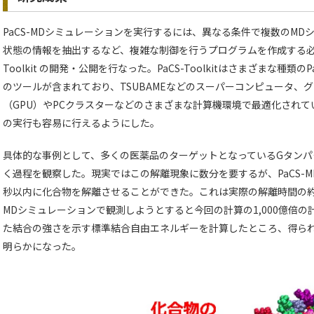
PaCS-MDシミュレーションを実行するには、異なる条件で複数のM
状態の情報を抽出するなど、複雑な制御を行うプログラムを作成する必要
Toolkit の開発・公開を行なった。PaCS-Toolkitはさまざまな種
のツールが含まれており、TSUBAMEなどのスーパーコンピュータ、
（GPU）やPCクラスターなどのさまざまな計算機環境で最適化され
の実行も容易に行えるようにした。
具体的な事例として、多くの医薬品のターゲットとなっているGタン
く過程を観察した。現実ではこの解離現象に数分を要するが、PaCS-
秒以内に化合物を解離させることができた。これは実際の解離時間の約1
MDシミュレーションで観測しようとすると今回の計算の1,000億倍
た結合の強さを示す標準結合自由エネルギーを計算したところ、得ら
明らかになった。