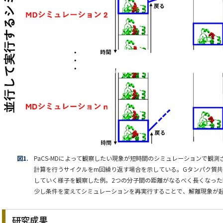
図1.
PaCS-MDによって観察したい現象が短時間のシミュレーションで観測
計算を行うサイクルをm回繰り返す場合を示している。Gタンパク質
していく様子を観察した例。2つの分子間の距離がなるべく長くなった
少し条件を変えてシミュレーションを再実行することで、解離現象が
研究成果