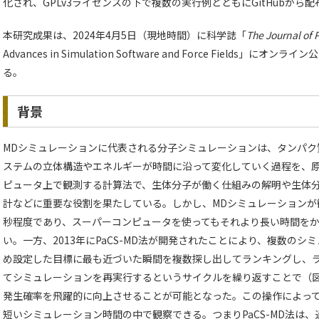
化され、GPLv3ライセンスの下で複数の実行例とともにGitHubから
本研究成果は、2024年4月5日（現地時間）に科学誌「
The Journal of 
Advances in Simulation Software and Force Fields
る。
背景
MDシミュレーションに代表される分子シミュレーションは、タンパク
ステムの立体構造やエネルギーが時間に沿って変化していく過程を、
ピュータ上で観測する計算法で、生体分子が働く仕組みの解明や生体
計などに重要な役割を果たしている。しかし、MDシミュレーションが
秒程度であり、スーパーコンピュータを使ってもそれより長い時間を
い。一方、2013年にPaCS-MD法が開発されたことにより、複数の
め設定した目標に最も近づいた瞬間を複数探し出してランキングし、
てシミュレーションを再実行するというサイクルを繰り返すことで（
発生確率を飛躍的に向上させることが可能となった。この操作によっ
短いシミュレーション時間の中で観察できる。つまりPaCS-MD法は