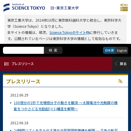
東京工業大学は、2024年10月に東京医科歯科大学と統合し、東京科学大
学（Science Tokyo）となりました。
本サイトの情報は、順次、
Science Tokyoのサイト
に移行していきま
す。公開されているページは東京科学大学の情報として有効なものです。
日本語
検索
English
プレスリリース
2012.06.29
100億分の1秒で光増感分子の動きを観測 ～太陽電池や光触媒の機
能をつかさどる光励起(※1)構造を解明～
2012.06.18
24時間リズムを生み出す遺伝子発現調節機構を解明 ― 正負の転写