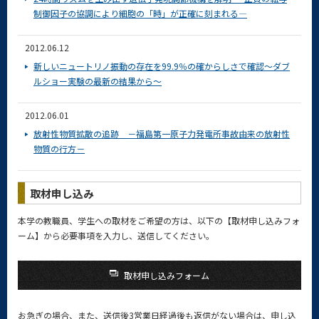
制御因子の協調により細胞の「時」が正確に刻まれる―
2012.06.12
新しいニュートリノ振動の存在を99.9％の確からしさで確認～ダブ
ルショー実験の最新の結果から～
2012.06.01
放射性物質拡散の追跡 －福島第一原子力発電所事故由来の放射性
物質の行方－
取材申し込み
本学の教職員、学生への取材をご希望の方は、以下の【取材申し込みフォ
ーム】から必要事項を入力し、送信してください。
取材申し込みフォーム
お急ぎの場合、また、送信後3営業日経過後も返信がない場合は、申し込