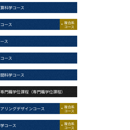
計算科学コース
複合系
報コース
コース
コース
学コース
人間科学コース
営専門職学位課程（専門職学位課程）
複合系
ニアリングデザインコース
コース
複合系
工学コース
コース