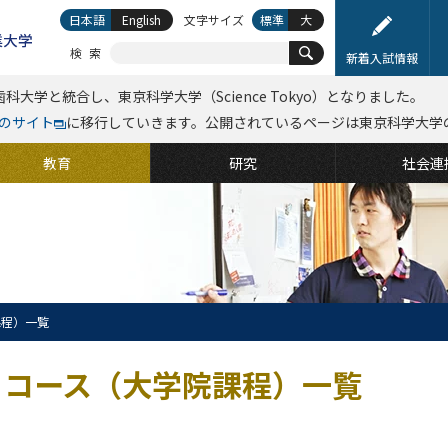
日本語
English
文字サイズ
標準
大
検索
新着入試情報
科大学と統合し、東京科学大学（Science Tokyo）となりました。
kyoのサイト
に移行していきます。公開されているページは東京科学大学
教育
研究
社会連
課程）一覧
コース（大学院課程）一覧