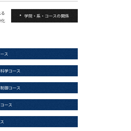
れる
学院・系・コースの関係
特化
コース
星科学コース
ム制御コース
信コース
ース