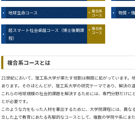
複合系
地球生命コース
物質・
コース
複合系
超スマート社会卓越コース（博士後期課
コース
程）
複合系コースとは
21世紀において、理工系大学が果たす役割は無限に拡がっています。
あります。そのほとんどが、理工系大学の研究テーマであり、解決の
これらの地球規模の社会的課題を解決するためには、専門分野だけに
とが必要です。
このような力をもった人材を輩出するために、大学院課程には、異な
立した上で教育にあたる先駆的なコースとして、複数の学院や系にま