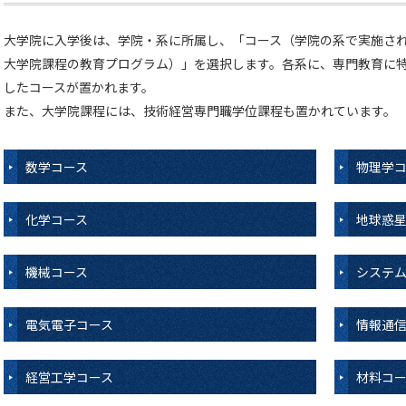
大学院に入学後は、学院・系に所属し、「コース（学院の系で実施さ
大学院課程の教育プログラム）」を選択します。各系に、専門教育に
したコースが置かれます。
また、大学院課程には、技術経営専門職学位課程も置かれています。
数学コース
物理学
化学コース
地球惑
機械コース
システ
電気電子コース
情報通
経営工学コース
材料コ