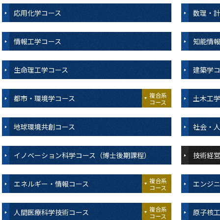
応用化学コース
数理・
情報工学コース
知能情
生命理工学コース
建築学
複合系
都市・環境学コース
土木工
コース
地球環境共創コース
社会・
イノベーション科学コース（博士後期課程）
技術経
複合系
エネルギー・情報コース
エンジ
コース
複合系
人間医療科学技術コース
原子核
コース