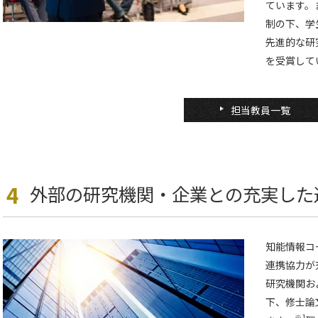
ています。
制の下、学
先進的な研
を受賞して
担当教員一覧
4
外部の研究機関・企業との充実した
知能情報コ
連携協力が
研究機関お
下、修士論
※1