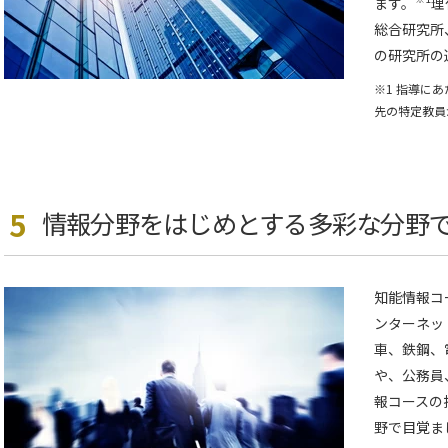
ます。
理
総合研究所
の研究所の
※1 指導に
先の特定教員
5
情報分野をはじめとする多彩な分野
知能情報コ
ンターネッ
車、鉄鋼、
や、公務員
報コースの
野で目覚ま