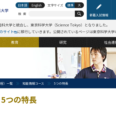
日本語
English
文字サイズ
標準
大
検索
新着入試情報
科大学と統合し、東京科学大学（Science Tokyo）となりました。
kyoのサイト
に移行していきます。公開されているページは東京科学大学
教育
研究
社会連
課程）一覧
知能情報コース
5つの特長
5つの特長