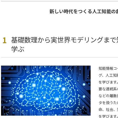
新しい時代をつくる人工知能の
1
基礎数理から実世界モデリングまで
学ぶ
知能情報コ
グ、人工知
を学びます
要な連続系
などの離散
タを扱うた
命、社会、
を学びます