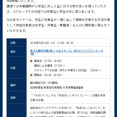
4回開催いたします。
講演では先輩講師から学生に対し人生に対する熱き思いを語っていただ
き、小グループでの対話では卒業生と学生が共に語りあいます。
なお本セミナーは、学生と卒業生が一堂に会して情報を交換する交流の場
として参加対象者は在学生・卒業生・教職員・ならびに関係者に限らせて
いただきます。
日時
2018年5月15日（火） 17:00 - 20:30
東工大蔵前会館1階 くらまえホール、同 ロイアルブルーホール
場所
講演会（17:00 - 18:40）
講師による講演（17:00 -）
内容
小グループでの対話（学生と卒業生との対話）（18:00 -）
懇親会（18:45 - 20:30）
飯村亜紀子氏（H5機物）
講師
経済産業省 産業技術環境局 大学連携推進室長
「『ものづくり』から『社会のしくみづくり』へ - この国の未来
演題
を創る仕事」
技術系のバックグラウンドを持って、「社会のしくみづくり」を
したいと飛び込んだ経済産業省の仕事。気づけば、地球温暖化問