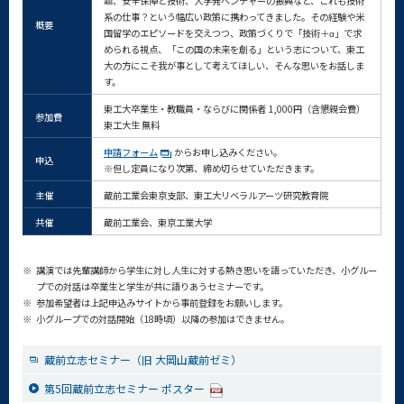
題、安全保障と技術、大学発ベンチャーの振興など、これも技術
系の仕事？という幅広い政策に携わってきました。その経験や米
概要
国留学のエピソードを交えつつ、政策づくりで「技術＋α」で求
められる視点、「この国の未来を創る」という志について、東工
大の方にこそ我が事として考えてほしい、そんな思いをお話しま
す。
東工大卒業生・教職員・ならびに関係者 1,000円（含懇親会費）
参加費
東工大生 無料
申請フォーム
からお申し込みください。
申込
※但し定員になり次第、締め切らせていただきます。
主催
蔵前工業会東京支部、東工大リベラルアーツ研究教育院
共催
蔵前工業会、東京工業大学
※
講演では先輩講師から学生に対し人生に対する熱き思いを語っていただき、小グルー
プでの対話は卒業生と学生が共に語りあうセミナーです。
※
参加希望者は上記申込みサイトから事前登録をお願いします。
※
小グループでの対話開始（18時頃）以降の参加はできません。
蔵前立志セミナー（旧 大岡山蔵前ゼミ）
第5回蔵前立志セミナー ポスター