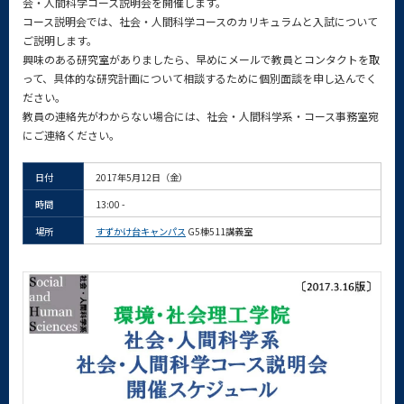
会・人間科学コース説明会を開催します。
コース説明会では、社会・人間科学コースのカリキュラムと入試について
ご説明します。
興味のある研究室がありましたら、早めにメールで教員とコンタクトを取
って、具体的な研究計画について相談するために個別面談を申し込んでく
ださい。
教員の連絡先がわからない場合には、社会・人間科学系・コース事務室宛
にご連絡ください。
日付
2017年5月12日（金）
時間
13:00 -
場所
すずかけ台キャンパス
G5棟511講義室