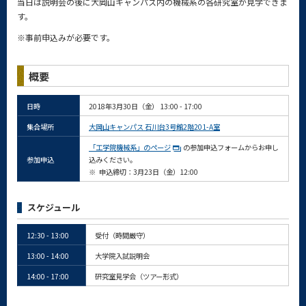
当日は説明会の後に大岡山キャンパス内の機械系の各研究室が見学できま
す。
※事前申込みが必要です。
概要
日時
2018年3月30日（金） 13:00 - 17:00
集合場所
大岡山キャンパス 石川台3号館2階201-A室
「工学院機械系」のページ
の参加申込フォームからお申し
参加申込
込みください。
※
申込締切：3月23日（金）12:00
スケジュール
12:30 - 13:00
受付（時間厳守）
13:00 - 14:00
大学院入試説明会
14:00 - 17:00
研究室見学会（ツアー形式）