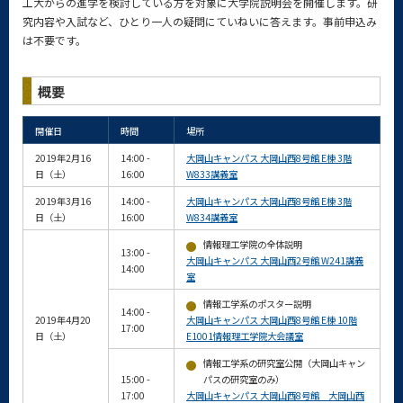
工大からの進学を検討している方を対象に大学院説明会を開催します。研
究内容や入試など、ひとり一人の疑問にていねいに答えます。事前申込み
は不要です。
概要
開催日
時間
場所
2019年2月16
14:00 -
大岡山キャンパス 大岡山西8号館 E棟 3階
日（土）
16:00
W833講義室
2019年3月16
14:00 -
大岡山キャンパス 大岡山西8号館 E棟 3階
日（土）
16:00
W834講義室
情報理工学院の全体説明
13:00 -
大岡山キャンパス 大岡山西2号館 W241講義
14:00
室
情報工学系のポスター説明
14:00 -
2019年4月20
大岡山キャンパス 大岡山西8号館 E棟 10階
17:00
日（土）
E1001情報理工学院大会議室
情報工学系の研究室公開（大岡山キャン
15:00 -
パスの研究室のみ）
17:00
大岡山キャンパス 大岡山西8号館 大岡山西