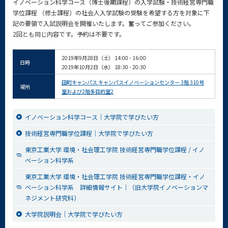
イノベーション科学コース（博士後期課程）の入学試験・技術経営専門職
学位課程 （修士課程）の社会人入学試験の受験を希望する方を対象に下
記の要領で入試説明会を開催いたします。奮ってご参加ください。
2回とも同じ内容です。予約は不要です。
2019年9月28日（土） 14:00 - 16:00
日時
2019年10月2日（水） 18:30 - 20:30
田町キャンパス キャンパスイノベーションセンター 3階 310号
場所
室および2階多目的室2
イノベーション科学コース｜大学院で学びたい方
技術経営専門職学位課程｜大学院で学びたい方
東京工業大学 環境・社会理工学院 技術経営専門職学位課程 / イノ
ベーション科学系
東京工業大学 環境・社会理工学院 技術経営専門職学位課程・イノ
ベーション科学系 詳細情報サイト｜（旧大学院イノベーションマ
ネジメント研究科）
大学院説明会｜大学院で学びたい方