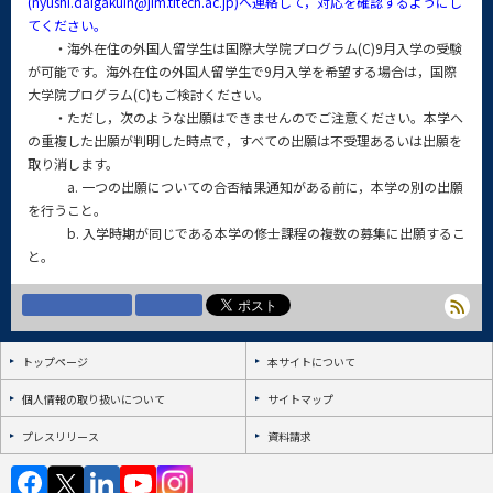
(nyushi.daigakuin@jim.titech.ac.jp)へ連絡して，対応を確認するようにし
てください。
・海外在住の外国人留学生は国際大学院プログラム(C)9月入学の受験
が可能です。海外在住の外国人留学生で9月入学を希望する場合は，国際
大学院プログラム(C)もご検討ください。
・ただし，次のような出願はできませんのでご注意ください。本学へ
の重複した出願が判明した時点で，すべての出願は不受理あるいは出願を
取り消します。
a. 一つの出願についての合否結果通知がある前に，本学の別の出願
を行うこと。
b. 入学時期が同じである本学の修士課程の複数の募集に出願するこ
と。
トップページ
本サイトについて
個人情報の取り扱いについて
サイトマップ
プレスリリース
資料請求