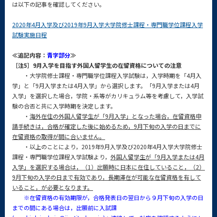
は以下の記事を確認してください。
2020年4月入学及び2019年9月入学大学院修士課程・専門職学位課程入学
試験実施日程
≪追記内容：
青字部分
≫
［注5］9月入学を目指す外国人留学生の在留資格についての注意
・大学院修士課程・専門職学位課程入学試験は，入学時期を「4月入
学」と「9月入学または4月入学」から選択します。「9月入学または4月
入学」を選択した場合，学院・系等がカリキュラム等を考慮して，入学試
験の合否と共に入学時期を決定します。
・
海外在住の外国人留学生が「9月入学」となった場合，在留資格申
請手続きは，合格が確定した後に始めるため，9月下旬の入学の日までに
在留資格の取得が間に合いません。
・以上のことにより，2019年9月入学及び2020年4月入学大学院修士
課程・専門職学位課程入学試験より，
外国人留学生が「9月入学または4月
入学」を選択する場合は，（1）出願時に日本に在住していること，（2）
9月下旬の入学の日まで有効であり，長期滞在が可能な在留資格を有して
いること，が必要となります。
※在留資格の有効期限が，合格発表日の翌日から９月下旬の入学の日
までの間にある場合は，出願前に入試課