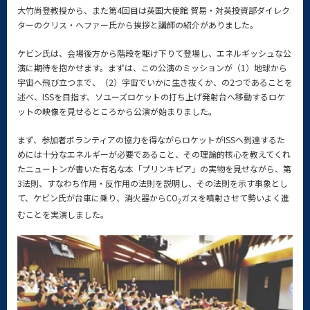
大竹尚登教授から、また第4回目は英国大使館 貿易・対英投資部ダイレク
ターのクリス・へファー氏から挨拶と講師の紹介がありました。
ケビン氏は、会場後方から階段を駆け下りて登場し、エネルギッシュな公
演に期待を抱かせます。まずは、この公演のミッションが（1）地球から
宇宙へ飛び立つまで、（2）宇宙でいかに生き抜くか、の2つであることを
述べ、ISSを目指す、ソユーズロケットの打ち上げ発射台へ移動するロケ
ットの映像を見せるところから公演が始まりました。
まず、参加者ボランティアの協力を得ながらロケットがISSへ到達するた
めには十分なエネルギーが必要であること、その理論的核心を教えてくれ
たニュートンが書いた有名な本「プリンキピア」の実物を見せながら、第
3法則、すなわち作用・反作用の法則を説明し、その法則を示す事象とし
て、ケビン氏が台車に乗り、消火器からCO
ガスを噴射させて勢いよく進
2
むことを実演しました。