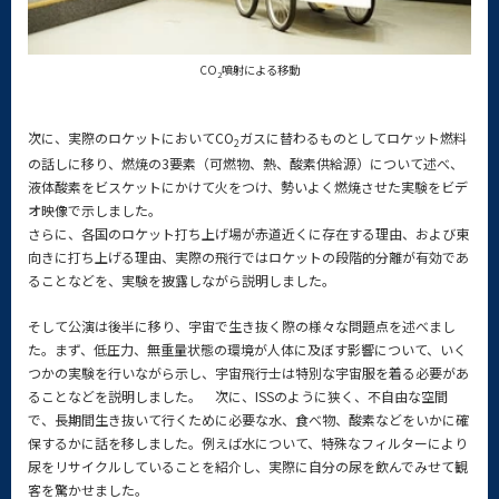
CO
噴射による移動
2
次に、実際のロケットにおいてCO
ガスに替わるものとしてロケット燃料
2
の話しに移り、燃焼の3要素（可燃物、熱、酸素供給源）について述べ、
液体酸素をビスケットにかけて火をつけ、勢いよく燃焼させた実験をビデ
オ映像で示しました。
さらに、各国のロケット打ち上げ場が赤道近くに存在する理由、および東
向きに打ち上げる理由、実際の飛行ではロケットの段階的分離が有効であ
ることなどを、実験を披露しながら説明しました。
そして公演は後半に移り、宇宙で生き抜く際の様々な問題点を述べまし
た。まず、低圧力、無重量状態の環境が人体に及ぼす影響について、いく
つかの実験を行いながら示し、宇宙飛行士は特別な宇宙服を着る必要があ
ることなどを説明しました。 次に、ISSのように狭く、不自由な空間
で、長期間生き抜いて行くために必要な水、食べ物、酸素などをいかに確
保するかに話を移しました。例えば水について、特殊なフィルターにより
尿をリサイクルしていることを紹介し、実際に自分の尿を飲んでみせて観
客を驚かせました。