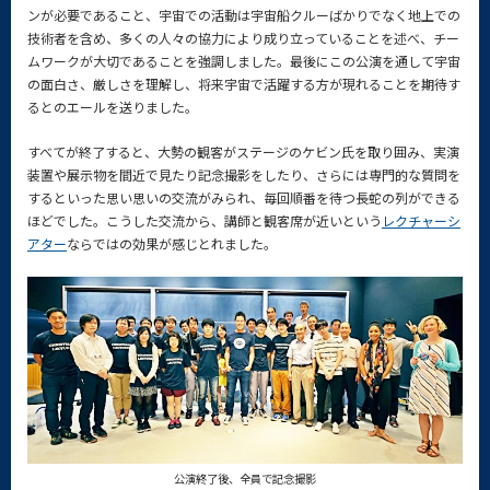
ンが必要であること、宇宙での活動は宇宙船クルーばかりでなく地上での
技術者を含め、多くの人々の協力により成り立っていることを述べ、チー
ムワークが大切であることを強調しました。最後にこの公演を通して宇宙
の面白さ、厳しさを理解し、将来宇宙で活躍する方が現れることを期待す
るとのエールを送りました。
すべてが終了すると、大勢の観客がステージのケビン氏を取り囲み、実演
装置や展示物を間近で見たり記念撮影をしたり、さらには専門的な質問を
するといった思い思いの交流がみられ、毎回順番を待つ長蛇の列ができる
ほどでした。こうした交流から、講師と観客席が近いという
レクチャーシ
アター
ならではの効果が感じとれました。
公演終了後、全員で記念撮影