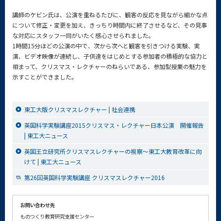
講師のケビン氏は、公演を重ねるたびに、観客の反応を見ながら細かな点
について修正・変更を加え、きっちり時間内に終了させるなど、その見事
な対応にスタッフ一同がいたく感心させられました。
1時間15分ほどの公演の中で、次から次へと観客を引きつける実験、実
演、ビデオ映像が連続し、子供達をはじめとする参加者の積極的な協力と
相まって、クリスマス・レクチャーのねらいである、参加型授業の魅力を
示すことができました。
東工大版クリスマスレクチャー | 社会連携
英国科学実験講座2015クリスマス・レクチャー日本公演 開催報告
| 東工大ニュース
英国王立研究所クリスマスレクチャーの視察～東工大教育改革に向
けて | 東工大ニュース
第26回英国科学実験講座 クリスマスレクチャー2016
お問い合わせ先
ものつくり教育研究支援センター