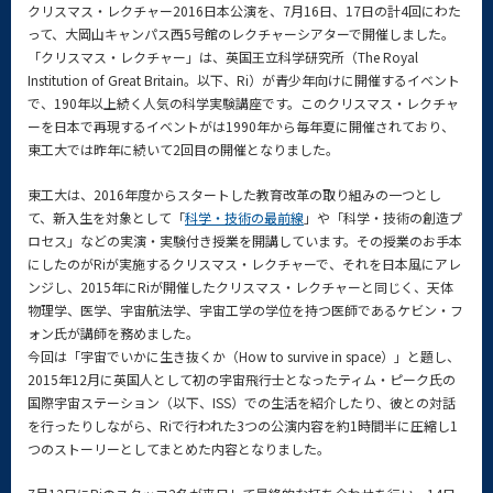
クリスマス・レクチャー2016日本公演を、7月16日、17日の計4回にわた
って、大岡山キャンパス西5号館のレクチャーシアターで開催しました。
「クリスマス・レクチャー」は、英国王立科学研究所（The Royal
Institution of Great Britain。以下、Ri）が青少年向けに開催するイベント
で、190年以上続く人気の科学実験講座です。このクリスマス・レクチャ
ーを日本で再現するイベントがは1990年から毎年夏に開催されており、
東工大では昨年に続いて2回目の開催となりました。
東工大は、2016年度からスタートした教育改革の取り組みの一つとし
て、新入生を対象として「
科学・技術の最前線
」や「科学・技術の創造プ
ロセス」などの実演・実験付き授業を開講しています。その授業のお手本
にしたのがRiが実施するクリスマス・レクチャーで、それを日本風にアレ
ンジし、2015年にRiが開催したクリスマス・レクチャーと同じく、天体
物理学、医学、宇宙航法学、宇宙工学の学位を持つ医師であるケビン・フ
ォン氏が講師を務めました。
今回は「宇宙でいかに生き抜くか（How to survive in space）」と題し、
2015年12月に英国人として初の宇宙飛行士となったティム・ピーク氏の
国際宇宙ステーション（以下、ISS）での生活を紹介したり、彼との対話
を行ったりしながら、Riで行われた3つの公演内容を約1時間半に圧縮し1
つのストーリーとしてまとめた内容となりました。