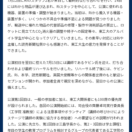
7月12日にRiのスタッフ2名が来日して最終的な打ち合わせを行い、14日
にはRiから物品が運び込まれ、Riスタッフを中心として、公演に使われる
機器、装置の準備・調整が始まりました。当初は、Riから搬入する機器・
装置が多く、いくつかの不具合や準備不足による問題が見つかりました
が、輸送中に壊れた物品の代替部品の修理・製作や消耗部品の買出し、ロ
ケットに見立てたCO
消火器の調整や椅子への固定等々、東工大のアルバ
2
イト学生が中心となってクリアしていきました。その素早い対応にはRiや
主催した読売新聞社側からも感謝され、東工大生の底力を発揮することが
できました。
公演初日を翌日に控えた7月15日には講師であるケビン氏を迎え、打ち合
わせおよび最終リハーサルを行いました。リハーサル終了後には、ケビン
氏、Ri、本学、読売新聞社、英国大使館等からの関係者出席のもと歓迎レ
セプションが開かれ、参加者全員で親交を深めながら、翌日からの公演に
備えました。
公演第1回目は、一般の参加者に加え、東工大関係者にも100席の優先席
が設けられました。各回の公演開始前には、司会役の齊藤卓司実行委員長
（工学院 准教授）による注意事項やボランティア（講師の呼びかけにより
ステージで講師の実験に協力する参加者）への要望などの説明が行われま
した。公演に先立ち、第1回目は三島学長から、第2・3回目は学士課程1
年目の学生の教育プログラムを検討するグループの代表者である工学院の