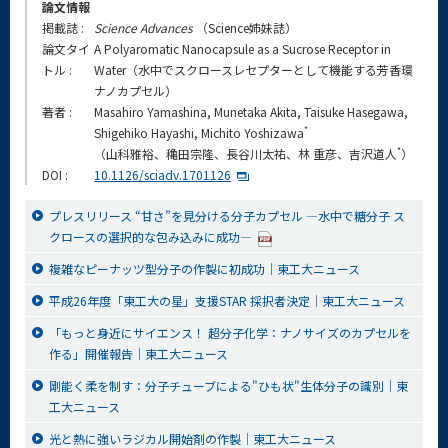
論文情報
掲載誌 :
Science Advances
（Science姉妹誌）
論文タイ
A Polyaromatic Nanocapsule as a Sucrose Receptor in
トル :
Water（水中でスクロースレセプターとして機能する芳香環
ナノカプセル）
著者 :
Masahiro Yamashina, Munetaka Akita, Taisuke Hasegawa,
*
Shigehiko Hayashi, Michito Yoshizawa
*
（山科雅裕、穐田宗隆、長谷川太祐、林 重彦、吉沢道人
）
DOI :
10.1126/sciadv.1701126
プレスリリース “甘さ”を見分ける分子カプセル ―水中で糖分子 ス
クロースの選択的な包み込みに成功―
複雑なピーナッツ型分子の作製に初成功｜東工大ニュース
平成26年度「東工大の星」支援STAR 採択者決定｜東工大ニュース
「もっと身近にサイエンス！ 超分子化学：ナノサイズのカプセルを
作る」開催報告｜東工大ニュース
剛能く柔を制す：分子チューブによる"ひも状"生体分子の識別｜東
工大ニュース
光と熱に強いラジカル開始剤の作製｜東工大ニュース