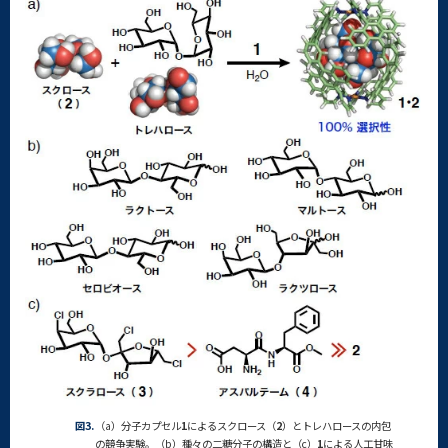
図3.
（a）分子カプセル
1
によるスクロース（
2
）とトレハロースの内包
の競争実験。（b）種々の二糖分子の構造と（c）
1
による人工甘味