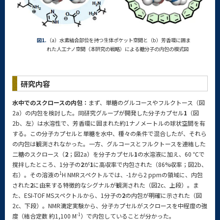
図1.
（a）水素結合部位を持つ生体ポケット空間と（b）芳香環に囲ま
れた人工ナノ空間（本研究の戦略）による糖分子の内包の模式図
研究内容
水中でのスクロースの内包：
まず、単糖のグルコースやフルクトース（図
2a）の内包を検討した。同研究グループが開発した分子カプセル
1
（図
2b、左）は水溶性で、芳香環に囲まれた約1ナノメートルの球状空間を有
する。この分子カプセルと単糖を水中、種々の条件で混合したが、それら
の内包は観測されなかった。一方、グルコースとフルクトースを連結した
二糖のスクロース（
2
；図2a）を分子カプセル
1
の水溶液に加え、60 ℃で
撹拌したところ、1分子の
2
が
1
に高収率で内包された（86%収率；図2b、
1
右）。その溶液の
H NMRスペクトルでは、-1から2 ppmの領域に、内包
された
2
に由来する特徴的なシグナルが観測された（図2c、上段）。ま
た、ESI-TOF MSスペクトルから、1分子の
2
の内包が明確に示された（図
2c、下段）。NMR滴定実験から、分子カプセルがスクロースを中程度の強
-1
度（結合定数 約1,100 M
）で内包していることが分かった。