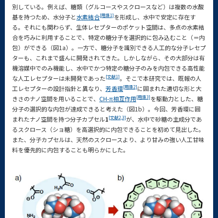
別している。例えば、糖類（グルコースやスクロースなど）は複数の水酸
[用語1]
基を持つため、水分子と
水素結合
を形成し、水中で安定に存在す
る。それにも関わらず、生体レセプターのポケット空間は、多点の水素結
合を巧みに利用することで、特定の糖分子を選択的に包み込むこと（＝内
包）ができる（図1a）。一方で、糖分子を識別できる人工的な分子レセプ
ターも、これまで盛んに開発されてきた。しかしながら、その大部分は有
機溶媒中でのみ機能し、水中でかつ特定の糖分子のみを内包できる高性能
[文献1]
な人工レセプターは未開発であった
。そこで本研究では、既報の人
[用語2]
工レセプターの設計指針と異なり、
芳香環
に囲まれた適切な形と大
[用語3]
きさのナノ空間を用いることで、
CH-π相互作用
を駆動力とした、糖
分子の選択的な内包が達成できると考えた（図1b）。今回、芳香環に囲
[文献2,
3]
まれたナノ空間を持つ分子カプセル
1
が、水中で砂糖の主成分であ
るスクロース（ショ糖）を高選択的に内包できることを初めて見出した。
また、分子カプセルは、天然のスクロースより、より甘みの強い人工甘味
料を優先的に内包することも明らかにした。