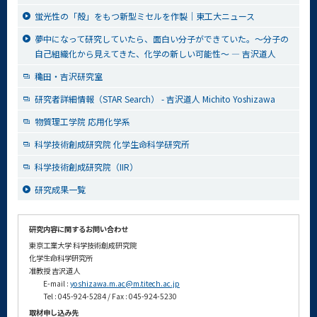
蛍光性の「殻」をもつ新型ミセルを作製｜東工大ニュース
夢中になって研究していたら、面白い分子ができていた。～分子の
自己組織化から見えてきた、化学の新しい可能性～ ― 吉沢道人
穐田・吉沢研究室
研究者詳細情報（STAR Search） - 吉沢道人 Michito Yoshizawa
物質理工学院 応用化学系
科学技術創成研究院 化学生命科学研究所
科学技術創成研究院（IIR）
研究成果一覧
研究内容に関するお問い合わせ
東京工業大学 科学技術創成研究院
化学生命科学研究所
准教授 吉沢道人
E-mail :
yoshizawa.m.ac@m.titech.ac.jp
Tel : 045-924-5284 / Fax : 045-924-5230
取材申し込み先