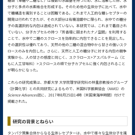
糖類（単糖や二糖など）は複数の水酸基を持つため、水に溶解した際、水
分子と多点の水素結合を形成する。そのため他の生体分子に比べて、水中
で糖構造を識別することは困難である。これまで人工的な糖レセプターの
開発は行われてきたが、その大部分は有機溶媒中に限られ、水中での糖分
子の高選択的な内包は達成されていない。本研究では、これまで着目され
ていない、分子カプセルの持つ「芳香環に囲まれたナノ空間」を利用する
ことで、水中で二糖のスクロースを効率的に内包できることを見出した。
その選択性は優れており、天然の他の二糖の混合物中から甘さの強いスク
ロースのみを内包した。さらに、天然と人工の糖分子に対する内包の競争
実験から、人の甘さの感度と同じく、スクラロース>アスパルテーム（と
もに人工甘味料）>スクロースの順で分子カプセルに強く内包されること
が明らかになった。
これらの研究成果は、京都大学 大学院理学研究科の林重彦教授のグループ
（計算化学）との共同研究によるもので、米国科学振興協会（AAAS）の
Science Advances
誌に、2017年8月25日14時（米国東海岸時間）付けで
掲載された。
研究の背景とねらい
タンパク質集合体からなる生体レセプターは、水中で様々な生体分子を識