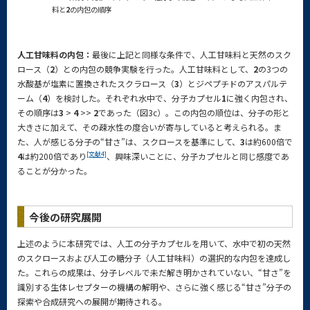
料と
2
の内包の順序
人工甘味料の内包：
最後に上記と同様な条件で、人工甘味料と天然のスク
ロース（
2
）との内包の競争実験を行った。人工甘味料として、
2
の3つの
水酸基が塩素に置換されたスクラロース（
3
）とジペプチドのアスパルテ
ーム（
4
）を検討した。それぞれ水中で、分子カプセル
1
に強く内包され、
その順序は
3
>
4
>>
2
であった（図3c）。この内包の順位は、分子の形と
大きさに加えて、その疎水性の度合いが寄与していると考えられる。ま
た、人が感じる分子の“甘さ”は、スクロースを基準にして、
3
は約600倍で
[文献4]
4
は約200倍であり
、興味深いことに、分子カプセルと同じ感度であ
ることが分かった。
今後の研究展開
上述のように本研究では、人工の分子カプセルを用いて、水中で初の天然
のスクロースおよび人工の糖分子（人工甘味料）の選択的な内包を達成し
た。これらの成果は、分子レベルで未だ解き明かされていない、“甘さ”を
識別する生体レセプターの機構の解明や、さらに強く感じる“甘さ”分子の
探索や合成研究への展開が期待される。