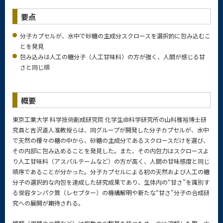
要点
分子カプセルが、水中で砂糖の主成分スクロースを選択的に包み込むこ
とを発見
包み込みは人工の糖分子（人工甘味料）の方が強く、人間が感じる甘
さと同じ順
概要
東京工業大学 科学技術創成研究院 化学生命科学研究所の山科雅裕博士研
究員と吉沢道人准教授らは、同グループが開発した分子カプセルが、水中
で天然の種々の糖の中から、砂糖の主成分であるスクロースだけを選び、
その内部に包み込めることを発見した。また、その内包力はスクロースよ
り人工甘味料（アスパルテームなど）の方が高く、人間の甘味感度と同じ
順序であることが分かった。分子カプセルによる初の天然および人工の糖
分子の選択的な内包を達成した研究成果であり、生体内の“甘さ”を識別す
る受容タンパク質（レセプター）の機構解明や新たな“甘さ”分子の合成研
究への展開が期待される。