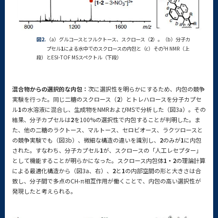
図2.
（a）グルコースとフルクトース、スクロース（
2
）。（b）分子カ
1
プセル
1
による水中でのスクロースの内包と（c）その
H NMR（上
段）とESI-TOF MSスペクトル（下段）
混合物からの選択的な内包：
次に選択性を明らかにするため、内包の競争
実験を行った。同じ二糖のスクロース（
2
）とトレハロースを分子カプセ
ル
1
の水溶液に混合し、生成物をNMRおよびMSで分析した（図3a）。その
結果、分子カプセルは
2
を100%の選択性で内包することが判明した。ま
た、他の二糖のラクトース、マルトース、セロビオース、ラクツロースと
の競争実験でも（図3b）、微細な構造の違いを識別し、
2
のみが
1
に内包
された。すなわち、分子カプセル
1
が、スクロースの「人工レセプター」
として機能することが明らかになった。スクロース内包体
1・2
の理論計算
による最適化構造から（図3a、右）、
2
と
1
の内部空間の形と大きさは合
致し、分子間で多点のCH-π相互作用が働くことで、内包の高い選択性が
発現したと考えられる。