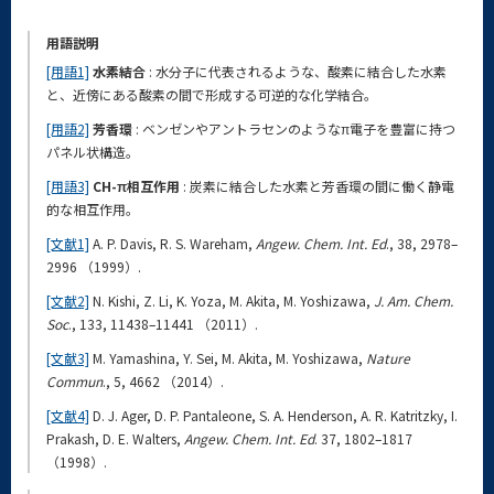
用語説明
[用語1]
水素結合
: 水分子に代表されるような、酸素に結合した水素
と、近傍にある酸素の間で形成する可逆的な化学結合。
[用語2]
芳香環
: ベンゼンやアントラセンのようなπ電子を豊富に持つ
パネル状構造。
[用語3]
CH-π相互作用
: 炭素に結合した水素と芳香環の間に働く静電
的な相互作用。
[文献1]
A. P. Davis, R. S. Wareham,
Angew. Chem. Int. Ed
., 38, 2978–
2996 （1999）.
[文献2]
N. Kishi, Z. Li, K. Yoza, M. Akita, M. Yoshizawa,
J. Am. Chem.
Soc
., 133, 11438–11441 （2011）.
[文献3]
M. Yamashina, Y. Sei, M. Akita, M. Yoshizawa,
Nature
Commun
., 5, 4662 （2014）.
[文献4]
D. J. Ager, D. P. Pantaleone, S. A. Henderson, A. R. Katritzky, I.
Prakash, D. E. Walters,
Angew. Chem. Int. Ed
. 37, 1802–1817
（1998）.