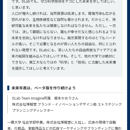
です。DLabでも、ぜひ科学技術をテコにした未来を示してほしい、
と思います。
人口が増大し続ければ、当然資源は枯渇します。環境汚染も広がる
恐れがあり、生物多様性など自然も脅かされます。だからこそ、持
続可能な未来を私たちは模索しなければなりません。ただし、一方
では、決して窮屈にならない、誰もが幸せだなと感じられるような
未来を志向しなければなりません。両方実現するのはとてもハード
ルが高い。そこで必要となるのが若い人たちの自由な、枠にとらわ
れない発想です。DLabにも、若い人たちの自由奔放なアイデアと未
来の絵図を組み込んでほしいですね。そして、他の大学では絶対に
できない、東工大ならではの「科学」と「技術」に立脚した未来像
を提示してほしいと考えています。
未来年表は、ベータ版を作り続けよう
DLab Team Imagine所属 根本かおりさん
株式会社博報堂 ブランド・イノベーションデザイン局 ストラテジック
プランニングディレクター
一橋大学 社会学部卒業。株式会社博報堂に入社し、広告の現場で自動
車、化粧品、家庭用品などの広告マーケティングやブランディングに携わ