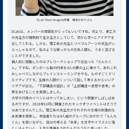
DLab Team Imagine所属 根本かおりさん
DLabは、メンバーの雰囲気がとってもいいですね。何より、東工大
の先生方が情熱的で生き生きとしていて、次から次へとアイデアを
出してくれる。しかも、理工系の先生とリベラルアーツの先生がい
らっしゃるので、私のような根っからの文系人間も、うまく混ざる
ことができました。
個人的に感動したのはプレワークショップで出会った「えんたく
ん」ですね。ダンボール製の円卓を4人の膝の上に乗せて、あれこれ
おしゃべりしながらブレインストーミングをやる。ものすごくクリ
エイティブです。生身の人間がくっついて話して考えるからいいア
イデアが出る。「下部構造の設計」が「上部構造＝思想や思考」の
質をあげることを実感しました。
大学や行政のイベントはやっておしまい、という側面がしばしばあ
るのですが、2018年10月に開催されたキックオフイベントはそうで
はありませんでした。理工系の先生方がそれぞれの立場の刺激的な
未来像を発表し、参加者たちは4人組のグループに分かれて「えんた
くん」を使いながら、自分の考える「未来」を文字やイラストに落
とし込んでいく。入念な準備をされたんだろうなと思いました。