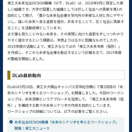
東工大未来社会DESIGN機構（以下、DLab）は、2018年9月に発足した新
しい組織です。大学が設置した組織としては珍しく社会への貢献を第1の
目的として掲げ、「豊かな未来社会像を学内外の多様な人材と共にデザイ
ンし、描いた未来へ至る道筋を提示、共有することで、広く社会に貢献す
ること」を活動目標としています。
まだ誰も見たことのない未来を、その実現に向けた道筋を示しつつわかり
やすく提示するという課題は、予想よりはるかに困難なものでしたが、
2018年度の活動により、東工大ならではの「東工大未来年表（仮称）」
を作成し、そこから未来社会像を創出するという計画を立て、2019年度
の取組を開始しました。
DLab最新動向
DLabは5月18日、東工大大岡山キャンパス百年記念館にて第1回目の「未
来のシナリオを考えるワークショップ」を開催しました。今回のワークシ
ョップは、未来洞察というアプローチを活用して、「東工大未来年表（仮
称）」を構成する数十の未来シナリオの作成を目的としています。
ワークショップの詳細については、以下の記事をご覧ください。
未来社会DESIGN機構「未来のシナリオを考えるワークショップ」
開催｜東工大ニュース