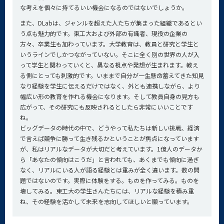
な考えを個々に持てるいい機会になるのではないでしょうか。
また、DLabは、ジャンルを超えた人たちが集まった組織であるとい
う点も魅力的です。東工大および外部の有識者、現役の企業の
方々、卒業生も加わっています。大学教育は、教員と研究と学生と
いうラインでしかつながっていない。そこに全く別の世界の人が入
って学生と関わっていくと、異なる視点や発想が生まれます。教え
る側にとっても刺激的です。いままで自分が一生懸命蓄えてきた知見
なり経験を学生に伝えるだけではなく、外とも連携しながら、より
幅広い形の教育を作れる機会になります。そして教員自身の見方も
広がって、その研究にも反映されるとしたら非常にいいことです
ね。
ビッグデータの時代の中で、どうやって私たちは新しい挑戦、経済
で言えば競争に勝って生き残るかということが焦点になっています
が、私はリアルなデータが大切だと考えています。1億人のデータか
ら「あなたの傾向はこうだ」と言われても、あくまでも傾向に過ぎ
なく、リアルにいる人が語る経験とは重みが全く違います。数の問
題ではないのです。実際に体験をする。ものを作ってみる。ものを
壊してみる。東工大の学生さんたちには、リアルな経験を積み重
ね、その経験を活かして未来を志向してほしいと願っています。