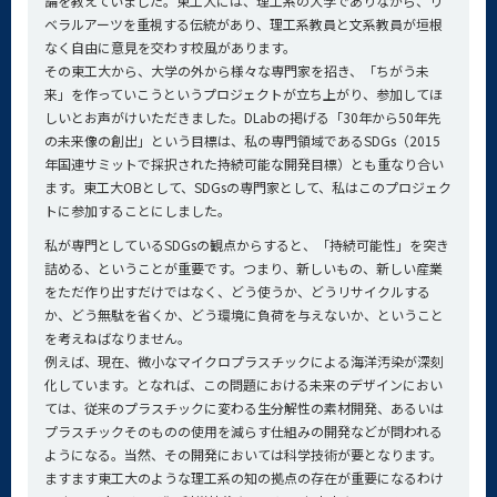
論を教えていました。東工大には、理工系の大学でありながら、リ
ベラルアーツを重視する伝統があり、理工系教員と文系教員が垣根
なく自由に意見を交わす校風があります。
その東工大から、大学の外から様々な専門家を招き、「ちがう未
来」を作っていこうというプロジェクトが立ち上がり、参加してほ
しいとお声がけいただきました。DLabの掲げる「30年から50年先
の未来像の創出」という目標は、私の専門領域であるSDGs（2015
年国連サミットで採択された持続可能な開発目標）とも重なり合い
ます。東工大OBとして、SDGsの専門家として、私はこのプロジェク
トに参加することにしました。
私が専門としているSDGsの観点からすると、「持続可能性」を突き
詰める、ということが重要です。つまり、新しいもの、新しい産業
をただ作り出すだけではなく、どう使うか、どうリサイクルする
か、どう無駄を省くか、どう環境に負荷を与えないか、ということ
を考えねばなりません。
例えば、現在、微小なマイクロプラスチックによる海洋汚染が深刻
化しています。となれば、この問題における未来のデザインにおい
ては、従来のプラスチックに変わる生分解性の素材開発、あるいは
プラスチックそのものの使用を減らす仕組みの開発などが問われる
ようになる。当然、その開発においては科学技術が要となります。
ますます東工大のような理工系の知の拠点の存在が重要になるわけ