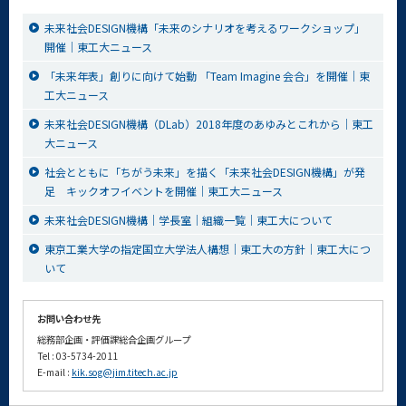
未来社会DESIGN機構「未来のシナリオを考えるワークショップ」
開催｜東工大ニュース
「未来年表」創りに向けて始動 「Team Imagine 会合」を開催｜東
工大ニュース
未来社会DESIGN機構（DLab）2018年度のあゆみとこれから｜東工
大ニュース
社会とともに「ちがう未来」を描く「未来社会DESIGN機構」が発
足 キックオフイベントを開催｜東工大ニュース
未来社会DESIGN機構｜学長室｜組織一覧｜東工大について
東京工業大学の指定国立大学法人構想｜東工大の方針｜東工大につ
いて
お問い合わせ先
総務部企画・評価課総合企画グループ
Tel : 03-5734-2011
E-mail :
kik.sog@jim.titech.ac.jp