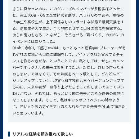
さらに良かったのは、このグループのメンバーが多種多様だったこ
と。東工大OB・OGの企業経営者層や、バリバリの学者や、現役の
大学生や高校生が、上下関係なしのフラットな状態で意見交換をす
る。高校生や大学生が、全く物怖じせずに自分の意見を披露する。
彼らの能力もさることながら、そうさせる「場づくり」の妙がこの
イベントにはありました。
DLabに参加して感じたのは、もっともっと産官学のプレーヤーがそ
れぞれの立場から自由に議論をして、アイデアを社会実装するチャ
ンスを作るべきだな、ということです。私としては、ぜひこのメン
バーでオリジナルの未来年表を作りたい。ただし、ひとつ作ったら
おしまい、ではなくて、その年表をベータ版として、どんどんバー
ジョンアップしていく。現実も科学技術も日々バージョンアップす
るのに、未来年表が一旦作り上げたらそこでおしまいであっていい
わけがない。それでは、あっという間に未来どころか過去の遺物に
なってしまいます。そこで、私はキックオフイベントの時のよう
に、若い人たちのアイデアも取り入れた生きた未来をDLabで描きた
いと思っています。
リアルな経験を積み重ねて欲しい