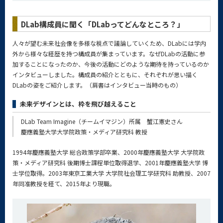
DLab構成員に聞く「DLabってどんなところ？」
人々が望む未来社会像を多様な視点で議論していくため、DLabには学内
外から様々な経歴を持つ構成員が集まっています。なぜDLabの活動に参
加することになったのか、今後の活動にどのような期待を持っているのか
インタビューしました。構成員の紹介とともに、それぞれが思い描く
DLabの姿をご紹介します。（肩書はインタビュー当時のもの）
未来デザインとは、枠を飛び越えること
DLab Team Imagine（チームイマジン）所属 蟹江憲史さん
慶應義塾大学大学院政策・メディア研究科 教授
1994年慶應義塾大学 総合政策学部卒業、2000年慶應義塾大学 大学院政
策・メディア研究科 後期博士課程単位取得退学、2001年慶應義塾大学 博
士学位取得。2003年東京工業大学 大学院社会理工学研究科 助教授、2007
年同准教授を経て、2015年より現職。