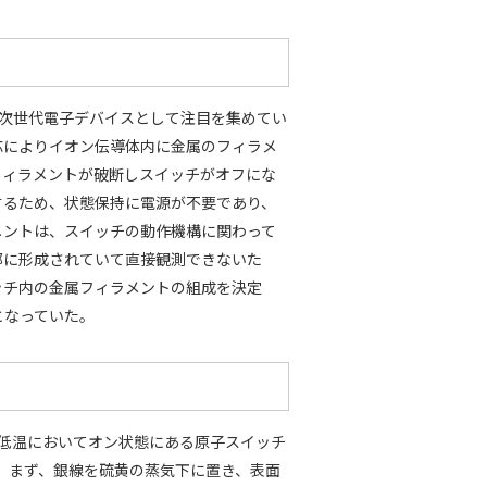
の次世代電子デバイスとして注目を集めてい
応によりイオン伝導体内に金属のフィラメ
フィラメントが破断しスイッチがオフにな
するため、状態保持に電源が不要であり、
メントは、スイッチの動作機構に関わって
部に形成されていて直接観測できないた
ッチ内の金属フィラメントの組成を決定
となっていた。
低温においてオン状態にある原子スイッチ
。まず、銀線を硫黄の蒸気下に置き、表面