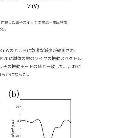
）作製した原子スイッチの電流―電圧特性
なる。
8 mVのところに急激な減少が観測され、
、図2bに単体の銀のワイヤの振動スペクトル
イッチの振動モードの値と一致した。これか
明らかになった。