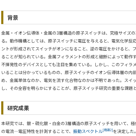
背景
金属・イオン伝導体・金属の3層構造の原子スイッチは、究極サイズ
る。動作機構としては、原子スイッチに電圧を与えると、電気化学反
ントが形成されてスイッチがオンになること、逆の電圧をかけると、
ることが知られている。金属フィラメントの形成と破断によって動作
不揮発性のデバイスとしても注目を集めている。しかし、このフィラ
いることは分かっているものの、原子スイッチのイオン伝導体層の内
め、金属単体なのか、電気を流す化合物なのかは不明であった。スイ
し、その全容を明らかにすることが、原子スイッチ研究の重要な課題
研究成果
本研究では、銀・硫化銀・白金の3層構造の原子スイッチを用いて、極
[用語2]
の電流―電圧特性を計測することで、
振動スペクトル
を決定した