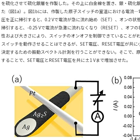
を硫化させて硫化銀層を作製した。その上に白金線を置き、銀・硫化銀
た（図1a）。図1bには、作製した原子スイッチの室温における電流
圧を正に掃引すると、0.2 Vで電流が急に流れ始め（SET）、オンの
掃引すると、-0.25 Vで電流が急激に流れなくなり（RESET）、オ
性および大きさにより、スイッチのオンオフを制御できていることが
スイッチを動作させることはできるが、SET電圧、RESET電圧が共
決定するための振動スペクトル計測を行うことができない。そこで、
することで、SET電圧とRESET電圧を共に±1 Vまで増加させた。