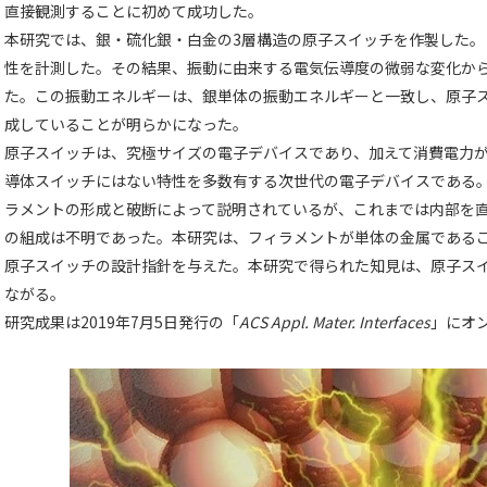
直接観測することに初めて成功した。
本研究では、銀・硫化銀・白金の3層構造の原子スイッチを作製した
性を計測した。その結果、振動に由来する電気伝導度の微弱な変化か
た。この振動エネルギーは、銀単体の振動エネルギーと一致し、原子
成していることが明らかになった。
原子スイッチは、究極サイズの電子デバイスであり、加えて消費電力
導体スイッチにはない特性を多数有する次世代の電子デバイスである
ラメントの形成と破断によって説明されているが、これまでは内部を
の組成は不明であった。本研究は、フィラメントが単体の金属である
原子スイッチの設計指針を与えた。本研究で得られた知見は、原子ス
ながる。
研究成果は2019年7月5日発行の「
ACS Appl. Mater. Interfaces
」にオ