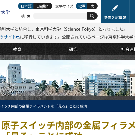
日本語
English
文字サイズ
標準
大
検索
新着入試情報
科大学と統合し、東京科学大学（Science Tokyo）となりました。
kyoのサイト
に移行していきます。公開されているページは東京科学大学
教育
研究
社会連
スイッチ内部の金属フィラメントを「見る」ことに成功
原子スイッチ内部の金属フィラ