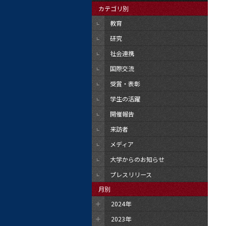
カテゴリ別
教育
研究
社会連携
国際交流
受賞・表彰
学生の活躍
開催報告
来訪者
メディア
大学からのお知らせ
プレスリリース
月別
2024年
2023年