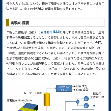
号を入力するだけという、極めて簡便な方法でカオス信号を発生させる手
法を実証し、素子の小型化と低電圧駆動を実現しました。
実験の概要
[用語5]
作製した振動子（図1）は
両持ち梁
と呼ばれる架橋構造を有し、圧電
半導体を微細加工することにより作製しました。電極に交流電圧を加える
ことにより、圧電効果を用いて構造を振動させることが可能です。今回、
2つの異なる周波数の交流電圧を同時に加え、その周波数差を振動子の
「秤動」運動に共鳴させるという新しい手法により、カオス的な振る舞い
を示す複雑な信号の発生に成功し（図2）、得られた信号が実際にカオス
の特徴を持つことが数値解析により確認されました。素子に加えた電圧は
1～3ボルトと従来に比較して一桁程度小さな値であり、また両持ち梁とい
う極めてシンプルな構造により、カオス信号の発生に成功しました。