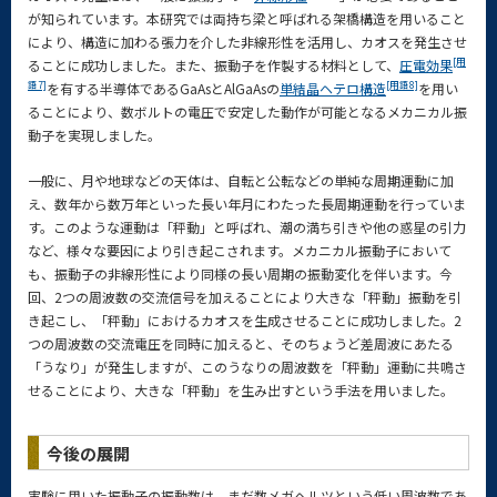
が知られています。本研究では両持ち梁と呼ばれる架橋構造を用いること
により、構造に加わる張力を介した非線形性を活用し、カオスを発生させ
[用
ることに成功しました。また、振動子を作製する材料として、
圧電効果
語7]
[用語8]
を有する半導体であるGaAsとAlGaAsの
単結晶ヘテロ構造
を用い
ることにより、数ボルトの電圧で安定した動作が可能となるメカニカル振
動子を実現しました。
一般に、月や地球などの天体は、自転と公転などの単純な周期運動に加
え、数年から数万年といった長い年月にわたった長周期運動を行っていま
す。このような運動は「秤動」と呼ばれ、潮の満ち引きや他の惑星の引力
など、様々な要因により引き起こされます。メカニカル振動子において
も、振動子の非線形性により同様の長い周期の振動変化を伴います。今
回、2つの周波数の交流信号を加えることにより大きな「秤動」振動を引
き起こし、「秤動」におけるカオスを生成させることに成功しました。2
つの周波数の交流電圧を同時に加えると、そのちょうど差周波にあたる
「うなり」が発生しますが、このうなりの周波数を「秤動」運動に共鳴さ
せることにより、大きな「秤動」を生み出すという手法を用いました。
今後の展開
実験に用いた振動子の振動数は、まだ数メガヘルツという低い周波数であ