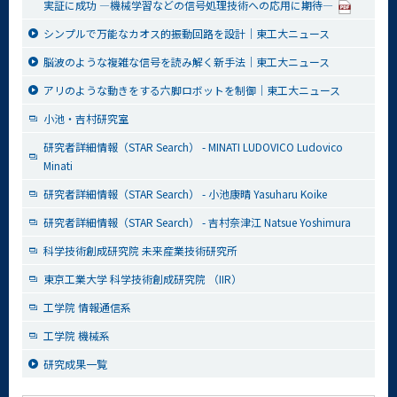
実証に成功 —機械学習などの信号処理技術への応用に期待—
シンプルで万能なカオス的振動回路を設計｜東工大ニュース
脳波のような複雑な信号を読み解く新手法｜東工大ニュース
アリのような動きをする六脚ロボットを制御｜東工大ニュース
小池・吉村研究室
研究者詳細情報（STAR Search） - MINATI LUDOVICO Ludovico
Minati
研究者詳細情報（STAR Search） - 小池康晴 Yasuharu Koike
研究者詳細情報（STAR Search） - 吉村奈津江 Natsue Yoshimura
科学技術創成研究院 未来産業技術研究所
東京工業大学 科学技術創成研究院 （IIR）
工学院 情報通信系
工学院 機械系
研究成果一覧