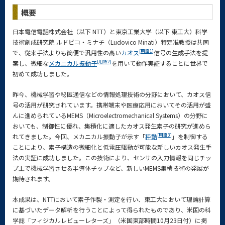
概要
日本電信電話株式会社（以下 NTT）と東京工業大学（以下 東工大）科学
技術創成研究院 ルドビコ・ミナチ（Ludovico Minati）特定准教授は共同
[用語1]
で、従来手法よりも簡便で汎用性の高い
カオス
信号の生成手法を提
[用語2]
案し、微細な
メカニカル振動子
を用いて動作実証することに世界で
初めて成功しました。
昨今、機械学習や秘匿通信などの情報処理技術の分野において、カオス信
号の活用が研究されています。携帯端末や医療応用においてその活用が盛
んに進められているMEMS（Microelectromechanical Systems）の分野に
おいても、制御性に優れ、集積化に適したカオス発生素子の研究が進めら
[用語3]
れてきました。今回、メカニカル振動子が示す「
秤動
」を制御する
ことにより、素子構造の微細化と低電圧駆動が可能な新しいカオス発生手
法の実証に成功しました。この技術により、センサの入力情報を同じチッ
プ上で機械学習させる半導体チップなど、新しいMEMS集積技術の発展が
期待されます。
本成果は、NTTにおいて素子作製・測定を行い、東工大において理論計算
に基づいたデータ解析を行うことによって得られたものであり、米国の科
学誌「フィジカルレビューレターズ」（米国東部時間10月23日付）に掲