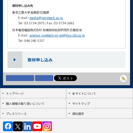
取材申し込み先
東京工業大学 総務部 広報課
E-mail :
media@jim.titech.ac.jp
Tel : 03-5734-2975 / Fax : 03-5734-3661
日本電信電話株式会社 先端技術総合研究所 広報担当
E-mail :
science_coretech-pr-ml@hco.ntt.co.jp
Tel : 046-240-5157
取材申し込み
トップページ
本サイトについて
個人情報の取り扱いについて
サイトマップ
プレスリリース
資料請求