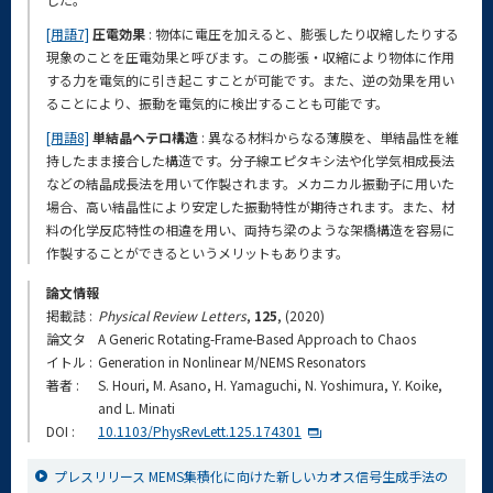
[用語7]
圧電効果
: 物体に電圧を加えると、膨張したり収縮したりする
現象のことを圧電効果と呼びます。この膨張・収縮により物体に作用
する力を電気的に引き起こすことが可能です。また、逆の効果を用い
ることにより、振動を電気的に検出することも可能です。
[用語8]
単結晶ヘテロ構造
: 異なる材料からなる薄膜を、単結晶性を維
持したまま接合した構造です。分子線エピタキシ法や化学気相成長法
などの結晶成長法を用いて作製されます。メカニカル振動子に用いた
場合、高い結晶性により安定した振動特性が期待されます。また、材
料の化学反応特性の相違を用い、両持ち梁のような架橋構造を容易に
作製することができるというメリットもあります。
論文情報
掲載誌 :
Physical Review Letters
,
125
, (2020)
論文タ
A Generic Rotating-Frame-Based Approach to Chaos
イトル :
Generation in Nonlinear M/NEMS Resonators
著者 :
S. Houri, M. Asano, H. Yamaguchi, N. Yoshimura, Y. Koike,
and L. Minati
DOI :
10.1103/PhysRevLett.125.174301
プレスリリース MEMS集積化に向けた新しいカオス信号生成手法の