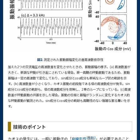
図2.
測定された振動振幅変化の差周波数依存性
加えた2つの交流電圧の周波数差を変化させたときの、振動振幅の様子。(a) 周波数差が
大きく、単調な秤動が引き起こされている場合。単一周期の秤動振動であるため、振動
振幅は一定の周波数で変化しており、sin成分とcos成分も単純なループ状の軌跡を示
す。(b) 周波数差が小さくなり、カオス振動の前段階である倍の周波数成分が発生。sin
成分とcos成分の軌跡も、倍の周波数成分を反映し、2重のループになっている。(c)周波
数差が秤動振動の共振を示した場合。振動の位相と振幅がランダムに変化するカオス的
な秤動振動が観測された。sin成分とcos成分の軌跡も周期性のない複雑な振る舞いを示
す。
技術のポイント
[用語6]
カオスの発生には、一般に振動子の「
非線形性
」が必要であること