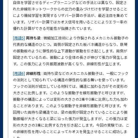
自体を学習させるディープラーニングなどの手法とは異なり、固定さ
れた非線形ネットワークからの出力の重みづけだけを学習させること
により機械学習を実現するリザバー計算の手法が、最近注目を集めて
います。リザバー計算ではカオス信号を用いることによりエラー率の
優れた計算ができる可能性が指摘されています。
[用語5]
両持ち梁
: 微細加工技術により作製されるメカニカル振動子の
代表的な構造のひとつ。両側が固定された板バネ構造からなり、鉄琴
の振動板のように弾性的な上下運動が振動を引き起こします。両側が
固定されているため、振動により全体の長さが伸びて張力が発生しま
す。この張力により共振周波数が高くなり、非線形性が生じます。
[用語6]
非線形性
: 両持ち梁などのメカニカル振動子は、一般にフック
の法則として知られている構造の弾性的な振る舞いを使っています。
フックの法則が成立している材料では、構造に加わる力がその変形の
大きさに比例します。このような振動子を線形振動子と呼びますが、
振動子の構造によっては変形の大きさの2乗や3乗に比例した力も加わ
ることがあります。このような振動子を非線形振動子と呼びます。今
回用いた両持ち梁構造では、梁の両側が固定されていることにより振
動振幅が大きくなると梁に沿った張力が発生しますが、この張力は変
形の大きさの3乗に比例する力を引き起こします。今回の実験では、こ
の非線形性を用いることによってカオスを発生させることに成功しま
した。