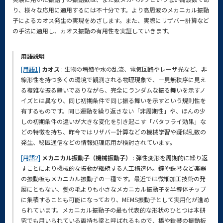
り、様々な応用に適用するには不十分です。より高周波のメカニカル振動
子によるカオス発生の実現をめざします。また、実際にリザバー計算など
の手法に適用し、カオス振動の有用性を実証していきます。
用語説明
[用語1]
カオス
: 生物の増殖や水の乱流、電気回路やレーザ光など、非
線形性を持つ多くの環境で観測される物理現象で、一見無秩序に見え
る複雑な振る舞いでありながら、完全にランダムな振る舞いを示すノ
イズとは異なり、同じ初期条件で同じ振る舞いを示すという規則性を
有するものです。同じ運動を繰り返さない「非周期性」や、ほんの少
しの初期条件の違いが大きな変化を引き起こす「バタフライ効果」な
どの特徴を持ち、昨今ではリザバー計算などの機械学習や疑似乱数の
発生、秘匿通信などの情報処理応用が検討されています。
[用語2]
メカニカル振動子（機械振動子）
: 弾性変形を周期的に繰り返
すことにより機械的な振動が継続する人工構造体。鐘や鉄琴など楽器
の振動板もメカニカル振動子の一種です。最近では微細加工技術の発
展にともない、髪の毛よりも小さなメカニカル振動子を半導体チップ
に集積することも可能になっており、MEMS振動子として実用化が進め
られています。メカニカル振動子の最も代表的な形状のひとつは本研
究でも用いられている両持ち梁と呼ばれるもので、橋や鉄琴の振動板