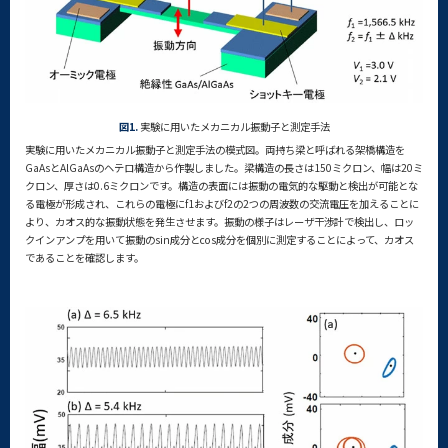
図1.
実験に用いたメカニカル振動子と測定手法
実験に用いたメカニカル振動子と測定手法の模式図。両持ち梁と呼ばれる架橋構造を
GaAsとAlGaAsのヘテロ構造から作製しました。梁構造の長さは150ミクロン、幅は20ミ
クロン、厚さは0.6ミクロンです。構造の表面には振動の電気的な駆動と検出が可能とな
る電極が形成され、これらの電極にf1およびf2の2つの周波数の交流電圧を加えることに
より、カオス的な振動状態を発生させます。振動の様子はレーザ干渉計で検出し、ロッ
クインアンプを用いて振動のsin成分とcos成分を個別に測定することによって、カオス
であることを確認します。