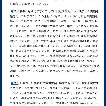
に類似した形状をしています。
[用語3]
秤動
: 月や地球などの天体は自転や公転という決まった周期運
動を行っていますが、この運動とともに、ゆっくりとした別の周期運
動も行っています。このような運動は「秤動」と呼ばれ、自転や公転
に比較して小さく、また周期も数年から数万年という大きなものであ
り、潮の満ち引きや他の惑星の引力など、様々な要因により引き起こ
されます。メカニカル振動子はある決まった周波数で規則的な振動運
動を行いますが、振動子が持つ非線形性により完全な周期運動にはな
らず、長い周期の振幅変化を伴います。この振幅変化は天体の秤動運
動に相当するものと言えますが、通常は天体と同様に非常に小さな変
化しか見られません。しかし、秤動運動の周波数に相当する周期的な
外力が加わると、共鳴現象により大きな秤動運動が引き起こされま
す。今回の研究では、外部より2つの振動数を加え、その差周波を秤動
運動に共鳴させることにより、カオス信号を発生させることに成功し
ました。
[用語4]
リザバー計算などの機械学習
: 機械学習とは人工知能を構成す
る技術の一つです。コンピュータにより大規模データから共通のパタ
ーンやルールを見つけ出し、それを新しい入力データに適用すること
により、様々な判断や結果の予測を可能とする技術です。機械学習に
も様々な手法が存在しますが、データ処理を行う非線形ネットワーク