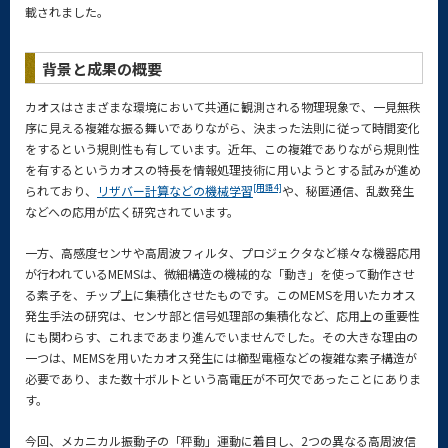
載されました。
背景と成果の概要
カオスはさまざまな環境において共通に観測される物理現象で、一見無秩
序に見える複雑な振る舞いでありながら、決まった法則に従って時間変化
をするという規則性も有しています。近年、この複雑でありながら規則性
を有するというカオスの特長を情報処理技術に用いようとする試みが進め
[用語4]
られており、
リザバー計算などの機械学習
や、秘匿通信、乱数発生
などへの応用が広く研究されています。
一方、高感度センサや高周波フィルタ、プロジェクタなど様々な機器応用
が行われているMEMSは、微細構造の機械的な「動き」を使って動作させ
る素子を、チップ上に集積化させたものです。このMEMSを用いたカオス
発生手法の研究は、センサ部と信号処理部の集積化など、応用上の重要性
にも関わらす、これまであまり進んでいませんでした。その大きな理由の
一つは、MEMSを用いたカオス発生には櫛型電極などの複雑な素子構造が
必要であり、また数十ボルトという高電圧が不可欠であったことにありま
す。
今回、メカニカル振動子の「秤動」運動に着目し、2つの異なる高周波信