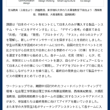
担当教員（上段左より：因幡教授、東京理科大学の八木澤准教授 下段左より：西條教
授、齊藤教授、大橋准教授、田岡助教）
課題は「日本のイベントをヒントとして日本人のみが購入する製品・シス
テム・サービスをデザインする」とし、「デザイン思考」の基本である
「共感」「定義」「発想」「プロトタイプ」「テスト」の5つのステップ
を理解し、新しいデザインやサービスを探求することを目的としました。
学生は所属大学混成の4つのチームに分かれ、自国の文化やイベントと対
比させながら日本文化や日本における季節のイベント（行事）を学ぶこと
を選定する作業から始めました。各チームは、花見（夜桜）、七夕、花
火、年賀状といった日本のイベントを選び、自らがインタビュアーとなっ
て日本人にその行事について質問し、アイデアをプロトタイプで目に見え
る形にしながらテストを繰り返して、最終日の発表会に向けて製品やサー
ビスの提案をまとめていきました。
ワークショップでは、期間中3回行われたフィードバックミーティングで
環境・社会理工学院融合理工学系の齊藤滋規教授、西條美紀教授、大橋匠
准教授、田岡祐樹助教から各チームの活動に対するコメントやアドバイス
があり、参加者たちは最終発表に向けてアイデアを磨いていきました。
また本学の大学院生5名がティーチングアシスタントとして各チームに入