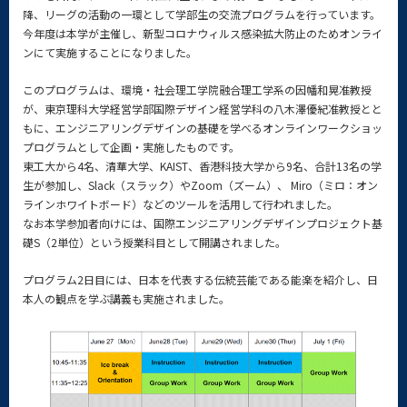
降、リーグの活動の一環として学部生の交流プログラムを行っています。
今年度は本学が主催し、新型コロナウィルス感染拡大防止のためオンライ
ンにて実施することになりました。
このプログラムは、環境・社会理工学院融合理工学系の因幡和晃准教授
が、東京理科大学経営学部国際デザイン経営学科の八木澤優紀准教授とと
もに、エンジニアリングデザインの基礎を学べるオンラインワークショッ
プログラムとして企画・実施したものです。
東工大から4名、清華大学、KAIST、香港科技大学から9名、合計13名の学
生が参加し、Slack（スラック）やZoom（ズーム）、 Miro（ミロ：オン
ラインホワイトボード）などのツールを活用して行われました。
なお本学参加者向けには、国際エンジニアリングデザインプロジェクト基
礎S（2単位）という授業科目として開講されました。
プログラム2日目には、日本を代表する伝統芸能である能楽を紹介し、日
本人の観点を学ぶ講義も実施されました。