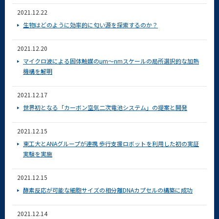
2021.12.22
生物はどのように効率的に匂い源を探索するのか？
2021.12.20
マイクロ波による固体触媒のμm～nmスケールの局所選択的な加熱
機構を解明
2021.12.17
世界初となる「カーボン空気二次電池システム」の提案と開発
2021.12.15
東工大とANAグループが連携 歩行支援ロボットを利用した初の実証
実験を実施
2021.12.15
酵素反応が可能な細胞サイズの相分離DNAカプセルの構築に成功
2021.12.14