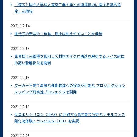
「港区と国立大学法人東京工業大学との連携協力に関する基本協
定」を締結
2021.12.14
遺伝子の転写の「伸長」場所は動きやすいことを発見
2021.12.13
世界初！元素種を識別して材料のミクロ構造を解析するノイズ耐性
の高い新解析法を開発
2021.12.13
マーカー不要で高度な運動物体への投影が可能な プロジェクション
マッピング用高速プロジェクタを開発
2021.12.10
低温ポリシリコン（LTPS）に匹敵する高性能で安定なアモルファス
酸化物薄膜トランジスタ（TFT）を実現
2021.12.03