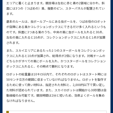
エリアに着くと止まります。競技場は左右に赤と青の2領域に分かれ、斜
面には3つの（つばめの）巣、複数のピン、スターパネルが配置されてい
ます。
基本のルールは、虫ボールプールにある虫ボールを、つばめ役のロボット
が自陣にある巣かコレクションボックスにできるだけ多く入れるというも
のです。斜面に3つある巣のうち、中央の巣に虫ボールを入れると30点、
左右の巣に入れると10点が、コレクションボックスに入れると1点が加算
されます。
また、スカイエリアにあるたった1つのスターボールをコレクションボッ
クスに入れると10点が加算され、総得点が2倍になります。対戦チームの
どちらかがすべての巣にボールを入れ、かつスターボールをコレクション
ボックスに入れると、その時点で勝利となります。
ロボットの総重量は10キロ以内で、それぞれのロボットはスタート時には
50センチ立方の範囲に収まっていなければなりません。ロボットを製作す
るために使って良い材料は、指定された材料と、2,000円以下で買い足し
た材料が認められています。また、スカイロボットは開始から30秒間は自
動操縦のみ可能です。競技時間は2分と短いため、効率よくボールを集め
なければなりません。