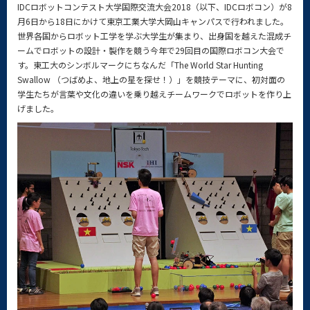
IDCロボットコンテスト大学国際交流大会2018（以下、IDCロボコン）が8
月6日から18日にかけて東京工業大学大岡山キャンパスで行われました。
世界各国からロボット工学を学ぶ大学生が集まり、出身国を越えた混成チ
ームでロボットの設計・製作を競う今年で29回目の国際ロボコン大会で
す。東工大のシンボルマークにちなんだ「The World Star Hunting
Swallow （つばめよ、地上の星を探せ！）」を競技テーマに、初対面の
学生たちが言葉や文化の違いを乗り越えチームワークでロボットを作り上
げました。