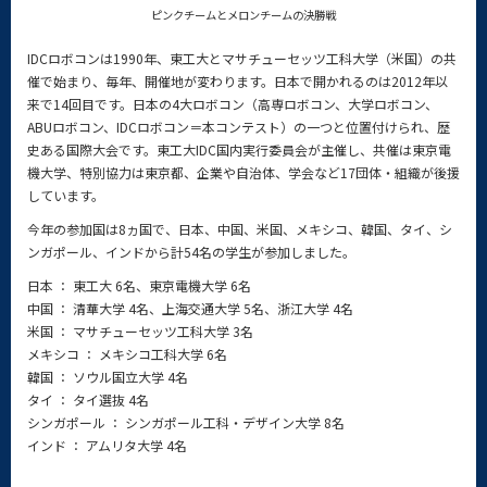
ピンクチームとメロンチームの決勝戦
IDCロボコンは1990年、東工大とマサチューセッツ工科大学（米国）の共
催で始まり、毎年、開催地が変わります。日本で開かれるのは2012年以
来で14回目です。日本の4大ロボコン（高専ロボコン、大学ロボコン、
ABUロボコン、IDCロボコン＝本コンテスト）の一つと位置付けられ、歴
史ある国際大会です。東工大IDC国内実行委員会が主催し、共催は東京電
機大学、特別協力は東京都、企業や自治体、学会など17団体・組織が後援
しています。
今年の参加国は8ヵ国で、日本、中国、米国、メキシコ、韓国、タイ、シ
ンガポール、インドから計54名の学生が参加しました。
日本 ： 東工大 6名、東京電機大学 6名
中国 ： 清華大学 4名、上海交通大学 5名、浙江大学 4名
米国 ： マサチューセッツ工科大学 3名
メキシコ ： メキシコ工科大学 6名
韓国 ： ソウル国立大学 4名
タイ ： タイ選抜 4名
シンガポール ： シンガポール工科・デザイン大学 8名
インド ： アムリタ大学 4名