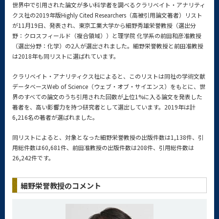
世界中で引用された論文が多い科学者を調べるクラリベイト・アナリティ
クス社の2019年版Highly Cited Researchers（高被引用論文著者）リスト
が11月19日、発表され、東京工業大学から細野秀雄栄誉教授（選出分
野：クロスフィールド（複合領域））と理学院 化学系の前田和彦准教授
（選出分野：化学）の2人が選出されました。細野栄誉教授と前田准教授
は2018年も同リストに選ばれています。
クラリベイト・アナリティクス社によると、このリストは同社の学術文献
データベースWeb of Science（ウェブ・オブ・サイエンス）をもとに、世
界のすべての論文のうち引用された回数が上位1%に入る論文を発表した
著者を、高い影響力を持つ研究者として選出しています。2019年は計
6,216名の著者が選ばれました。
同リストによると、対象となった細野栄誉教授の出版件数は1,138件、引
用総件数は60,681件、前田准教授の出版件数は208件、引用総件数は
26,242件です。
細野栄誉教授のコメント