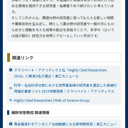
める環境を提供できる研究者・指導者であり続けたいと考えていま
す。
そしてこれからも、関連分野の研究者に使ってもらえる新しい物質
や要素技術を生み出し、時として異分野の研究者や一般の方にもひ
らめきと感動を与える成果の創出を目指すことで、本学の（ひいて
は我が国の）研究力を世界にアピールしていく所存です。
関連リンク
クラリベート・アナリティクス社「Highly Cited Researchers
2018」に教員3名が選出｜東工大ニュース
科学・社会科学分野における世界最高峰の研究者を選出した高被引
用論文著者リスト2019年版発表｜クラリベイト・アナリティクス
Highly Cited Researchers | Web of Science Group
細野栄誉教授 関連情報
貴金属使わずアンモニア合成触媒となる新物質発見│東工大ニュー