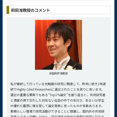
前田准教授のコメント
前田和彦准教授
私が継続して行っている光触媒の研究に関連して、昨年に続き2年連
続でHighly Cited Researchersに選出されたことを誇りに思います。
選出の重要な要素でもある“Top1%論文”を振り返ると、共同研究者
と酒宴の席で交わした何気ない会話の中での気付き、あるいは学生
の優れた着想に端を発して論文発表に至ったものが多数あります。
素晴らしい環境で研究活動ができることに感謝し、国内外の共同研
究者とうまく協働しながら、学生諸氏が自由な発想で研究に打ち込