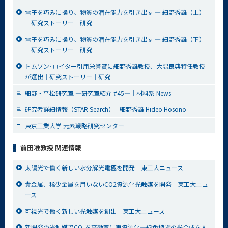
電子を巧みに操り、物質の潜在能力を引き出す ― 細野秀雄（上）
│研究ストーリー｜研究
電子を巧みに操り、物質の潜在能力を引き出す ― 細野秀雄（下）
│研究ストーリー｜研究
トムソン･ロイター引用栄誉賞に細野秀雄教授、大隅良典特任教授
が選出│研究ストーリー｜研究
細野・平松研究室 ―研究室紹介 #45―│材料系 News
研究者詳細情報（STAR Search） - 細野秀雄 Hideo Hosono
東京工業大学 元素戦略研究センター
前田准教授 関連情報
太陽光で働く新しい水分解光電極を開発│東工大ニュース
貴金属、稀少金属を用いないCO2資源化光触媒を開発│東工大ニュ
ース
可視光で働く新しい光触媒を創出│東工大ニュース
新開発の光触媒でCO
を高効率に再資源化―緑色植物の光合成を人