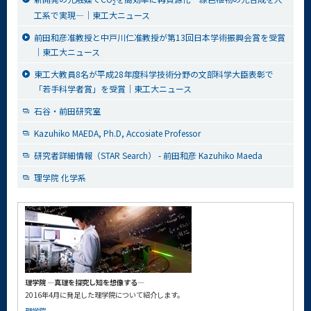
2
工系で実現―│東工大ニュース
前田和彦准教授と中戸川仁准教授が第13回日本学術振興会賞を受賞
│東工大ニュース
東工大教員8名が平成28年度科学技術分野の文部科学大臣表彰で
「若手科学者賞」を受賞│東工大ニュース
石谷・前田研究室
Kazuhiko MAEDA, Ph.D, Accosiate Professor
研究者詳細情報（STAR Search） - 前田和彦 Kazuhiko Maeda
理学院 化学系
理学院 ―真理を探究し知を想像する―
2016年4月に発足した理学院について紹介します。
理学院