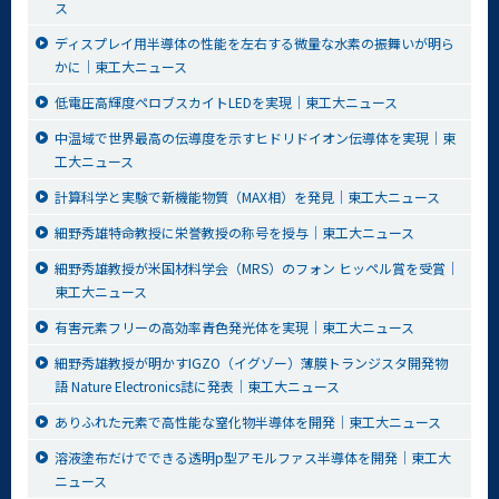
ス
ディスプレイ用半導体の性能を左右する微量な水素の振舞いが明ら
かに│東工大ニュース
低電圧高輝度ペロブスカイトLEDを実現│東工大ニュース
中温域で世界最高の伝導度を示すヒドリドイオン伝導体を実現│東
工大ニュース
計算科学と実験で新機能物質（MAX相）を発見│東工大ニュース
細野秀雄特命教授に栄誉教授の称号を授与│東工大ニュース
細野秀雄教授が米国材料学会（MRS）のフォン ヒッペル賞を受賞│
東工大ニュース
有害元素フリーの高効率青色発光体を実現│東工大ニュース
細野秀雄教授が明かすIGZO（イグゾー）薄膜トランジスタ開発物
語 Nature Electronics誌に発表│東工大ニュース
ありふれた元素で高性能な窒化物半導体を開発│東工大ニュース
溶液塗布だけでできる透明p型アモルファス半導体を開発│東工大
ニュース