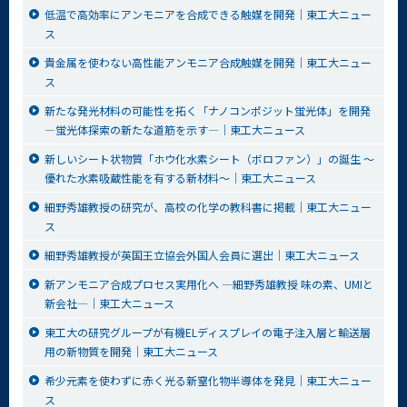
低温で高効率にアンモニアを合成できる触媒を開発│東工大ニュー
ス
貴金属を使わない高性能アンモニア合成触媒を開発│東工大ニュー
ス
新たな発光材料の可能性を拓く「ナノコンポジット蛍光体」を開発
―蛍光体探索の新たな道筋を示す―│東工大ニュース
新しいシート状物質「ホウ化水素シート（ボロファン）」の誕生 ～
優れた水素吸蔵性能を有する新材料～│東工大ニュース
細野秀雄教授の研究が、高校の化学の教科書に掲載│東工大ニュー
ス
細野秀雄教授が英国王立協会外国人会員に選出│東工大ニュース
新アンモニア合成プロセス実用化へ ―細野秀雄教授 味の素、UMIと
新会社―│東工大ニュース
東工大の研究グループが有機ELディスプレイの電子注入層と輸送層
用の新物質を開発│東工大ニュース
希少元素を使わずに赤く光る新窒化物半導体を発見│東工大ニュー
ス