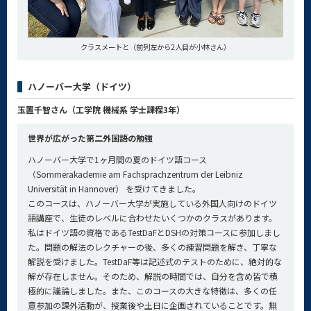
クラスメートと（前列左から2人目が小林さん）
ハノーバー大学（ドイツ）
玉置千智さん（工学院 機械系 学士課程3年）
世界が広がった第二外国語の勉強
ハノーバー大学で1ヶ月間の夏のドイツ語コース
（Sommerakademie am Fachsprachzentrum der Leibniz
Universität in Hannover） を受けてきました。
このコースは、ハノーバー大学が実施している外国人向けのドイツ
語講座で、生徒のレベルに合わせたいくつかのクラスがあります。
私はドイツ語の資格であるTestDaFとDSHの対策コースに参加しまし
た。問題の解法のレクチャーの後、多くの練習問題を解き、丁寧な
解説を受けました。TestDaF等は記述式のテストのために、絶対的な
解が存在しません。そのため、解説の時間では、自分を含め皆で積
極的に議論しました。また、このコースの大きな特徴は、多くの任
意参加の課外活動が、授業後や土日に企画されていることです。無