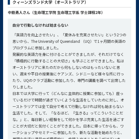
クィーンズランド大学（オーストラリア）
中筋勇人さん（生命理工学院 生命理工学系 学士課程2年）
自分で行動しなければ始まらない
「英語力を向上させたい」、「夏休みを充実させたい」という2つの
思いから、The University of Queensland （UQ）で1ヶ月間の英語の
プログラムに参加しました。
発展的な英語力を身に付けることができましたが、それだけでなく
「積極的に行動することの大切さ」も学ぶことができました。私は
オーストラリアに来たのだから何もしないのはもったいないと思
い、週末や平日の授業後にケアンズ、シドニーなど様々な所に行っ
たり、UQのクラブ活動に参加したり、専門の講義を調べて出席した
りしました。
日本では大学に行って（どんなに主体的に授業に参加しても）座っ
ているだけで時間が過ぎていくような生活をしていたのに対し、オ
ーストラリアでは全て自分で考えて行動しなければ何も始まらない
生活でした。そして、「なるほど、『生きる』ってこういうことだ
な。」と、毎日新しい経験をして何かを学ぶ充実した生活を過ごす
ことが大切だと気付くことができました。日本に帰ってからも、ワ
ークショップやセミナーに参加したり、新たな活動を始めたりと、
単調な生活に満足せず積極的に一歩踏み出すことを心がけていま