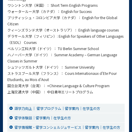
ワシントン大学（米国）： Short Term English Programs
ウォータールー大学（カナダ）： English for Success
ブリティッシュ・コロンビア大学（カナダ）： English for the Global
Citizen
クィーンズランド大学（オーストラリア）： English language courses
デラサール大学（フィリピン）: English for Speakers of Other Languages
（ESOL） Courses
ベルリン工科大学（ドイツ）： TU Berlin Summer School
ハノーバー大学（ドイツ）： Summer Academy – German Language
Classes in Summer
シュツッツガルト大学（ドイツ）： Summer University
ストラスブール大学（フランス）： Cours Internationaux d’Ete Pour
Etudiants, au Mois d'Aout
国立台湾大学（台湾）： +Chinese Language & Culture Program
上海交通大学（中国）： 中日青年エリートプログラム
語学力向上｜ 留学プログラム｜留学案内｜在学生の方
留学体験談｜留学案内｜在学生の方
留学情報館・留学コンシェルジュサービス｜留学案内｜在学生の方