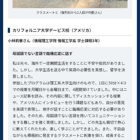
クラスメートと（後列右から2人目が中筋さん）
カリフォルニア大学デービス校（アメリカ）
小林莉華さん（情報理工学院 情報工学系 学士課程3年）
母国語でない言語で臨機応変に話す
私は元々、海外で一定期間生活をすることに不安や抵抗がありまし
た。しかし、大学生活を送る中で英語の必要性を実感し、留学を決
意しました。
参加したプログラムは理工系大学生向けのもので、1日に50分×4コ
マの授業を月曜日から金曜日まで、4週間受けていました。中にはニ
ュース記事を読み、その内容に関してディスカッションする授業
や、アメリカ人にインタビューを行う課題などもあり、自分の意見
を英語で表現し、相手が話すことに臨機応変に対応する必要があり
ました。そのため、母国語でない言語を用いてコミュニケーション
をする難しさを強く実感しました。しかし、どの先生も親切で熱心
に教えてくれたため、楽しく学ぶことができました。また、不自由
ながらも積極的に発言するクラスメートに刺激を受け、成長するこ