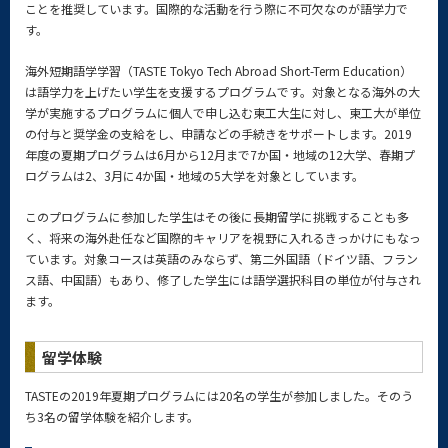
ことを推奨しています。国際的な活動を行う際に不可欠なのが語学力で
す。
海外短期語学学習（TASTE Tokyo Tech Abroad Short-Term Education）
は語学力を上げたい学生を支援するプログラムです。対象となる海外の大
学が実施するプログラムに個人で申し込む東工大生に対し、東工大が単位
の付与と奨学金の支給をし、申請などの手続きをサポートします。2019
年度の夏期プログラムは6月から12月まで7か国・地域の12大学、春期プ
ログラムは2、3月に4か国・地域の5大学を対象としています。
このプログラムに参加した学生はその後に長期留学に挑戦することも多
く、将来の海外赴任など国際的キャリアを視野に入れるきっかけにもなっ
ています。対象コースは英語のみならず、第二外国語（ドイツ語、フラン
ス語、中国語）もあり、修了した学生には語学選択科目の単位が付与され
ます。
留学体験
TASTEの2019年夏期プログラムには20名の学生が参加しました。そのう
ち3名の留学体験を紹介します。