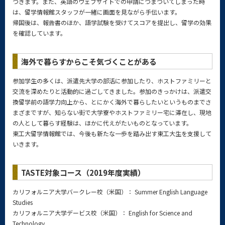
つきます。また、英語のウェブサイトでの申請につまづいてしまった時
は、留学情報館スタッフが一緒に画面を見ながら手伝います。
帰国後は、報告書のほか、語学試験を受けてスコアを提出し、留学の効果
を確認しています。
海外で暮らすからこそ気づくことがある
参加学生の多くは、派遣先大学の部活に参加したり、ホストファミリーと
交流を深めたりと活動的に過ごしてきました。参加のきっかけは、派遣交
換留学前の語学力向上から、とにかく海外で暮らしたいというものまでさ
まざまですが、知らない街で大学寮やホストファミリー宅に滞在し、現地
の人として暮らす経験は、ほかに代えがたいものとなっています。
東工大留学情報館では、今後も新たな一歩を踏み出す東工大生を支援して
いきます。
TASTE対象コース（2019年度実績）
カリフォルニア大学バークレー校（米国）： Summer English Language
Studies
カリフォルニア大学デービス校（米国）： English for Science and
Technology