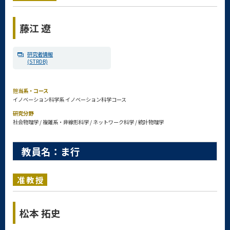
藤江 遼
研究者情報
(STRDB)
担当系・コース
イノベーション科学系 イノベーション科学コース
研究分野
社会物理学 / 複雑系・非線形科学 / ネットワーク科学 / 統計物理学
教員名：ま行
准教授
松本 拓史