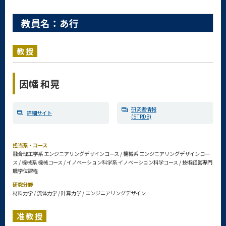
教員名：あ行
教授
因幡 和晃
研究者情報
詳細サイト
(STRDB)
担当系・コース
融合理工学系 エンジニアリングデザインコース / 機械系 エンジニアリングデザインコー
ス / 機械系 機械コース / イノベーション科学系 イノベーション科学コース / 技術経営専門
職学位課程
研究分野
材料力学 / 流体力学 / 計算力学 / エンジニアリングデザイン
准教授