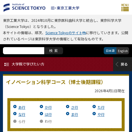
東京工業大学は、2024年10月に東京医科歯科大学と統合し、東京科学大学
（Science Tokyo）となりました。
本サイトの情報は、順次、
Science Tokyoのサイト
に移行していきます。公開
されているページは東京科学大学の情報として有効なものです。
日本語
検索
English
イノベーション科学コース（博士後期課程）
2026年4月1日
現在
あ行
か行
さ行
た行
な行
は行
ま行
や行
ら行
わ行