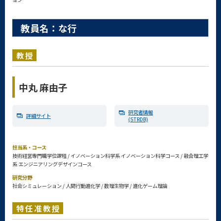
教員名：な行
教授
中丸 麻由子
研究者情報
詳細サイト
(STRDB)
担当系・コース
技術経営専門職学位課程 / イノベーション科学系 イノベーション科学コース / 融合理工学
系 エンジニアリングデザインコース
研究分野
社会シミュレーション / 人間行動進化学 / 数理生物学 / 進化ゲーム理論
特任准教授