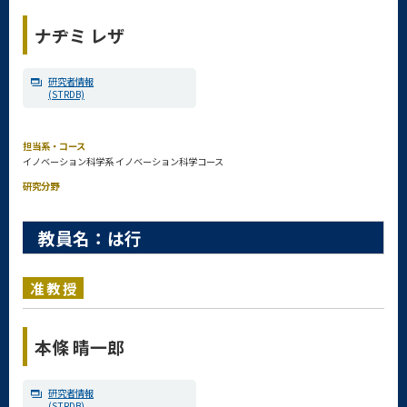
ナヂミ レザ
研究者情報
(STRDB)
担当系・コース
イノベーション科学系 イノベーション科学コース
研究分野
教員名：は行
准教授
本條 晴一郎
研究者情報
(STRDB)