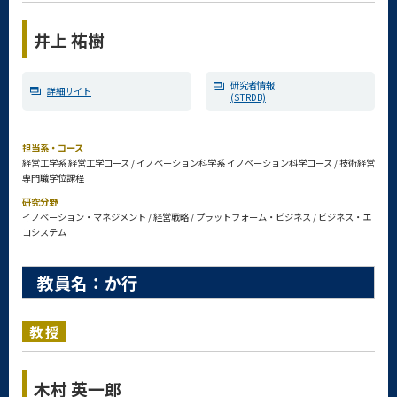
井上 祐樹
研究者情報
詳細サイト
(STRDB)
担当系・コース
経営工学系 経営工学コース / イノベーション科学系 イノベーション科学コース / 技術経営
専門職学位課程
研究分野
イノベーション・マネジメント / 経営戦略 / プラットフォーム・ビジネス / ビジネス・エ
コシステム
教員名：か行
教授
木村 英一郎