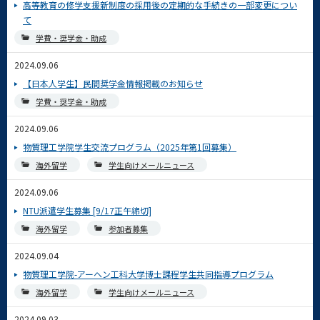
高等教育の修学支援新制度の採用後の定期的な手続きの一部変更につい
て
学費・奨学金・助成
2024.09.06
【日本人学生】民間奨学金情報掲載のお知らせ
学費・奨学金・助成
2024.09.06
物質理工学院学生交流プログラム（2025年第1回募集）
海外留学
学生向けメールニュース
2024.09.06
NTU派遣学生募集 [9/17正午締切]
海外留学
参加者募集
2024.09.04
物質理工学院-アーヘン工科大学博士課程学生共同指導プログラム
海外留学
学生向けメールニュース
2024.09.03