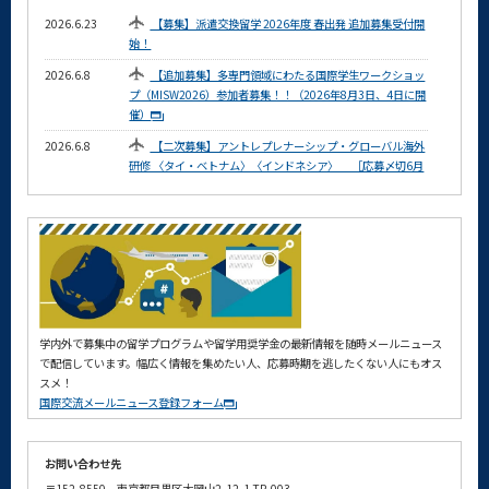
2026.6.23
【募集】派遣交換留学 2026年度 春出発 追加募集受付開
始！
2026.6.8
【追加募集】多専門領域にわたる国際学生ワークショッ
プ（MISW2026）参加者募集！！（2026年8月3日、4日に開
催）
2026.6.8
【二次募集】アントレプレナーシップ・グローバル海外
研修 〈タイ・ベトナム〉〈インドネシア〉 ［応募〆切6月
15日(月)AM9:00］
2026.6.2
【追加募集】国立台湾科技大学 夏季短期留学プログラム
（２TOP-CDPC：8月12日 ~ 8月29日）締切6/10（水）ま
で！
2026.5.20
多専門領域にわたる国際学生ワークショップ
（MISW2026）参加者募集！！（2026年8月3日、4日に開
催）
学内外で募集中の留学プログラムや留学用奨学金の最新情報を随時メールニュース
2026.5.18
【留学】Science Tokyo-MIT Student Exchange
で配信しています。幅広く情報を集めたい人、応募時期を逃したくない人にもオス
Program 2027年度募集が開始されました！
スメ！
国際交流メールニュース登録フォーム
2026.4.28
【募集】派遣交換留学 2026年度 春出発 本募集受付開
始！
2026.4.8
【募集】国立台湾科技大学 夏季短期留学プログラム（２
お問い合わせ先
TOP-CDPC：8月12日 ~ 8月29日）募集開始！
〒152-8550 東京都目黒区大岡山2-12-1 TP-003