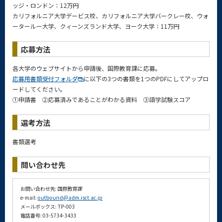
ッジ・ロンドン：12万円
カリフォルニア大学デービス校、カリフォルニア大学バークレー校、ウォ
ータールー大学、クィーンズランド大学、ヨーク大学：11万円
応募方法
各大学のウェブサイトから申請後、国際教育課に応募。
応募用書類受付フォルダ
に以下の3つの書類を1つのPDFにしてアップロ
ードしてください。
①申請書 ②応募済みであることがわかる資料 ③語学試験スコア
選考方法
書類選考
問い合わせ先
お問い合わせ先: 国際教育課
e-mail:
outbound@adm.isct.ac.jp
メールボックス: TP-003
電話番号: 03-5734-3433