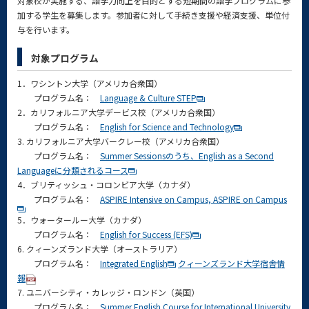
対象校が実施する、語学力向上を目的とする短期間の語学プログラムに参
加する学生を募集します。参加者に対して手続き支援や経済支援、単位付
与を行います。
対象プログラム
1．ワシントン大学（アメリカ合衆国）
プログラム名：
Language & Culture STEP
2．カリフォルニア大学デービス校（アメリカ合衆国）
プログラム名：
English for Science and Technology
3. カリフォルニア大学バークレー校（アメリカ合衆国）
プログラム名：
Summer Sessionsのうち、English as a Second
Languageに分類されるコース
4．ブリティッシュ・コロンビア大学（カナダ）
プログラム名：
ASPIRE Intensive on Campus, ASPIRE on Campus
5．ウォータールー大学（カナダ）
プログラム名：
English for Success (EFS)
6. クィーンズランド大学（オーストラリア）
プログラム名：
Integrated English
クィーンズランド大学宿舎情
報
7. ユニバーシティ・カレッジ・ロンドン（英国）
プログラム名：
Summer English Course for International University