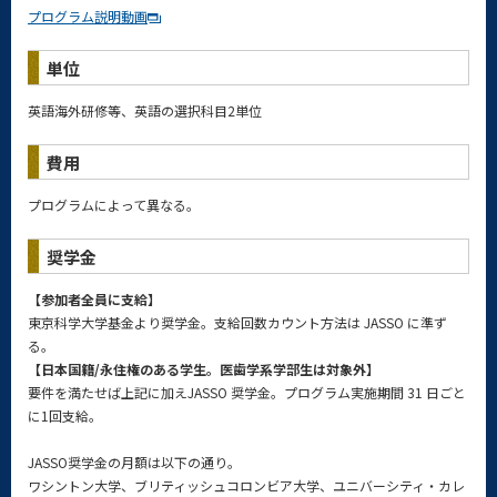
プログラム説明動画
単位
英語海外研修等、英語の選択科目2単位
費用
プログラムによって異なる。
奨学金
【参加者全員に支給】
東京科学大学基金より奨学金。支給回数カウント方法は JASSO に準ず
る。
【日本国籍/永住権のある学生。医歯学系学部生は対象外】
要件を満たせば上記に加えJASSO 奨学金。プログラム実施期間 31 日ごと
に1回支給。
JASSO奨学金の月額は以下の通り。
ワシントン大学、ブリティッシュコロンビア大学、ユニバーシティ・カレ