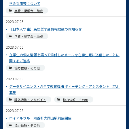
学金採用等について
学費・奨学金・助成
2023.07.05
【日本人学生】民間奨学金情報掲載のお知らせ
学費・奨学金・助成
2023.07.05
在学生の個人情報を誤って添付したメールを在学生宛に送信したことに
関するご連絡
協力依頼・その他
2023.07.03
データサイエンス・AI全学教育機構 ティーチング・アシスタント（TA）
募集
課外活動・アルバイト
協力依頼・その他
2023.07.03
ロイアルブルー精養軒大岡山駅前店閉店
協力依頼・その他