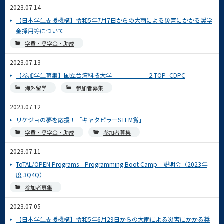
2023.07.14
【日本学生支援機構】令和5年7月7日からの大雨による災害にかかる奨学
金採用等について
学費・奨学金・助成
2023.07.13
【参加学生募集】国立台湾科技大学 ２TOP -CDPC
海外留学
参加者募集
2023.07.12
リケジョの夢を応援！「キャタピラーSTEM賞」
学費・奨学金・助成
参加者募集
2023.07.11
ToTAL/OPEN Programs「Programming Boot Camp」説明会（2023年
度 3Q4Q）
参加者募集
2023.07.05
【日本学生支援機構】令和5年6月29日からの大雨による災害にかかる奨