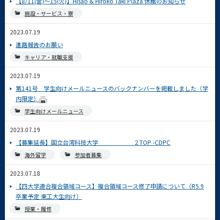
【8/11(金)〜15(火)】Hisao & Hiroko Taki Plaza 休館のお知らせ
施設・サービス・寮
2023.07.19
進路報告のお願い
キャリア・就職支援
2023.07.19
第141号 学生向けメールニュースのバックナンバーを掲載しました（学
内限定）
学生向けメールニュース
2023.07.19
【募集延長】国立台湾科技大学 ２TOP -CDPC
海外留学
参加者募集
2023.07.18
【四大学連合複合領域コース】複合領域コース修了申請について（R5.9
卒業予定 東工大生向け）
授業・履修