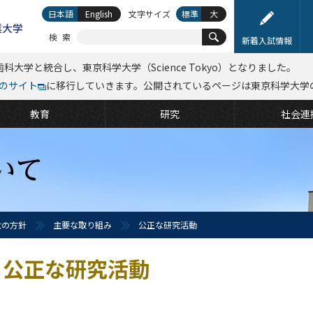
日本語
English
文字サイズ
標準
大
検索
新着入試情報
科大学と統合し、東京科学大学（Science Tokyo）となりました。
kyoのサイト
に移行していきます。公開されているページは東京科学大学
教育
研究
社会連
大の方針
主要な取り組み
公正な研究活動
公正な研究活動