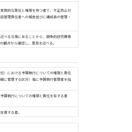
て実質的な責任と権限を持つ者で、不正防止対
統括管理責任者への報告並びに構成員の管理・
を述べる立場にあることから、競争的研究費等
体の観点から確認し、意見を述べる。
単位）における予算執行についての権限と責任
詳細に管理する区分）毎に予算執行管理者を指
る予算執行についての権限と責任を有する者
。
を支援する者。