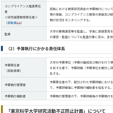
コンプライアンス推進責任
部局における教育研究資金の予算執行につい
者
策の実施、コンプライアンス教育の実施及び
＜研究倫理教育責任者＞
執行状況をモニタリングする。
（
部局長
）
大学の業務運営等を監査し、学長に直接意見
監事
の運営・監査についても監査対象に含み、全
（2）予算執行にかかる責任体系
大学の予算単位（予算の編成及び執行を行う
予算責任者
を有する者で、予算詳細（予算単位を細分し
（部局長等）
名する。
予算責任者の下、配分された予算詳細におけ
予算執行管理者
で、予算詳細毎に予算執行補助者を指名する
予算執行補助者
予算執行管理者の下、予算詳細毎の予算執行
「東京科学大学研究活動不正防止計画」について