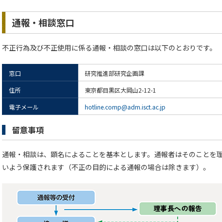
通報・相談窓口
不正行為及び不正使用に係る通報・相談の窓口は以下のとおりです。
窓口
研究推進部研究企画課
住所
東京都目黒区大岡山2-12-1
電子メール
hotline.comp@adm.isct.ac.jp
留意事項
通報・相談は、顕名によることを基本とします。通報者はそのことを
いよう保護されます（不正の目的による通報の場合は除きます）。