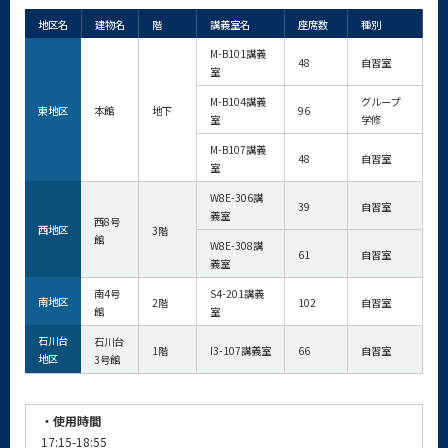
地区名
建物名
階
講義室名
座席数
種別
M-B101講義
48
自習室
室
M-B104講義
グループ
東地区
本館
地下
96
室
学修
M-B107講義
48
自習室
室
W8E-306講
39
自習室
義室
西8号
西地区
3階
館
W8E-308
講
61
自習室
義室
南4号
S4-201講義
南地区
2階
102
自習室
館
室
石川台
石川台
1階
I3-107講義室
66
自習室
地区
3号館
・使用時間
17:15-18:55