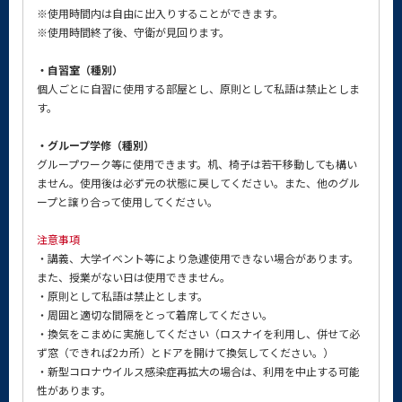
※使用時間内は自由に出入りすることができます。
※使用時間終了後、守衛が見回ります。
・自習室（種別）
個人ごとに自習に使用する部屋とし、原則として私語は禁止としま
す。
・グループ学修（種別）
グループワーク等に使用できます。机、椅子は若干移動しても構い
ません。使用後は必ず元の状態に戻してください。また、他のグル
ープと譲り合って使用してください。
注意事項
・講義、大学イベント等により急遽使用できない場合があります。
また、授業がない日は使用できません。
・原則として私語は禁止とします。
・周囲と適切な間隔をとって着席してください。
・換気をこまめに実施してください（ロスナイを利用し、併せて必
ず窓（できれば2カ所）とドアを開けて換気してください。）
・新型コロナウイルス感染症再拡大の場合は、利用を中止する可能
性があります。