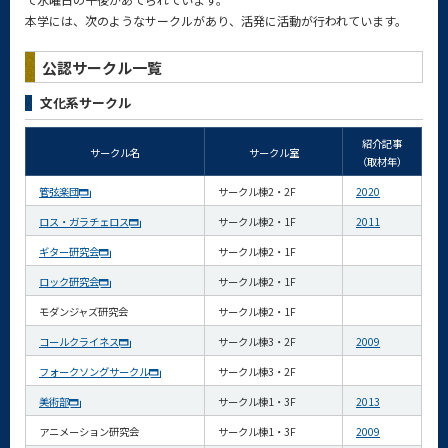
本学には、次のようなサークルがあり、活発に活動が行われています。
公認サークル一覧
文化系サークル
紹介記事
サークル名
サークル室
（取材年）
管弦楽団
サークル棟2・2F
2020
ロス・ガラチェロス
サークル棟2・1F
2011
ギター研究会
サークル棟2・1F
ロック研究会
サークル棟2・1F
モダンジャズ研究会
サークル棟2・1F
コールクライネス
サークル棟3・2F
2009
フォークソングサークル
サークル棟3・2F
美術部
サークル棟1・3F
2013
アニメーション研究会
サークル棟1・3F
2009