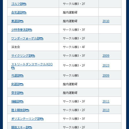
ゴルフ部
サークル棟3・2F
合気道部
屋内運動場
柔道部
屋内運動場
2010
少林寺拳法部
サークル棟3・3F
ワンダーフォーゲル部
サークル棟3・2F
渓友会
サークル棟1・4F
サイクリング部
サークル棟3・3F
2009
ストリートダンスサークル H2O
サークル棟3・2F
2023
弓道部
サークル棟5
2009
剣道部
屋内運動場
空手部
屋内運動場
端艇部
サークル棟3・3F
2011
陸上競技部
サークル棟3・2F
2013
オリエンテーリング部
サークル棟3・3F
競技スキー部
サークル棟3・2F