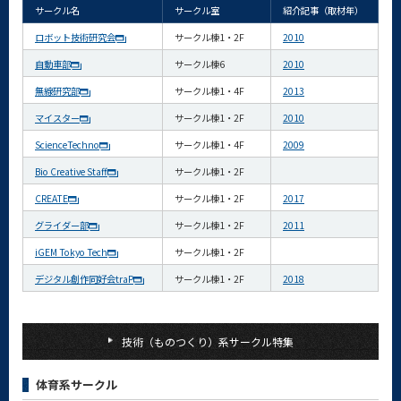
サークル名
サークル室
紹介記事（取材年）
ロボット技術研究会
サークル棟1・2F
2010
自動車部
サークル棟6
2010
無線研究部
サークル棟1・4F
2013
マイスター
サークル棟1・2F
2010
ScienceTechno
サークル棟1・4F
2009
Bio Creative Staff
サークル棟1・2F
CREATE
サークル棟1・2F
2017
グライダー部
サークル棟1・2F
2011
iGEM Tokyo Tech
サークル棟1・2F
デジタル創作同好会traP
サークル棟1・2F
2018
技術（ものつくり）系サークル特集
体育系サークル