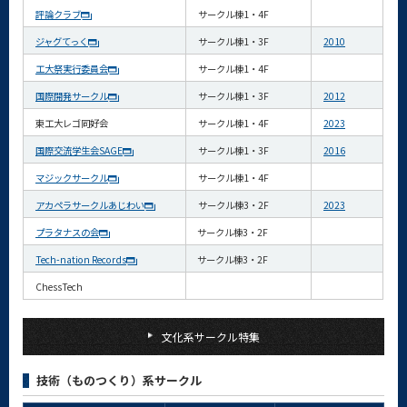
評論クラブ
サークル棟1・4F
ジャグてっく
サークル棟1・3F
2010
工大祭実行委員会
サークル棟1・4F
国際開発サークル
サークル棟1・3F
2012
東工大レゴ同好会
サークル棟1・4F
2023
国際交流学生会SAGE
サークル棟1・3F
2016
マジックサークル
サークル棟1・4F
アカペラサークルあじわい
サークル棟3・2F
2023
プラタナスの会
サークル棟3・2F
Tech-nation Records
サークル棟3・2F
ChessTech
文化系サークル特集
技術（ものつくり）系サークル