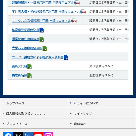
部室時間外・休日使用許可願(申請マニュアル)
活動日の5営業日前（土・日曜日
学外者入構・学内施設使用許可願(申請マニュアル)
活動日の5営業日前（土・日曜日
サークル立看板設置許可願(申請マニュアル)
設置日の3営業日前（土・日曜日
体育施設使用申込書
活動日の7営業日前（土・日曜日
講堂使用許可申請書
活動日の7営業日前（土・日曜日
大型バス等臨時駐車願
サークル援助金による物品購入依頼書
役員交代届
交代後すみやかに
構成員名簿
変更後すみやかに
トップページ
本サイトについて
個人情報の取り扱いについて
サイトマップ
プレスリリース
資料請求