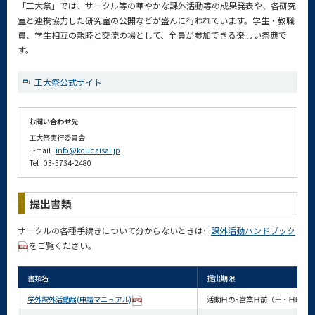
「工大祭」では、サークル等の華やかな課外活動等の成果発表や、各研究
室と連携協力した研究室の公開などが盛んに行われています。学生・教職
員、学生相互の親睦と交流の場として、全員が参加できる楽しい祭典で
す。
工大祭公式サイト
お問い合わせ先
工大祭実行委員会
E-mail :
info@koudaisai.jp
Tel : 03-5734-2480
提出書類
サークルの各種手続きについて分からないときは…
課外活動ハンドブック
をご覧ください。
書類名
提出期限
学外課外活動届(申請マニュアル)
活動日の5営業日前（土・日曜日