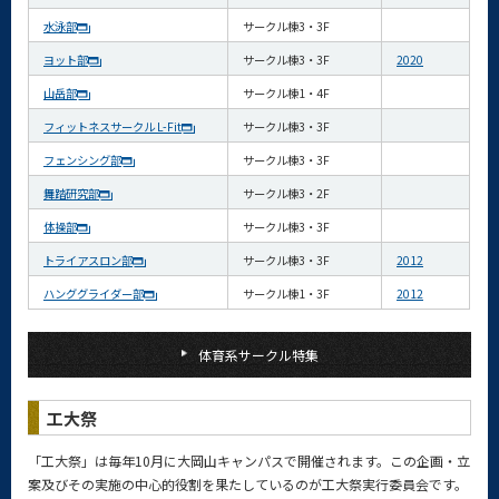
水泳部
サークル棟3・3F
ヨット部
サークル棟3・3F
2020
山岳部
サークル棟1・4F
フィットネスサークル L-Fit
サークル棟3・3F
フェンシング部
サークル棟3・3F
舞踏研究部
サークル棟3・2F
体操部
サークル棟3・3F
トライアスロン部
サークル棟3・3F
2012
ハンググライダー部
サークル棟1・3F
2012
体育系サークル特集
工大祭
「工大祭」は毎年10月に大岡山キャンパスで開催されます。この企画・立
案及びその実施の中心的役割を果たしているのが工大祭実行委員会です。