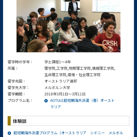
留学時の学年：
学士課程1～4年
所属：
理学院,工学院,物質理工学院,情報理工学院,
生命理工学院,環境・社会理工学院
留学先国：
オーストラリア連邦
留学先大学：
メルボルン大学
留学期間：
2018年3月1日～3月11日
プログラム名：
AOTULE超短期海外派遣（春）オースト
ラリア
体験談
超短期海外派遣プログラム（オーストラリア シドニー メルボル