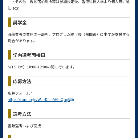
・その他：現地宿泊場所等は参加決定後、
香港科技大学より個人宛に通
知予定
奨学金
渡航費等の費用の一部を、プログラム終了後（帰国後）
に本学が支援する
場合があります。
学内選考面接日
5/15（木）10:00-12:00の間に行います。
応募方法
応募フォーム：
https://forms.gle/
WJtrDhin9HthQqjj6
選考方法
書類選考および面接