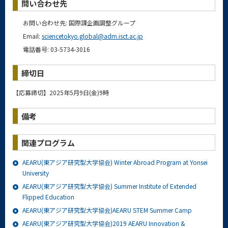
問い合わせ先
お問い合わせ先: 国際課企画調整グループ
Email:
sciencetokyo.global@adm.isct.ac.jp
電話番号: 03-5734-3016
締切日
【応募締切】
2025
年
5
月
9
日
(
金
)9
時
備考
関連プログラム
AEARU(東アジア研究型大学協会) Winter Abroad Program at Yonsei
University
AEARU(東アジア研究型大学協会) Summer Institute of Extended
Flipped Education
AEARU(東アジア研究型大学協会)AEARU STEM Summer Camp
AEARU(東アジア研究型大学協会)2019 AEARU Innovation &