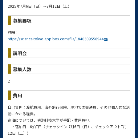
2025年7月6日（日）～7月12日（土）
募集要項
詳細：
https://science-tokyo.app.
box.com/file/1840509558944
説明会
募集人数
2
費用
自己負担：渡航費用、海外旅行保険、現地での交通費、
その他個人的な活
動にかかる経費。
宿泊については、香港科技大学が手配・費用負担。
・宿泊日：6泊7日（チェックイン 7月6日（日）、チェックアウト7月
12日（土））