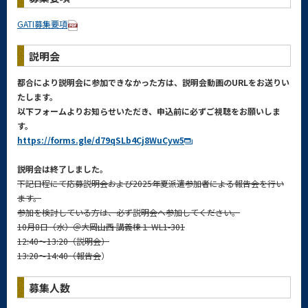
GATI募集要項
説明会
都合により説明会に参加できなかった方は、
説明会動画のURLをお送りい
たします。
以下フォームよりお知らせいただき、申込前に必ずご視聴をお願いしま
す。
https://forms.gle/d79qSLb4Cj8WuCyw5
説明会は終了しました。
下記日程にて応募説明会および2025年夏派遣参加者による報告会を行い
ます。
参加を検討している方は、必ず説明会へ参加してください。
10月8日（水）＠大岡山西 講義棟１ WL1-301
12:40～13:20（説明会）
13:20～14:40（報告会
）
募集人数