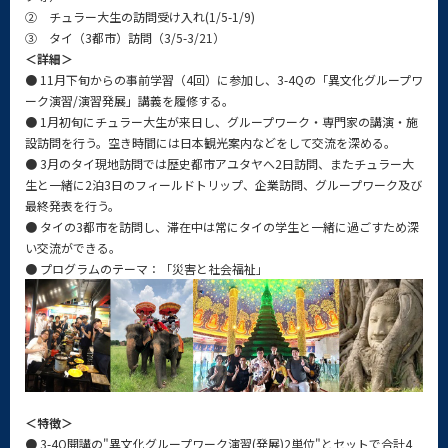
② チュラー大生の訪問受け入れ(1/5-1/9)
③ タイ（3都市）訪問（3/5-3/21）
＜詳細＞
● 11月下旬からの事前学習（4回）に参加し、3-4Qの「異文化グループワ
ーク演習/演習発展」講義を履修する。
● 1月初旬にチュラー大生が来日し、グループワーク・専門家の講演・施
設訪問を行う。空き時間には日本観光案内などをして交流を深める。
● 3月のタイ現地訪問では歴史都市アユタヤへ2日訪問、またチュラー大
生と一緒に2泊3日のフィールドトリップ、企業訪問、グループワーク及び
最終発表を行う。
● タイの3都市を訪問し、滞在中は常にタイの学生と一緒に過ごすため深
い交流ができる。
● プログラムのテーマ：「災害と社会福祉」
＜特徴＞
● 3-4Q開講の"異文化グループワーク演習(発展)2単位"とセットで合計4