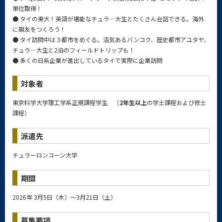
単位取得！
● タイの東大！英語が堪能なチュラ―大生とたくさん会話できる。海外
に親友をつくろう！
● タイ訪問中は３都市をめぐる。活気あるバンコク、歴史都市アユタヤ、
チュラ―大生と2泊のフィールドトリップも！
● 多くの日系企業が進出しているタイで実際に企業訪問
対象者
東京科学大学理工学系正規課程学生 （
2年生以上
の学士課程および修士
課程）
派遣先
チュラーロンコーン大学
期間
2026年 3月5日（木）～3月21日（土）
募集要項