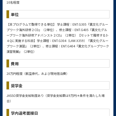
10名程度
単位
【本プログラムで取得できる単位】 学士課程：ENT.G305『異文化グルー
プワーク海外研修２CD』（2単位）、修士課程：ENT.G405『異文化グル
ープワーク海外研修アドバンスト２CD』（2単位）【セットで履修する3-
４Qに実施する科目】学士課程：ENT.G304（LAW.X359）『異文化グルー
プワーク演習』（2単位）、修士課程：ENT.G404『異文化グループワーク
演習発展』（2単位）
費用
20万円程度（航空券代，および現地宿泊費）
奨学金
JASSO奨学金支給制度あり（
奨学金支給額は9万円＊条件を満たした場
合
）
学内選考面接日