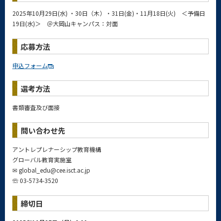
2025年10月29日(水) ・30日（木）・31日(金)・11月18日(火) ＜予備日
19日(水)＞ ＠大岡山キャンパス：対面
応募方法
申込フォーム
選考方法
書類審査及び面接
問い合わせ先
アントレプレナーシップ教育機構
グローバル教育実施室
✉
global_edu@cee.isct.ac.jp
☏ 03-5734-3520
締切日