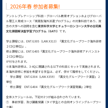
2026年春 参加者募集!
アントレプレナーシップ科目・グローバル教育オプションおよびグローバ
ル理工人育成コース「実践型海外派遣プログラム」の対象科目であり、双
方の大学への訪問を含む
東京科学大学
とチュラーロンコーン大学の
合同異
文化課題解決型学習プログラム（GATI）
です。
学士課程には、ENT.G305（LAW.X313）『異文化グループワーク海外研修
２CD(2単位)』
、
修士課程には、ENT.G405『異文化グループワーク海外研修アドバンスト
２CD(2単位)』
が付与されます。
※本海外研修は、3-4Qに開講される以下の科目とセットで実施されます。
本海外研修に参加を希望する学生は、必ず、併せて履修をしてください。
⁻ 学士課程 ENT.G304（LAW.X359） 『異文化グループワーク演習』 2
単位
⁻ 修士課程 ENT.G404 『異文化グループワーク演習発展』2単位
全体スケジュールは。下記の3つが組み合わされています。
① 事前学習、及び講義受講（タイ学生との合同オンライングループワー
ク等）